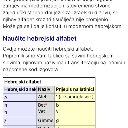
zahtjevima modernizacije i istovremeno stvorio
zajednički standardni jezik za Izraelsku državu, se
njihov alfabet kroz tri tisućljeća nije promjenio.
Može ga se i dalje koristiti u modernom hebrejskom.
Naučite hebrejski alfabet
Ovdje možete naučiti hebrejski alfabet.
Pripremili smo Vam tablicu sa savim hebrejskom
slovima, njihovim nazivima i transliteraciju na latinici i
napomene kod izgovora.
Hebrejski alfabet
Hebrejski znak
Naziv
Prijepis na latinici
Alef
' (ili samoglasnik)
א
Bet
*
b
בּ
Vet
v
ב
Gimmel
g
ג