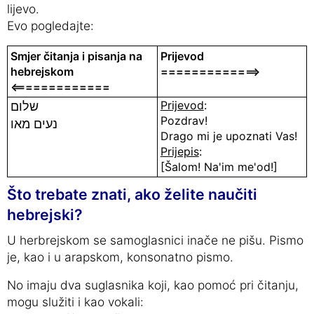
lijevo.
Evo pogledajte:
Smjer čitanja i pisanja na
Prijevod
hebrejskom
=============>
<=============
Prijevod
:
שלום
Pozdrav!
נעים מאו
Drago mi je upoznati Vas!
Prijepis
:
[Šalom! Na'im me'od!]
Što trebate znati, ako želite naučiti
hebrejski?
U herbrejskom se samoglasnici inače ne pišu. Pismo
je, kao i u arapskom, konsonatno pismo.
No imaju dva suglasnika koji, kao pomoć pri čitanju,
mogu služiti i kao vokali: