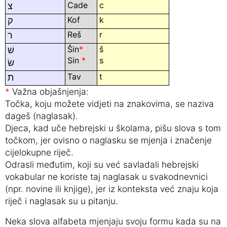
Cade
c
צ
Kof
k
ק
Reš
r
ר
Šin
*
š
שׁ
Sin
*
s
שׂ
Tav
t
ת
*
Važna objašnjenja:
Točka, koju možete vidjeti na znakovima, se naziva
dageš (naglasak).
Djeca, kad uče hebrejski u školama, pišu slova s tom
točkom, jer ovisno o naglasku se mjenja i značenje
cijelokupne riječ.
Odrasli međutim, koji su već savladali hebrejski
vokabular ne koriste taj naglasak u svakodnevnici
(npr. novine ili knjige), jer iz konteksta već znaju koja
riječ i naglasak su u pitanju.
Neka slova alfabeta mjenjaju svoju formu kada su na