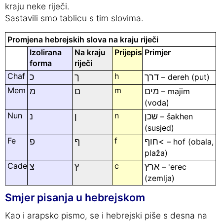
kraju neke riječi.
Sastavili smo tablicu s tim slovima.
Promjena hebrejskih slova na kraju riječi
Izolirana
Na kraju
Prijepis
Primjer
forma
riječi
Chaf
h
דרך
ך
כ
– dereh (put)
Mem
m
מים
ם
מ
– majim
(voda)
Nun
n
שכן
ן
נ
– šakhen
(susjed)
Fe
f
חוף<
ף
פ
– hof (obala,
plaža)
Cade
c
ארץ
ץ
צ
– 'erec
(zemlja)
Smjer pisanja u hebrejskom
Kao i arapsko pismo, se i hebrejski piše s desna na