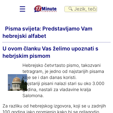
☰
Pisma svijeta: Predstavljamo Vam
hebrejski alfabet
U ovom članku Vas želimo upoznati s
hebrjskim pismom
Hebrejsko četvrtasto pismo, takozvani
tetragram, je jedno od najstarijih pisama
koje se i dan danas koristi.
Najstariji pisani nalazi stari su oko 3.000
godina, nastali za vladavine kralja
Salomona.
Za razliku od hebrejskog izgovora, koji se u zadnjih
100 godina jako promjenio kako bi se prilagodio