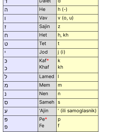
Dalet
d
ד
He
h (-)
ה
Vav
v (
o,
u)
ו
Sajin
z
ז
Het
h, kh
ח
Tet
t
ט
Jod
j (i)
י
Kaf
*
k
כּ
Khaf
kh
כ
Lamed
l
ל
Mem
m
מ
Nen
n
נ
Sameh
s
ס
'Ajin
' (ili samoglasnik)
ע
Pe
*
p
פּ
Fe
f
פ