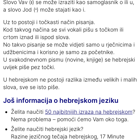
Slovo Vav (ו) se može izraziti kao samoglasnik o ili u,
a slovo Jod (י) može stajati kao i.
Uz to postoji i točkasti način pisanja.
Kod takvog načina se svi vokali pišu s točkom ili
crtom iznad ili ispod slova.
No takvo pisanje se može vidjeti samo u rječnicima i
udžbenicima i korisno je samo za početnike.
U svakodnevnom pismu (novine, knjige) se hebrejski
uvijek piše pez točki.
U hebrejskom ne postoji razlika između velikih i malih
slova, sve se isto piše.
Još informacija o hebrejskom jeziku
Želita naučiti
50 najbitnijih izraza na hebrejskom
?
Nema problema – pomoći ćemo Vam oko toga.
Želite naučiti hebrejski jezik?
Razine jezičnog tečaja hebrejskog, 17 Minute