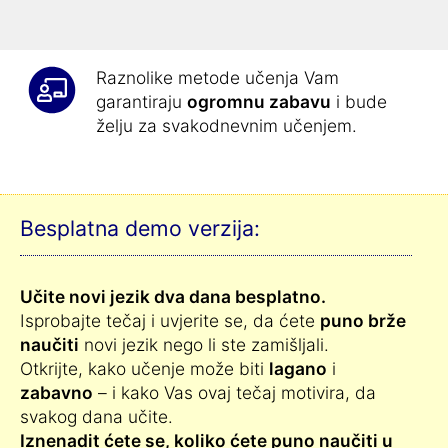
na najbolji mogući način
.
Raznolike metode učenja Vam
garantiraju
ogromnu zabavu
i bude
želju za svakodnevnim učenjem.
Besplatna demo verzija:
Učite novi jezik dva dana besplatno.
Isprobajte tečaj i uvjerite se, da ćete
puno brže
naučiti
novi jezik nego li ste zamišljali.
Otkrijte, kako učenje može biti
lagano
i
zabavno
– i kako Vas ovaj tečaj motivira, da
svakog dana učite.
Iznenadit ćete se, koliko ćete puno naučiti u