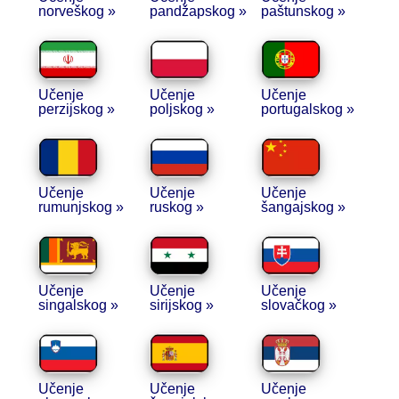
norveškog »
pandžapskog »
paštunskog »
Učenje
Učenje
Učenje
perzijskog »
poljskog »
portugalskog »
Učenje
Učenje
Učenje
rumunjskog »
ruskog »
šangajskog »
Učenje
Učenje
Učenje
singalskog »
sirijskog »
slovačkog »
Učenje
Učenje
Učenje