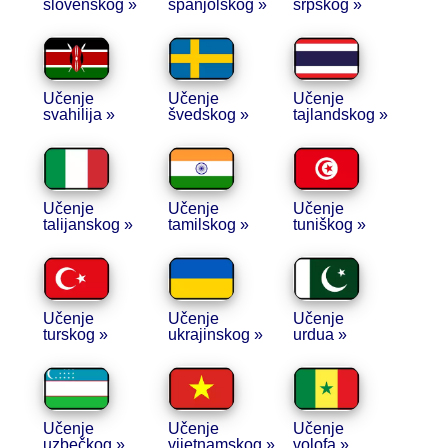
slovenskog »
španjolskog »
srpskog »
Učenje
Učenje
Učenje
svahilija »
švedskog »
tajlandskog »
Učenje
Učenje
Učenje
talijanskog »
tamilskog »
tuniškog »
Učenje
Učenje
Učenje
turskog »
ukrajinskog »
urdua »
Učenje
Učenje
Učenje
uzbečkog »
vijetnamskog »
volofa »