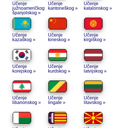
Učenje
Učenje
Učenje
južnoameričkog
kantoneškog »
katalonskog »
španjolskog »
Učenje
Učenje
Učenje
kazaškog »
kineskog »
kirgiškog »
Učenje
Učenje
Učenje
korejskog »
kurdskog »
latvijskog »
Učenje
Učenje
Učenje
libanonskog »
lingale »
litavskog »