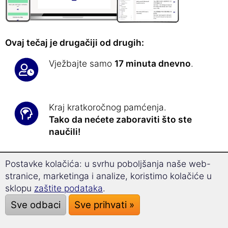
Ovaj tečaj je drugačiji od drugih:
Vježbajte samo
17 minuta dnevno
.
Kraj kratkoročnog pamćenja.
Tako da nećete zaboraviti što ste
naučili!
Sa novom
Superlearning-tehnologijom
Postavke kolačića: u svrhu poboljšanja naše web-
učite
32% brže
i možete se bolje
stranice, marketinga i analize, koristimo kolačiće u
koncentrirati.
sklopu
zaštite podataka
.
Sve odbaci
Sve prihvati »
Sve vježbe će biti predložene
svakodnevno tako da možete vježbati