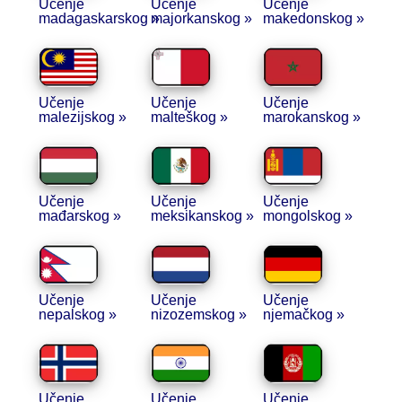
Učenje
Učenje
Učenje
madagaskarskog »
majorkanskog »
makedonskog »
Učenje
Učenje
Učenje
malezijskog »
malteškog »
marokanskog »
Učenje
Učenje
Učenje
mađarskog »
meksikanskog »
mongolskog »
Učenje
Učenje
Učenje
nepalskog »
nizozemskog »
njemačkog »
Učenje
Učenje
Učenje