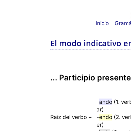
Inicio
Gramá
El modo indicativo e
... Participio presente
-
ando
(1. ver
ar)
Raíz del verbo +
-
endo
(2. ve
er)