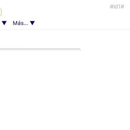
#id1#
Más...