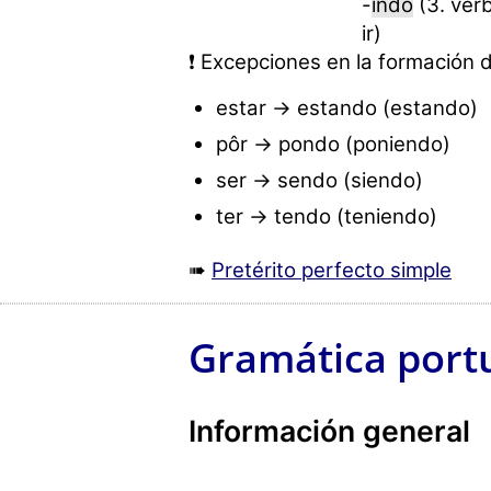
-
indo
(3. ver
ir)
❗ Excepciones en la formación d
estar → estando (estando)
pôr → pondo (poniendo)
ser → sendo (siendo)
ter → tendo (teniendo)
➠
Pretérito perfecto simple
Gramática port
Información general