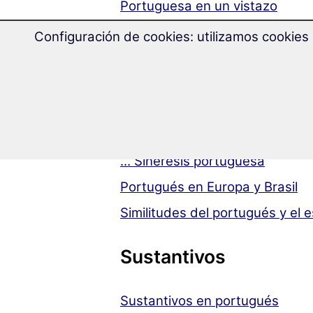
Portuguesa en un vistazo
Fonología
Configuración de cookies: utilizamos cookies 
... Alfabeto
... Vocales
... Consonantes
... Sistemas de acentuación
... Sinéresis portuguesa
Portugués en Europa y Brasil
Similitudes del portugués y el 
Sustantivos
Sustantivos en portugués