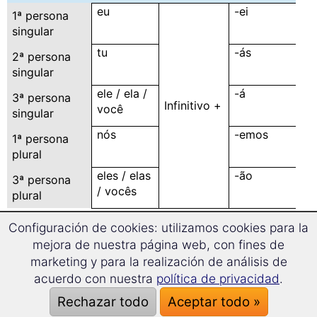
eu
-ei
1ª persona
singular
tu
-ás
2ª persona
singular
ele / ela /
-á
3ª persona
Infinitivo +
você
singular
nós
-emos
1ª persona
plural
eles / elas
-ão
3ª persona
/ vocês
plural
➠
Futuro compuesto
Configuración de cookies: utilizamos cookies para la
mejora de nuestra página web, con fines de
Gramática portuguesa
marketing y para la realización de análisis de
acuerdo con nuestra
política de privacidad
.
Rechazar todo
Aceptar todo »
Información general