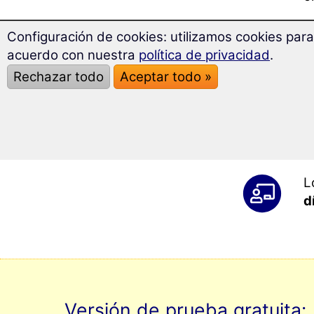
Configuración de cookies: utilizamos cookies para
C
acuerdo con nuestra
política de privacidad
.
a
m
Rechazar todo
Aceptar todo »
L
l
L
d
Versión de prueba gratuita: