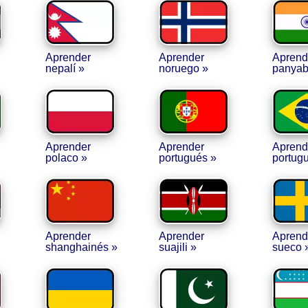
Aprender
Aprender
Aprend
nepalí »
noruego »
panyab
Aprender
Aprender
Aprend
polaco »
portugués »
portugu
Aprender
Aprender
Aprend
shanghainés »
suajili »
sueco 