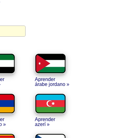
?
er
Aprender
»
árabe jordano »
er
Aprender
o »
azerí »