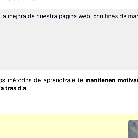
 la mejora de nuestra página web, con fines de mark
on la nueva
tecnología de Superaprendiza
prendes
un 32% más rápido
y puedes concentrar
ejor.
os ejercicios se presentan gradualmente para log
a
mayor eficiencia
en el aprendizaje.
os métodos de aprendizaje te
mantienen motiva
ía tras día
.