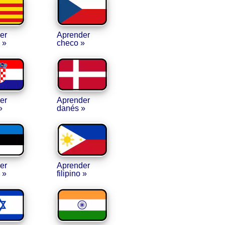
er
Aprender
 »
checo »
er
Aprender
»
danés »
er
Aprender
 »
filipino »