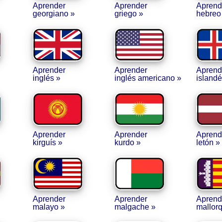
Aprender
Aprender
Aprend
georgiano »
griego »
hebreo
Aprender
Aprender
Aprend
inglés »
inglés americano »
islandé
Aprender
Aprender
Aprend
kirguís »
kurdo »
letón »
Aprender
Aprender
Aprend
malayo »
malgache »
mallorq