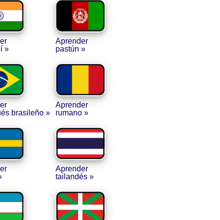
er
Aprender
í »
pastún »
er
Aprender
és brasileño »
rumano »
er
Aprender
»
tailandés »