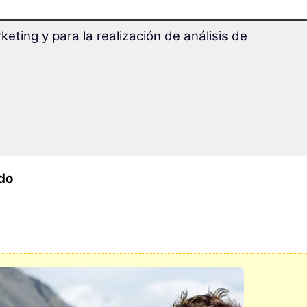
eting y para la realización de análisis de
je
,
te
rar
do