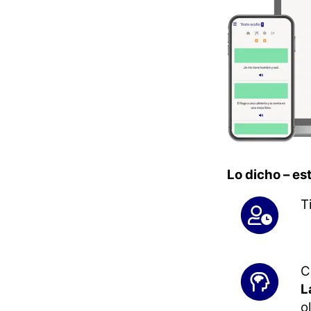
Lo dicho – es
T
C
L
o