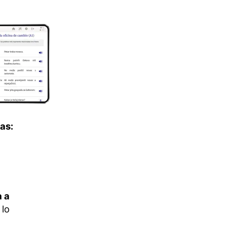
as:
 a
lo