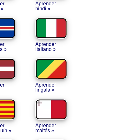
er
Aprender
 »
hindi »
er
Aprender
s »
italiano »
er
Aprender
lingala »
er
Aprender
uín »
maltés »