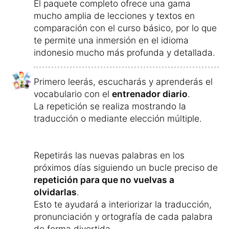
Para ayudarte a conjugar correctamente los
verbos, el curso incluye un
entrenador de
verbos indonesios
con el que practicarás
las distintas formas verbales.
Para simplificarte el proceso de
aprendizaje
, todo el
contenido de
aprendizaje se te presenta
automáticamente
, para que siempre
continúes aprendiendo en el momento más
óptimo.
Tú decides si tu tiempo de aprendizaje
diario será, por ejemplo, de tres minutos, 17
minutos o una hora al día.