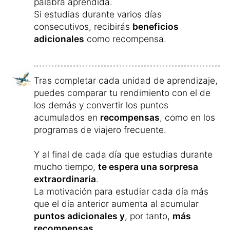
También puedes intercambiar ideas con
otros miembros de nuestra
comunidad de
aprendizaje
y
encontrar un compañero o
una compañera
con el/la que aprender el
nuevo idioma.
El curso, es un curso online y puedes usarlo
desde tu ordenador
, tu
teléfono móvil
(smartphone) o desde tu
tableta
indistintamente.
Tras haber aprendido activamente, puedes
iniciar el ejercicio de repaso: «repetición de
las palabras que hoy has fallado».
En esta práctica escuchas el vocabulario
que no has acertado, en español y
indonesio, y lo puedes repetir las veces que