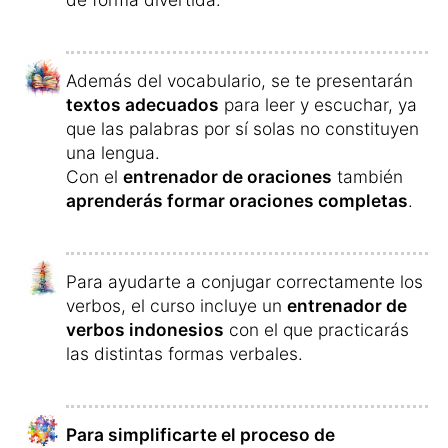
También hay una
serie de elementos que
aumentarán tu motivación
para seguir
aprendiendo:
Cuanto más tiempo aprendas durante el día,
más puntos obtendrás por palabra.
A medida que aumenta el tiempo de
aprendizaje diario, también lo hace el
número de puntos que recibes por cada
palabra aprendida.
Si estudias durante varios días
consecutivos, recibirás
beneficios
adicionales
como recompensa.
Tras completar cada unidad de aprendizaje,
puedes comparar tu rendimiento con el de
los demás y convertir los puntos
acumulados en
recompensas
, como en los
programas de viajero frecuente.