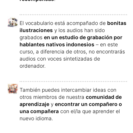
quieras.
Así afianzas mejor las palabras.
Gracias al curso, en poco tiempo podrás
hablar indonesio fluido.
Entenderás todas las palabras y
no las
olvidarás nunca
.
Te resultará fácil formar oraciones y te
divertirás hablando en indonesio.
Pida su curso indonesio y póngase en
marcha »