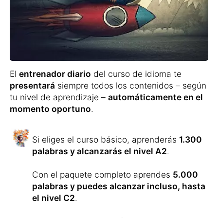
Repetirás las nuevas palabras en los
próximos días siguiendo un bucle preciso de
repetición para que no vuelvas a
olvidarlas
.
Esto te ayudará a interiorizar la traducción,
pronunciación y ortografía de cada palabra
de forma divertida.
Además del vocabulario, se te presentarán
textos adecuados
para leer y escuchar, ya
que las palabras por sí solas no constituyen
una lengua.
Con el
entrenador de oraciones
también
aprenderás formar oraciones completas
.