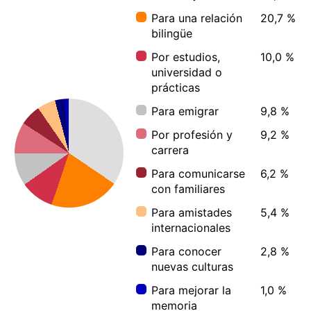
¿Cuánto tiempo dedican los alumnos
de indonesio al aprendizaje diario?
3 minutos:
6,5 %
5 minutos:
7,0 %
7 minutos:
3,7 %
10 minutos:
13,1 %
17 minutos:
50,1 %
20 minutos:
6,1 %