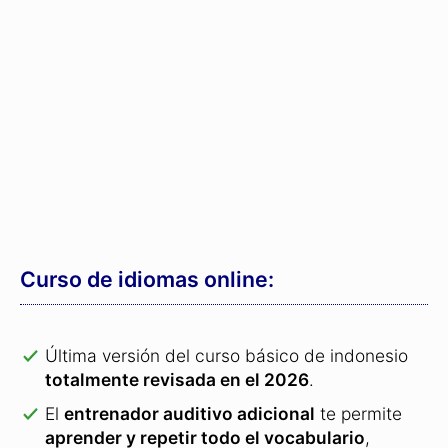
Última versión del curso básico de indonesio
totalmente revisada en el 2026
.
El
entrenador auditivo adicional
te permite
aprender y repetir todo el vocabulario
,
incluso cuando no puedes prestar atención a
la pantalla (p. ej. cuando conduces).
Ya se han vendido más de
540.000 cursos
de idiomas
.
¡Y cada día se unen nuevos
estudiantes!
Funciona sin instalación en
Windows
,
Linux
,
Mac OS
,
iPhones
,
Android-Smartphones
,
iPad
así como en
tabletas Android
.
Protegido por una garantía de devolución
de 31 días
: prueba el curso sin compromiso.
En el caso de que no quedas completamente
satisfecho, te reembolsaremos el 100% del
precio de compra.