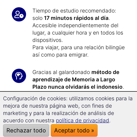
Tiempo de estudio recomendado:
solo
17 minutos rápidos al día
.
Accesible independientemente del
lugar, a cualquier hora y en todos los
dispositivos.
Para viajar, para una relación bilingüe
así como para emigrar.
Gracias al galardonado
método de
aprendizaje de Memoria a Largo
Plazo nunca olvidarás el indonesio
.
Configuración de cookies: utilizamos cookies para la
Gracias a la
tecnología de
mejora de nuestra página web, con fines de
Superaprendizaje
podrás avanzar
marketing y para la realización de análisis de
con facilidad un
34,7% más rápido
y
acuerdo con nuestra
política de privacidad
.
te concentrarás mejor.
Rechazar todo
Aceptar todo »