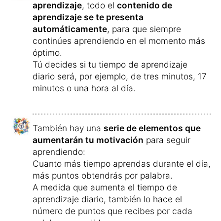
Y al final de cada día que estudias durante
mucho tiempo,
te espera una sorpresa
extraordinaria
.
La motivación para estudiar cada día más
que el día anterior aumenta al acumular
puntos adicionales y
, por tanto,
más
recompensas
.
El vocabulario está acompañado de
bonitas
ilustraciones
y los audios han sido
grabados
en un estudio de grabación por
hablantes nativos indonesios
– en este
curso, a diferencia de otros, no encontrarás
audios con voces sintetizadas de
ordenador.