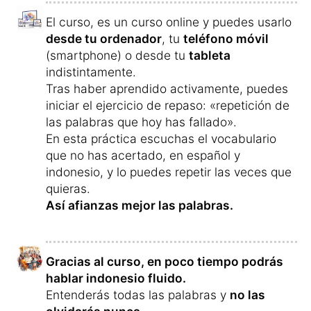
Estadísticas sobre el aprendizaje del
indonesio, tendencias y gráficas
¿Por qué aprenden los estudiantes el
indonesio?
Para viajar
34,5 %
Para una relación
20,7 %
bilingüe
Por estudios,
10,0 %
universidad o
prácticas
Para emigrar
9,8 %
Por profesión y
9,2 %
carrera
Para comunicarse
6,2 %