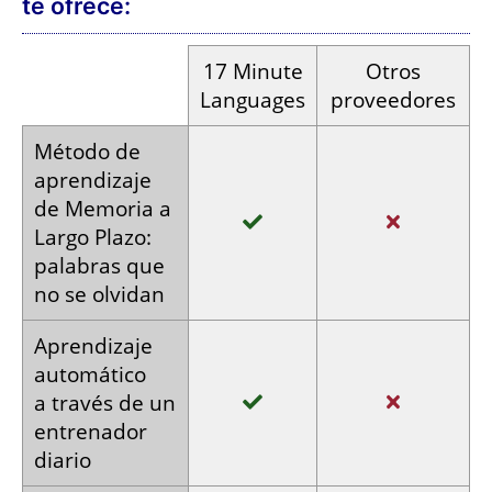
en estudio
vocabulario,
Audios por
por
textos y
computadora
hablantes
grabaciones
nativos
Pago en
Pago
Pago
cuotas
único
mensuales
Opiniones en Trustpilot: