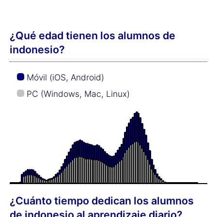
30 minutos:
4,0 %
45 minutos:
1,4 %
60 minutos:
4,3 %
90 minutos:
1,9 %
120 minutos:
1,4 %
¿Cuánto más rápido se puede aprender
el indonesio con la ayuda de música de
Superaprendizaje?
Este es el tiempo promedio que se tarda en
aprender palabras en indonesio con el entrenador
diario utilizando el método de aprendizaje de
memoria a largo plazo: