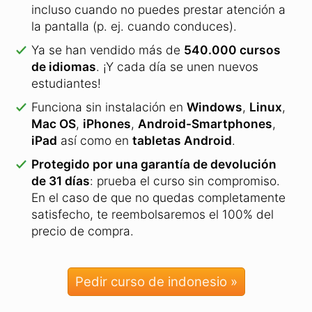
Pedir curso de indonesio »
En comparación con otros cursos, este
te ofrece:
17
Minute
Otros
Languages
proveedores
Método de
aprendizaje
de Memoria a
Largo Plazo:
palabras
que