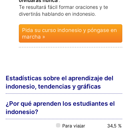
con familiares
Para amistades
5,4 %
internacionales
Para conocer
2,8 %
nuevas culturas
Para mejorar la
1,0 %
memoria
¿Qué edad tienen los alumnos de
indonesio?
Móvil (iOS, Android)
PC (Windows, Mac, Linux)