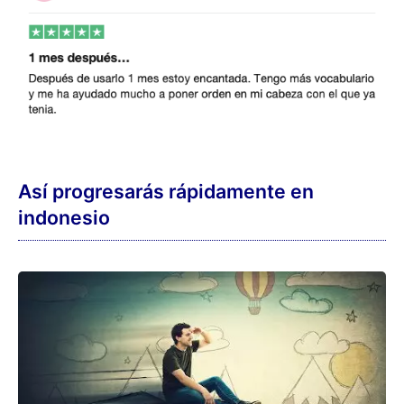
Si eliges el curso básico, aprenderás
1.300
palabras y alcanzarás el nivel A2
.
Con el paquete completo aprendes
5.000
palabras y puedes alcanzar incluso, hasta
el nivel C2
.
El paquete completo ofrece una gama
mucho amplia de lecciones y textos en
comparación con el curso básico, por lo que
te permite una inmersión en el idioma
indonesio mucho más profunda y detallada.
Primero leerás, escucharás y aprenderás el
vocabulario con el
entrenador diario
.
La repetición se realiza mostrando la
traducción o mediante elección múltiple.