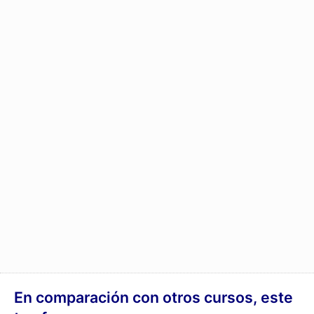
no se
olvidan
Aprendizaje
automático
a través
de un
entrenador
diario
Super­
aprendizaje:
aprendizaje
meditativo
Entrenador
de audio
adicional
Grabado
Calidad
del