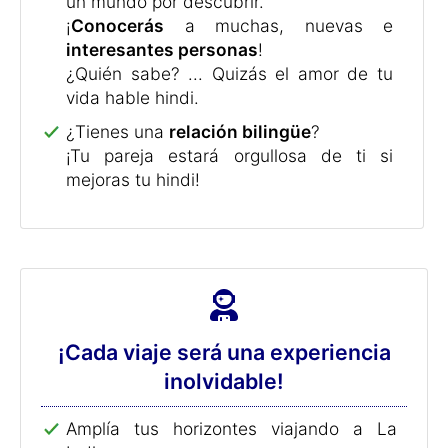
¡Disfruta más de tu tiempo libre!
¡Podrás ver
películas en hindi
!
¡Qué gusto poder
leer un libro en hindi
!
¡Te mantendrás mentalmente en
forma!