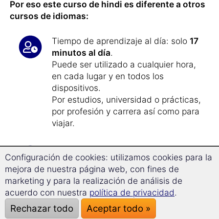
Por eso este curso de hindi es diferente a otros
cursos de idiomas:
Tiempo de aprendizaje al día: solo
17
minutos al día
.
Puede ser utilizado a cualquier hora,
en cada lugar y en todos los
dispositivos.
Por estudios, universidad o prácticas,
por profesión y carrera así como para
viajar.
Gracias al galardonado
método de
Configuración de cookies: utilizamos cookies para la
aprendizaje de Memoria a Largo
mejora de nuestra página web, con fines de
Plazo nunca olvidarás el hindi
.
marketing y para la realización de análisis de
acuerdo con nuestra
política de privacidad
.
Con la
innovadora tecnología de
Rechazar todo
Aceptar todo »
Superaprendizaje
podrás
avanzar