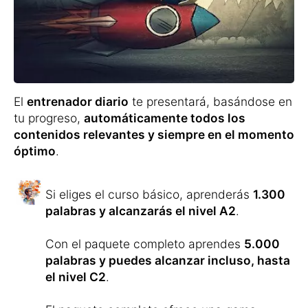
En los próximos días repetirás las palabras
nuevas en un bucle de repetición
coordinado con exactitud para que
no
vuelvas a olvidar el vocabulario
aprendido
.
Esto te ayudará a interiorizar la traducción,
pronunciación y ortografía de cada palabra
de forma divertida.
Además del vocabulario, se te presentarán
textos adecuados
para leer y escuchar, ya
que las palabras por sí solas no constituyen
una lengua.
Además, practicarás la formación de frases
completas con la ayuda del
entrenador de