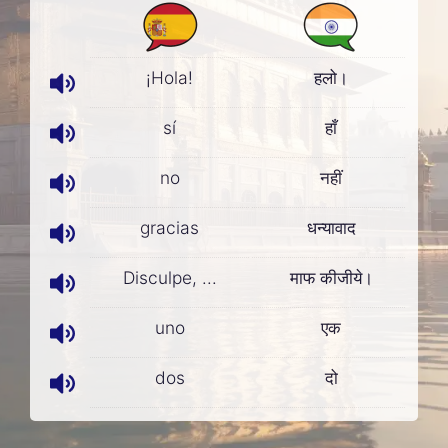
¡Hola!
हलो।
sí
हाँ
no
नहीं
gracias
धन्यावाद
Disculpe, ...
माफ कीजीये।
uno
एक
dos
दो