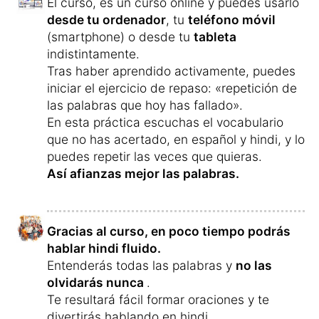
Si has aprendido hindi con 17 Minute
Languages, obtendrás las siguientes
ventajas:
¡Nuevas oportunidades de trabajo!
Mejorarás tus oportunidades
laborales
porque ahora hablarás hindi
con fluidez y seguridad.
Tendrás la posibilidad de
trabajar en
cualquier momento en la India
.