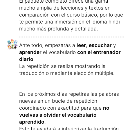
oraciones
.
Para garantizar la conjugación correcta de
los verbos, el
curso incluye un entrenador
de verbos
que facilita el aprendizaje de las
formas verbales.
Para simplificarte el proceso de
aprendizaje
, todo el
contenido de
aprendizaje se te presenta
automáticamente
, para que siempre
continúes aprendiendo en el momento más
óptimo.
Depende de ti si estudias, por ejemplo, tres
minutos, 17 minutos o una hora al día.