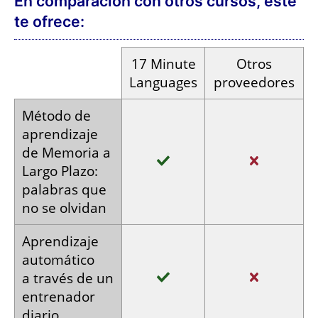
Grabado
Calidad
del
en estudio
vocabulario,
Audios por
por
textos y
computadora
hablantes
grabaciones
nativos
Pago en
Pago
Pago
cuotas
único
mensuales
Opiniones en Trustpilot: