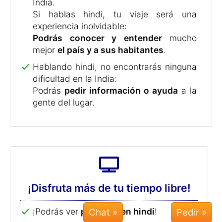
Entrena tu mente.
Recientes estudios en el campo de la
medicina han demostrado que aprender
idiomas ayuda a
prevenir la demencia y
el alzhéimer
.
Versión demo gratuita para hindi
¡
Prueba gratuitamente la versión demo de
hindi
y recibe muchos consejos útiles para
Chat »
aprender el idioma!