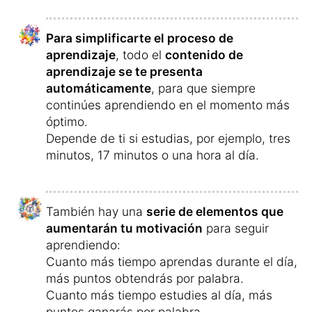
Los días que estudias intensamente, te
espera una
sorpresa especial
al final.
Serás recompensado con puntos
adicionales por exceder el tiempo de
aprendizaje del día anterior, lo que
te
brindará más premios
y te motivará para
estudiar más tiempo.
El vocabulario está acompañado de
bonitas
ilustraciones
y los audios han sido
grabados
en un estudio de grabación por
hablantes nativos indios
– en este curso, a
diferencia de otros, no encontrarás audios
con voces sintetizadas de ordenador.