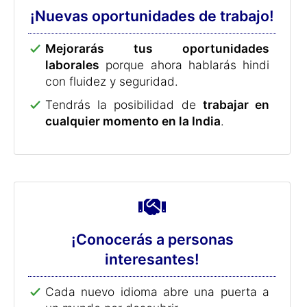
¡Cada viaje será una experiencia
inolvidable!
Amplía tus horizontes viajando a La
India.
Si hablas hindi, tu viaje será una
experiencia inolvidable:
Podrás conocer y entender
mucho
mejor
el país y a sus habitantes
.
Hablando hindi, no encontrarás ninguna
dificultad en la India:
Podrás
pedir información o ayuda
a la
gente del lugar.