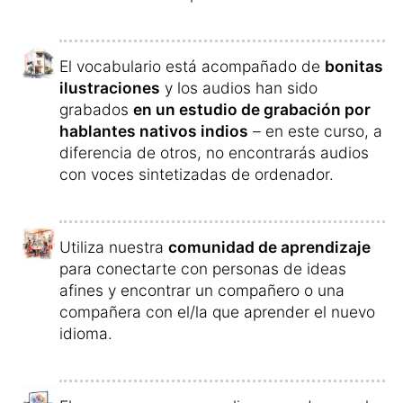
Gracias al curso, en poco tiempo podrás
hablar hindi fluido.
Entenderás todas las palabras y
no las
olvidarás nunca
.
Te resultará fácil formar oraciones y te
divertirás hablando en hindi.
Pida su curso hindi y póngase en
marcha »