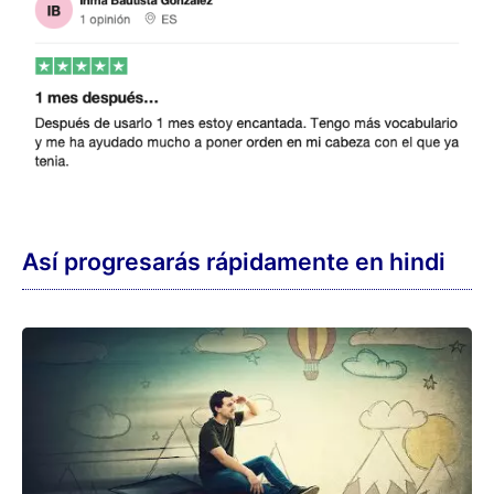
Si eliges el curso básico, aprenderás
1.300
palabras y alcanzarás el nivel A2
.
Con el paquete completo aprendes
5.000
palabras y puedes alcanzar incluso, hasta
el nivel C2
.
El paquete completo ofrece una gama
mucho amplia de lecciones y textos en
comparación con el curso básico, por lo que
te permite una inmersión en el idioma hindi
mucho más profunda y detallada.
Ante todo, empezarás a
leer
,
escuchar
y
aprender
el vocabulario
con el entrenador
diario
.
La repetición se realiza mostrando la
traducción o mediante elección múltiple.