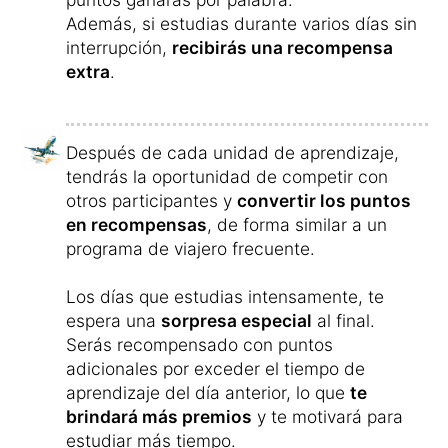
Utiliza nuestra
comunidad de aprendizaje
para conectarte con personas de ideas
afines y encontrar un compañero o una
compañera con el/la que aprender el nuevo
idioma.
El curso, es un curso online y puedes usarlo
desde tu ordenador
, tu
teléfono móvil
(smartphone) o desde tu
tableta
indistintamente.
Tras haber aprendido activamente, puedes
iniciar el ejercicio de repaso: «repetición de
las palabras que hoy has fallado».
En esta práctica escuchas el vocabulario
que no has acertado, en español y hindi, y lo
puedes repetir las veces que quieras.
Así afianzas mejor las palabras.