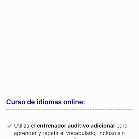
Utiliza el
entrenador auditivo adicional
para
aprender y repetir el vocabulario, incluso sin
tener que mirar la pantalla, como cuando
conduces.
Última versión del curso básico de hindi
totalmente revisada en el 2026
.
Funciona sin instalación en
Windows
,
Linux
,
Mac OS
,
iPhones
,
Android-Smartphones
,
iPad
así como en
tabletas Android
.
Ya se han vendido más de
540.000 cursos
de idiomas
.
Protegido por una garantía de devolución
de 31 días
: prueba el curso sin compromiso.
En el caso de que no quedas completamente
satisfecho, te reembolsaremos el 100% del