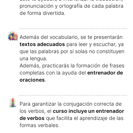
También hay una
serie de elementos que
aumentarán tu motivación
para seguir
aprendiendo:
Cuanto más tiempo aprendas durante el día,
más puntos obtendrás por palabra.
Cuanto más tiempo estudies al día, más
puntos ganarás por palabra.
Además, si estudias durante varios días sin
interrupción,
recibirás una recompensa
extra
.
Después de cada unidad de aprendizaje,
tendrás la oportunidad de competir con
otros participantes y
convertir los puntos
en recompensas
, de forma similar a un
programa de viajero frecuente.