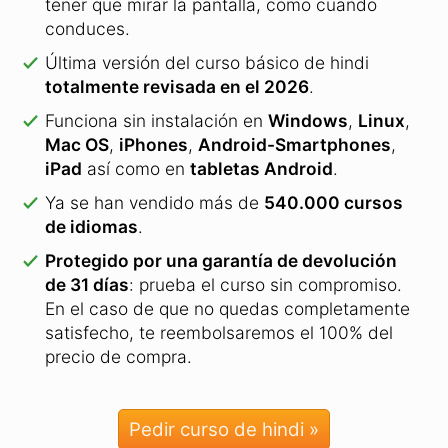
precio de compra.
Pedir curso de hindi »
En comparación con otros cursos, este
te ofrece:
17
Minute
Otros
Languages
proveedores
Método de
aprendizaje
de Memoria a
Largo Plazo: