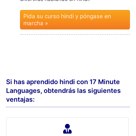
¡Conocerás a personas
interesantes!
Cada nuevo idioma abre una puerta a
un mundo por descubrir.
¡
Conocerás
a muchas, nuevas e
interesantes personas
!
¿Quién sabe? ... Quizás el amor de tu
vida hable hindi.
¿Tienes una
relación bilingüe
?
¡Tu pareja estará orgullosa de ti si
mejoras tu hindi!