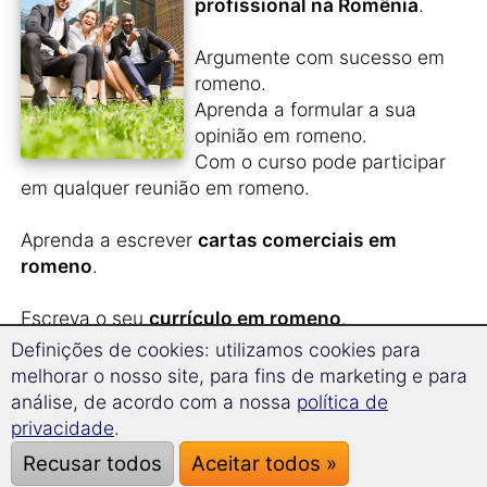
profissional na Romênia
.
Argumente com sucesso em
romeno.
Aprenda a formular a sua
opinião em romeno.
Com o curso pode participar
em qualquer reunião em romeno.
Aprenda a escrever
cartas comerciais em
romeno
.
Escreva o seu
currículo em romeno
.
Adquire um vocabulário prático
e expressões
Definições de cookies: utilizamos cookies para
relevantes para causar a melhor impressão.
melhorar o nosso site, para fins de marketing e para
análise, de acordo com a nossa
política de
Com o método de aprendizagem de memória a
privacidade
.
longo prazo, aprende em pouco tempo o
Recusar todos
Aceitar todos »
vocabulário completo de negócios em romeno.