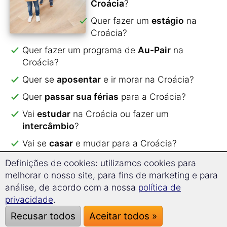
Croácia
?
Quer fazer um
estágio
na
Croácia?
Quer fazer um programa de
Au-Pair
na
Croácia?
Quer se
aposentar
e ir morar na Croácia?
Quer
passar sua férias
para a Croácia?
Vai
estudar
na Croácia ou fazer um
intercâmbio
?
Vai se
casar
e mudar para a Croácia?
Definições de cookies: utilizamos cookies para
Com o nosso curso você aprende
mais de 2000
melhorar o nosso site, para fins de marketing e para
palavras e expressões
.
análise, de acordo com a nossa
política de
Todo o conteúdo do curso foi dividido em temas
privacidade
.
para otimizar o aprendizado.
Recusar todos
Aceitar todos »