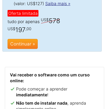
(valor: US$127)
Saiba mais »
Oferta limitada
578
US$
tudo por apenas
197
US$
,00
Continuar »
Vai receber o software como um curso
online:
Pode começar a aprender
imediatamente
!
Não tem de instalar nada
, aprenda
simplesmente online.