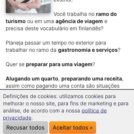
Você trabalha no
ramo do
turismo
ou em uma
agência de viagem
e
precisa deste vocabulário em finlandês?
Planeja passar um tempo no exterior para
trabalhar no ramo da
gastronomia e serviços
?
Quer se
preparar para uma viagem
?
Alugando um quarto
,
preparando uma receita
,
assim como pagando uma conta são situações
que você encontra no curso.
Definições de cookies: utilizamos cookies para
Quer formular uma reclamação ou
fazer uma
melhorar o nosso site, para fins de marketing e para
excursão e ir às compras
?
análise, de acordo com a nossa
política de
Gosta de
cozinhar
ou ler
receitas estrangeiras
privacidade
.
em finlandês?
Recusar todos
Aceitar todos »