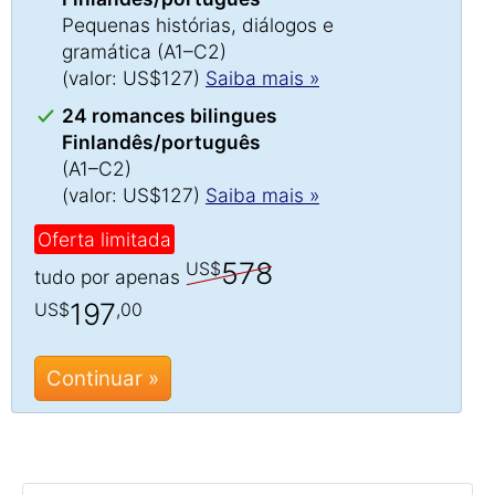
Pequenas histórias, diálogos e
gramática (A1–C2)
(valor: US$127)
Saiba mais »
24 romances bilingues
Finlandês/português
(A1–C2)
(valor: US$127)
Saiba mais »
Oferta limitada
578
US$
tudo por apenas
197
US$
,00
Continuar »