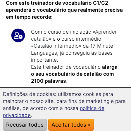
Com este treinador de vocabulário C1/C2
aprenderá o vocabulário que realmente precisa
em tempo recorde:
Com o curso de iniciação «
Aprender
catalão
» e o curso intermédio
«
Catalão intermédio
» da 17 Minute
Languages, já conseguiu as bases
importante.
Este treinador de vocabulário
alarga
o seu vocabulário de catalão com
2100 palavras
.
Definições de cookies: utilizamos cookies para
Com apenas
17 minutos de tempo de
melhorar o nosso site, para fins de marketing e para
aprendizagem por dia
, aprenderá de
análise, de acordo com a nossa
política de
forma eficiente e orientada.
privacidade
.
Após cerca de 40 horas de
Recusar todos
Aceitar todos »
aprendizagem
, atingirá os
níveis C1