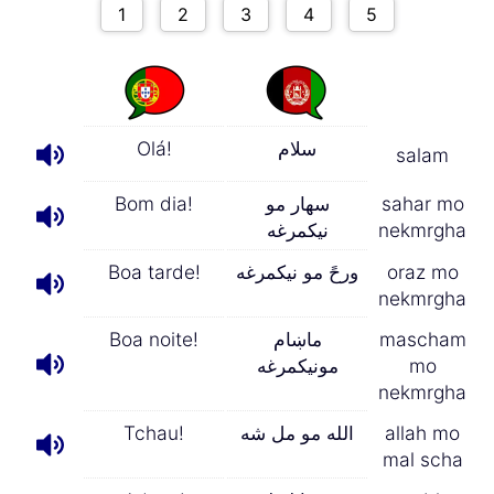
Olá!
سلام
salam
Bom dia!
سهار مو
sahar mo
نیکمرغه
nekmrgha
Boa tarde!
ورحً مو نیکمرغه
oraz mo
nekmrgha
Boa noite!
ماښام
mascham
مونیکمرغه
mo
nekmrgha
Tchau!
الله مو مل شه
allah mo
mal scha