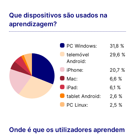
Que dispositivos são usados na
aprendizagem?
PC Windows:
31,8 %
telemóvel
29,6 %
Android:
iPhone:
20,7 %
Mac:
6,6 %
iPad:
6,1 %
tablet Android:
2,6 %
PC Linux:
2,5 %
Onde é que os utilizadores aprendem