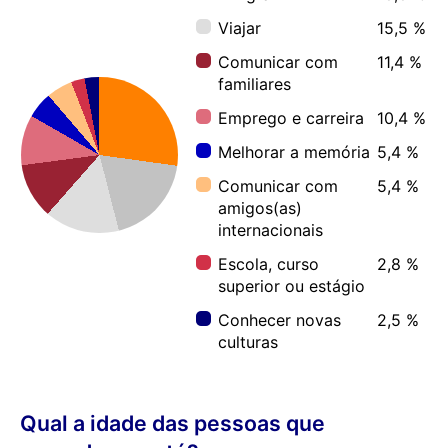
Viajar
15,5 %
Comunicar com
11,4 %
familiares
Emprego e carreira
10,4 %
Melhorar a memória
5,4 %
Comunicar com
5,4 %
amigos(as)
internacionais
Escola, curso
2,8 %
superior ou estágio
Conhecer novas
2,5 %
culturas
Qual a idade das pessoas que