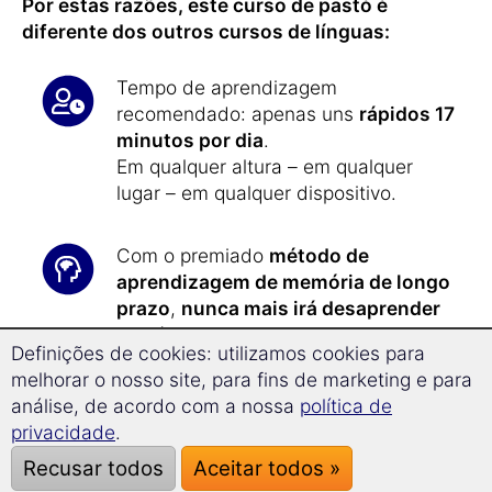
Por estas razões, este curso de pastó é
diferente dos outros cursos de línguas:
Tempo de aprendizagem
recomendado: apenas uns
rápidos 17
minutos por dia
.
Em qualquer altura – em qualquer
lugar – em qualquer dispositivo.
Com o premiado
método de
aprendizagem de memória de longo
prazo
,
nunca mais irá desaprender
pastó.
Definições de cookies: utilizamos cookies para
melhorar o nosso site, para fins de marketing e para
Com a nova
tecnologia
análise, de acordo com a nossa
política de
Superlearning
,
progredirá 33,1%
privacidade
.
mais rapidamente
e a sua
Recusar todos
Aceitar todos »
capacidade de retenção dos