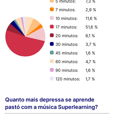
5 minutos:
7,3 %
7 minutos:
2,9 %
10 minutos:
11,6 %
17 minutos:
51,6 %
20 minutos:
6,1 %
30 minutos:
3,7 %
45 minutos:
1,6 %
60 minutos:
4,7 %
90 minutos:
1,6 %
120 minutos:
1,7 %
Quanto mais depressa se aprende
pastó com a música Superlearning?