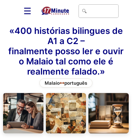
☰
«400 histórias bilingues de
A1 a C2 –
finalmente posso ler e ouvir
o Malaio tal como ele é
realmente falado.»
Malaio
português