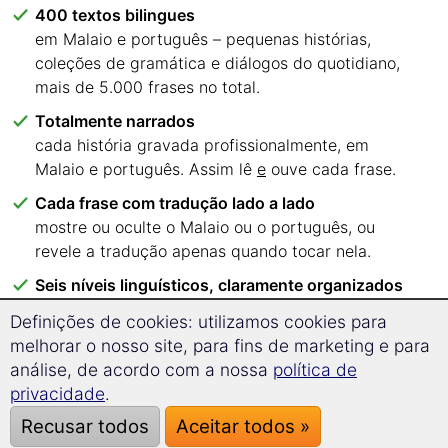
400 textos bilingues
em Malaio e português – pequenas histórias,
coleções de gramática e diálogos do quotidiano,
mais de 5.000 frases no total.
Totalmente narrados
cada história gravada profissionalmente, em
Malaio e português. Assim lê
e
ouve cada frase.
Cada frase com tradução lado a lado
mostre ou oculte o Malaio ou o português, ou
revele a tradução apenas quando tocar nela.
Seis níveis linguísticos, claramente organizados
de A1 a C2 – sabe logo com que textos deve
Definições de cookies: utilizamos cookies para
começar.
melhorar o nosso site, para fins de marketing e para
Leia onde quiser
análise, de acordo com a nossa
política de
no seu navegador, em PC, tablet ou smartphone.
privacidade
.
Sem aplicação, sem instalação.
Recusar todos
Aceitar todos »