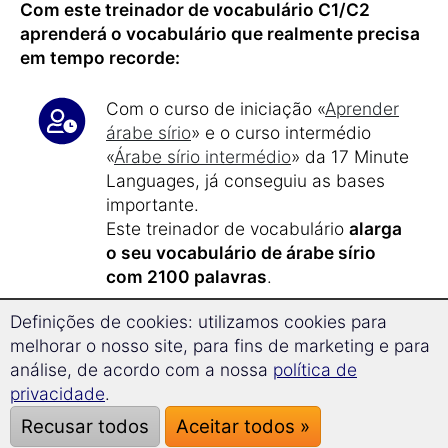
Com este treinador de vocabulário C1/C2
aprenderá o vocabulário que realmente precisa
em tempo recorde:
Com o curso de iniciação «
Aprender
árabe sírio
» e o curso intermédio
«
Árabe sírio intermédio
» da 17 Minute
Languages, já conseguiu as bases
importante.
Este treinador de vocabulário
alarga
o seu vocabulário de árabe sírio
com 2100 palavras
.
Definições de cookies: utilizamos cookies para
Com apenas
17 minutos de tempo de
melhorar o nosso site, para fins de marketing e para
aprendizagem por dia
, aprenderá de
análise, de acordo com a nossa
política de
forma eficiente e orientada.
privacidade
.
Após cerca de 40 horas de
Recusar todos
Aceitar todos »
aprendizagem
, atingirá os
níveis C1