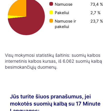
Namuose
73,4 %
Pakeliui
2,7 %
Namuose ir
23,7 %
pakeliui
Visų mokymosi statistikų šaltinis: suomių kalbos
internetinis kalbos kursas, iš 6.062 suomių kalbą
besimokančiųjų duomenų.
Jūs turite šiuos pranašumus, jei
mokotės suomių kalbą su 17 Minute
Languages: