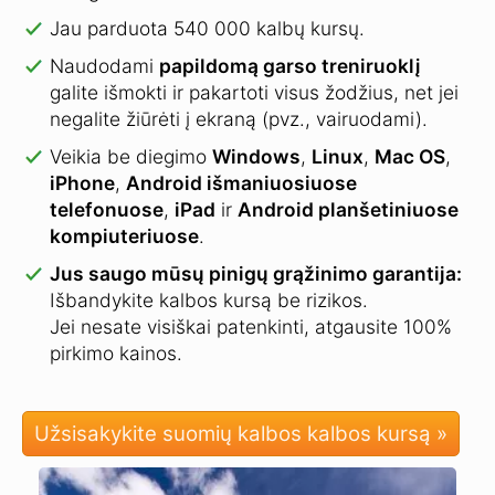
Jau parduota 540 000 kalbų kursų.
Naudodami
papildomą garso treniruoklį
galite išmokti ir pakartoti visus žodžius, net jei
negalite žiūrėti į ekraną (pvz., vairuodami).
Veikia be diegimo
Windows
,
Linux
,
Mac OS
,
iPhone
,
Android išmaniuosiuose
telefonuose
,
iPad
ir
Android planšetiniuose
kompiuteriuose
.
Jus saugo mūsų pinigų grąžinimo garantija:
Išbandykite kalbos kursą be rizikos.
Jei nesate visiškai patenkinti, atgausite 100%
pirkimo kainos.
Užsisakykite suomių kalbos kalbos kursą »