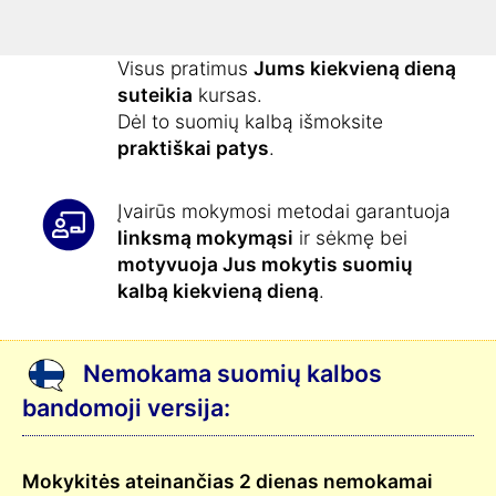
Išmokti suomių kalbos dar niekada
nebuvo taip paprasta:
Visus pratimus
Jums kiekvieną dieną
suteikia
kursas.
Dėl to suomių kalbą išmoksite
praktiškai patys
.
Įvairūs mokymosi metodai garantuoja
linksmą mokymąsi
ir sėkmę bei
motyvuoja Jus mokytis suomių
kalbą kiekvieną dieną
.
Nemokama suomių kalbos
bandomoji versija:
Mokykitės ateinančias 2 dienas nemokamai