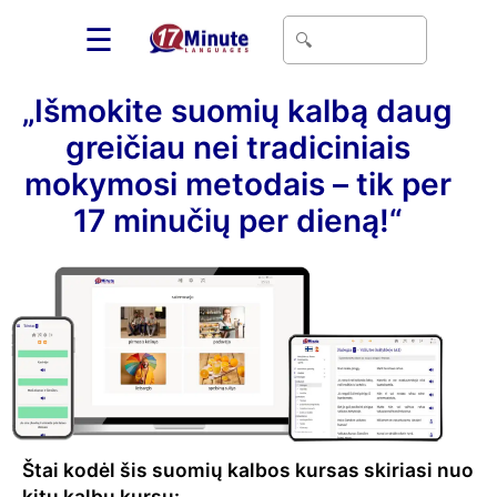
☰
„Išmokite suomių kalbą daug
greičiau nei tradiciniais
mokymosi metodais – tik per
17 minučių per dieną!“
Štai kodėl šis suomių kalbos kursas skiriasi nuo
kitų kalbų kursų: