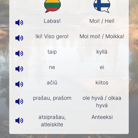
Labas!
Moi! / Hei!
Iki! Viso gero!
Moi moi! / Moikka!
taip
kyllä
ne
ei
ačiū
kiitos
prašau, prašom
ole hyvä / olkaa
hyvä
atsiprašau,
Anteeksi
atleiskite