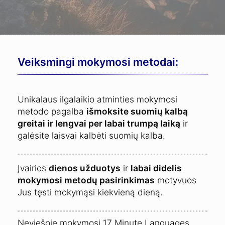
Veiksmingi mokymosi metodai:
Unikalaus ilgalaikio atminties mokymosi
metodo pagalba
išmoksite suomių kalbą
greitai ir lengvai per labai trumpą laiką
ir
galėsite laisvai kalbėti suomių kalba.
Įvairios
dienos užduotys
ir
labai didelis
mokymosi metodų pasirinkimas
motyvuos
Jus tęsti mokymąsi kiekvieną dieną.
Neviešoje mokymosi 17 Minute Languages