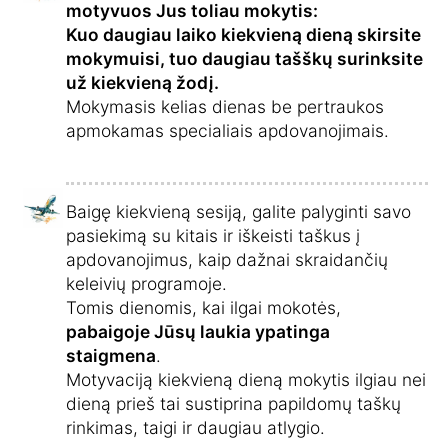
motyvuos Jus toliau mokytis:
Kuo daugiau laiko kiekvieną dieną skirsite
mokymuisi, tuo daugiau tašškų surinksite
už kiekvieną žodį.
Mokymasis kelias dienas be pertraukos
apmokamas specialiais apdovanojimais.
Baigę kiekvieną sesiją, galite palyginti savo
pasiekimą su kitais ir iškeisti taškus į
apdovanojimus, kaip dažnai skraidančių
keleivių programoje.
Tomis dienomis, kai ilgai mokotės,
pabaigoje Jūsų laukia ypatinga
staigmena
.
Motyvaciją kiekvieną dieną mokytis ilgiau nei
dieną prieš tai sustiprina papildomų taškų
rinkimas, taigi ir daugiau atlygio.