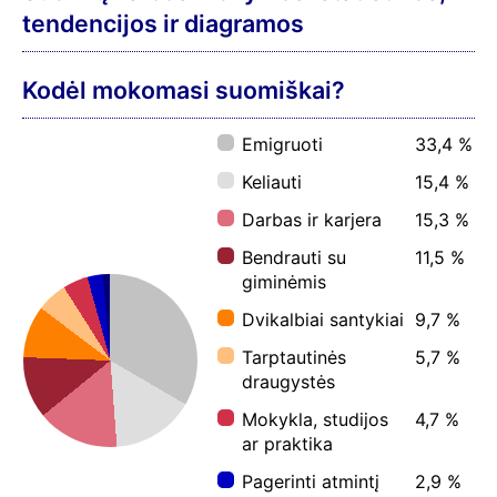
tendencijos ir diagramos
Kodėl mokomasi suomiškai?
Emigruoti
33,4 %
Keliauti
15,4 %
Darbas ir karjera
15,3 %
Bendrauti su
11,5 %
giminėmis
Dvikalbiai santykiai
9,7 %
Tarptautinės
5,7 %
draugystės
Mokykla, studijos
4,7 %
ar praktika
Pagerinti atmintį
2,9 %