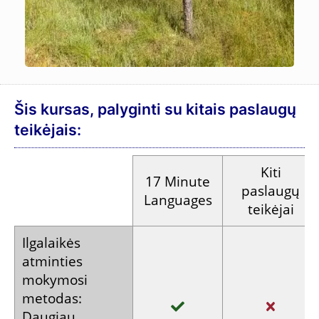
Šis kursas, palyginti su kitais paslaugų
teikėjais:
Kiti
17 Minute
paslaugų
Languages
teikėjai
Ilgalaikės
atminties
mokymosi
metodas:
Daugiau