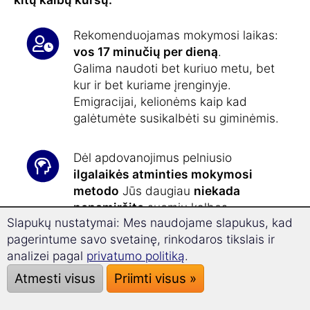
Rekomenduojamas mokymosi laikas:
vos 17 minučių per dieną
.
Galima naudoti bet kuriuo metu, bet
kur ir bet kuriame įrenginyje.
Emigracijai, kelionėms kaip kad
galėtumėte susikalbėti su giminėmis.
Dėl apdovanojimus pelniusio
ilgalaikės atminties mokymosi
metodo
Jūs daugiau
niekada
nepamiršite
suomių kalbos.
Slapukų nustatymai: Mes naudojame slapukus, kad
pagerintume savo svetainę, rinkodaros tikslais ir
Supermokymosi technologija
leidžia
analizei pagal
privatumo politiką
.
31,4% greičiau
mokytis ir geriau
Atmesti visus
Priimti visus »
susikaupti.