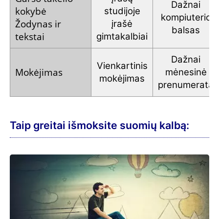
Dažnai
kokybė
studijoje
kompiuterio
Žodynas ir
įrašė
balsas
tekstai
gimtakalbiai
Dažnai
Vienkartinis
Mokėjimas
mėnesinė
mokėjimas
prenumerata
Taip greitai išmoksite suomių kalbą: