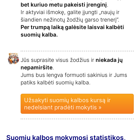
bet kuriuo metu pakeisti įrenginį
.
Ir aktyviai išmokę, galite įjungti „naujų ir
šiandien nežinotų žodžių garso trenerį“.
Per trumpą laiką galėsite laisvai kalbėti
suomių kalba.
Jūs suprasite visus žodžius ir
niekada jų
nepamiršite
.
Jums bus lengva formuoti sakinius ir Jums
patiks kalbėti suomių kalba.
Užsakyti suomių kalbos kursą ir
nedelsiant pradėti mokytis »
Suomių kalbos mokymosi statistikos,