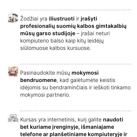
Žodžiai yra
iliustruoti
ir
įrašyti
profesionalių suomių kalbos gimtakalbių
mūsų garso studijoje
– įrašai neturi
kompiuterio balso kaip kitų leidėjų
siūlomuose kalbos kursuose.
Pasinaudokite mūsų
mokymosi
bendruomene
, kad galėtumėte keistis
idėjomis su bendraminčiais ir ieškoti tinkamo
mokymosi partnerio.
Kursas yra internetinis, kurį galite
naudoti
bet kuriame įrenginyje, išmaniajame
telefone ar planšetiniame kompiuteryje ir