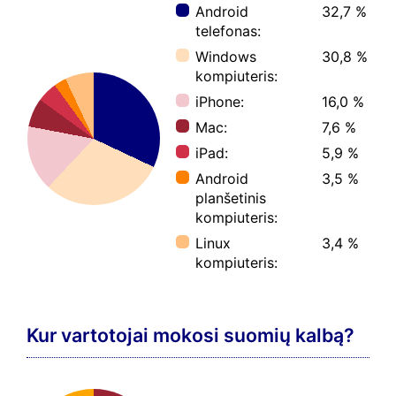
Android
32,7 %
telefonas:
Windows
30,8 %
kompiuteris:
iPhone:
16,0 %
Mac:
7,6 %
iPad:
5,9 %
Android
3,5 %
planšetinis
kompiuteris:
Linux
3,4 %
kompiuteris:
Kur vartotojai mokosi suomių kalbą?