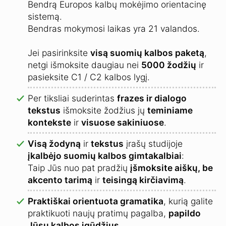
Bendrą Europos kalbų mokėjimo orientacinę
sistemą.
Bendras mokymosi laikas yra 21 valandos.
Jei pasirinksite
visą suomių kalbos paketą
,
netgi išmoksite daugiau nei
5000 žodžių
ir
pasieksite C1 / C2 kalbos lygį.
Per tiksliai suderintas
frazes ir dialogo
tekstus
išmoksite žodžius jų
teminiame
kontekste
ir
visuose sakiniuose
.
Visą žodyną
ir
tekstus
įrašų studijoje
įkalbėjo suomių kalbos gimtakalbiai
:
Taip Jūs nuo pat pradžių
įšmoksite aiškų, be
akcento tarimą
ir
teisingą kirčiavimą
.
Praktiškai orientuota gramatika
, kurią galite
praktikuoti naujų pratimų pagalba,
papildo
Jūsų kalbos įgūdžius
.