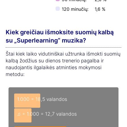
120 minučių:
1,6 %
Kiek greičiau išmoksite suomių kalbą
su „Superlearning“ muzika?
Štai kiek laiko vidutiniškai užtrunka išmokti suomių
kalbą žodžius su dienos trenerio pagalba ir
naudojantis ilgalaikės atminties mokymosi
metodu:
1.000 = 18,5 valandos
♫ + 1.000 = 12,7 valandos