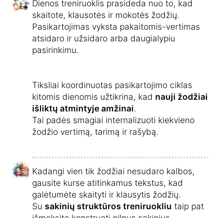
Dienos treniruoklis prasideda nuo to, kad
skaitote, klausotės ir mokotės žodžių.
Pasikartojimas vyksta pakaitomis-vertimas
atsidaro ir užsidaro arba daugialypiu
pasirinkimu.
Tiksliai koordinuotas pasikartojimo ciklas
kitomis dienomis užtikrina, kad
nauji žodžiai
išliktų atmintyje amžinai
.
Tai padės smagiai internalizuoti kiekvieno
žodžio vertimą, tarimą ir rašybą.
Kadangi vien tik žodžiai nesudaro kalbos,
gausite kurse atitinkamus tekstus, kad
galėtumėte skaityti ir klausytis žodžių.
Su
sakinių struktūros treniruokliu
taip pat
išmoksite konstruoti pilnus sakinius.