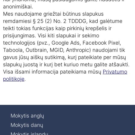
anonimiškai.
Mes naudojame griežtai būtinus slapukus
remdamiesi § 25 (2) No. 2 TDDDG, kad galėtume
teikti tokias funkcijas kaip pirkinių krepšelis ir
prisijungimas. Visi kiti slapukai ir sekimo
technologijos (pvz., Google Ads, Facebook Pixel,
Taboola, Outbrain, MGID, Anthropic) naudojami tik
gavus jūsų aiškų sutikimą, kurį pateikiate per mūsų
slapukų juostą ir kurį bet kuriuo metu galite atšaukti.
Visa išsami informacija pateikiama mūsų
Privatumo
politikoje
.
Mokytis anglų
Mokytis danų
Mokytis islandų