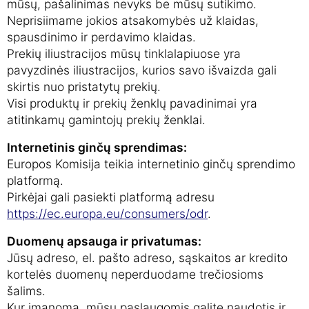
mūsų, pašalinimas nevyks be mūsų sutikimo.
Neprisiimame jokios atsakomybės už klaidas,
spausdinimo ir perdavimo klaidas.
Prekių iliustracijos mūsų tinklalapiuose yra
pavyzdinės iliustracijos, kurios savo išvaizda gali
skirtis nuo pristatytų prekių.
Visi produktų ir prekių ženklų pavadinimai yra
atitinkamų gamintojų prekių ženklai.
Internetinis ginčų sprendimas:
Europos Komisija teikia internetinio ginčų sprendimo
platformą.
Pirkėjai gali pasiekti platformą adresu
https://ec.europa.eu/consumers/odr
.
Duomenų apsauga ir privatumas:
Jūsų adreso, el. pašto adreso, sąskaitos ar kredito
kortelės duomenų neperduodame trečiosioms
šalims.
Kur įmanoma, mūsų paslaugomis galite naudotis ir