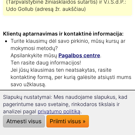
(Tarpvalstybinė žiniasklaidos sutartis) ir V.i.S.d.P.:
Udo Gollub (adresą žr. aukščiau)
Klientų aptarnavimas ir kontaktinė informacija:
Turite klausimų dėl savo pirkinio, mūsų kursų ar
mokymosi metodų?
Apsilankykite mūsų
Pagalbos centre
.
Ten rasite daug informacijos!
Jei jūsų klausimas ten neatsakytas, rasite
kontaktinę formą, per kurią galėsite atsiųsti mums
savo užklausą.
Mūsų telefono numeris yra +49-89-52033479,
Slapukų nustatymai: Mes naudojame slapukus, kad
tačiau rekomenduojame atsiųsti mums el. laišką.
pagerintume savo svetainę, rinkodaros tikslais ir
Tuomet galėsime jums atsakyti išsamiau ir suteikti
analizei pagal
privatumo politiką
.
visą reikalingą informaciją.
Atmesti visus
Priimti visus »