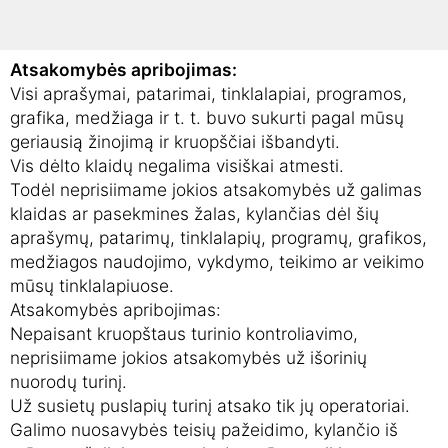
Bendrosios sąlygos:
Galioja mūsų
bendrosios sąlygos
.
Atsakomybės apribojimas:
Visi aprašymai, patarimai, tinklalapiai, programos,
grafika, medžiaga ir t. t. buvo sukurti pagal mūsų
geriausią žinojimą ir kruopščiai išbandyti.
Vis dėlto klaidų negalima visiškai atmesti.
Todėl neprisiimame jokios atsakomybės už galimas
klaidas ar pasekmines žalas, kylančias dėl šių
aprašymų, patarimų, tinklalapių, programų, grafikos,
medžiagos naudojimo, vykdymo, teikimo ar veikimo
mūsų tinklalapiuose.
Atsakomybės apribojimas:
Nepaisant kruopštaus turinio kontroliavimo,
neprisiimame jokios atsakomybės už išorinių
nuorodų turinį.
Už susietų puslapių turinį atsako tik jų operatoriai.
Galimo nuosavybės teisių pažeidimo, kylančio iš