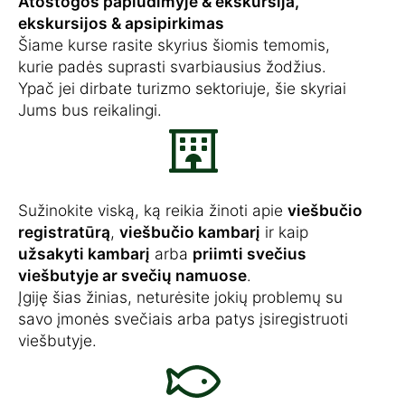
Atostogos paplūdimyje & ekskursija,
ekskursijos & apsipirkimas
Šiame kurse rasite skyrius šiomis temomis,
kurie padės suprasti svarbiausius žodžius.
Ypač jei dirbate turizmo sektoriuje, šie skyriai
Jums bus reikalingi.
Sužinokite viską, ką reikia žinoti apie
viešbučio
registratūrą
,
viešbučio kambarį
ir kaip
užsakyti kambarį
arba
priimti svečius
viešbutyje ar svečių namuose
.
Įgiję šias žinias, neturėsite jokių problemų su
savo įmonės svečiais arba patys įsiregistruoti
viešbutyje.