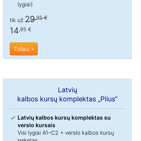
lygiai)
29
,95 €
tik už
14
,95 €
Toliau »
Latvių
kalbos kursų komplektas „Plius“
Latvių kalbos kursų komplektas su
verslo kursais
Visi lygiai A1–C2 + verslo kalbos kursų
paketas