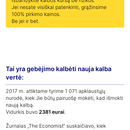
Išbandykite kalbos kursą be rizikos.
Jei nesate visiškai patenkinti, grąžinsime
100% pirkimo kainos.
Be jei ir bet.
Tai yra gebėjimo kalbėti nauja kalba
vertė:
2017 m. atliktame tyrime 1 071 apklaustųjų
nurodė, kiek Jie būtų pairuošę mokėti, kad išmokti
naują kalbą.
Vidurkis buvo
2381 eurai
.
Žurnalas „The Economist“ suskaičiavo, kiek