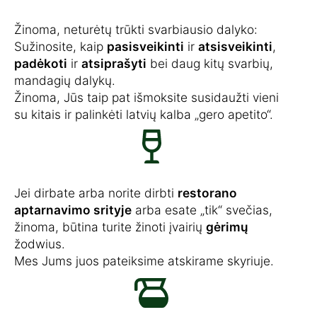
Žinoma, neturėtų trūkti svarbiausio dalyko:
Sužinosite, kaip
pasisveikinti
ir
atsisveikinti
,
padėkoti
ir
atsiprašyti
bei daug kitų svarbių,
mandagių dalykų.
Žinoma, Jūs taip pat išmoksite susidaužti vieni
su kitais ir palinkėti latvių kalba „gero apetito“.
Jei dirbate arba norite dirbti
restorano
aptarnavimo srityje
arba esate „tik“ svečias,
žinoma, būtina turite žinoti įvairių
gėrimų
žodwius.
Mes Jums juos pateiksime atskirame skyriuje.