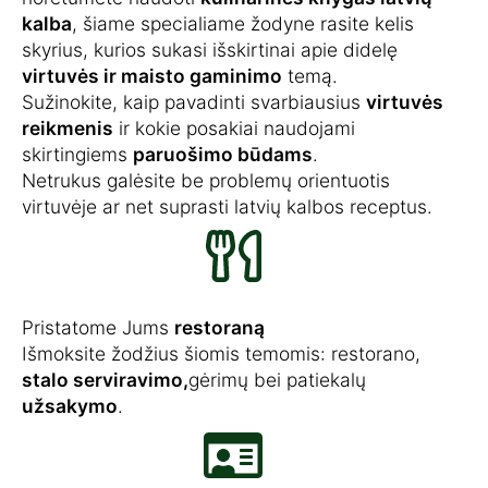
kalba
, šiame specialiame žodyne rasite kelis
skyrius, kurios sukasi išskirtinai apie didelę
virtuvės ir maisto gaminimo
temą.
Sužinokite, kaip pavadinti svarbiausius
virtuvės
reikmenis
ir kokie posakiai naudojami
skirtingiems
paruošimo būdams
.
Netrukus galėsite be problemų orientuotis
virtuvėje ar net suprasti latvių kalbos receptus.
Pristatome Jums
restoraną
Išmoksite žodžius šiomis temomis: restorano,
stalo serviravimo,
gėrimų bei patiekalų
užsakymo
.