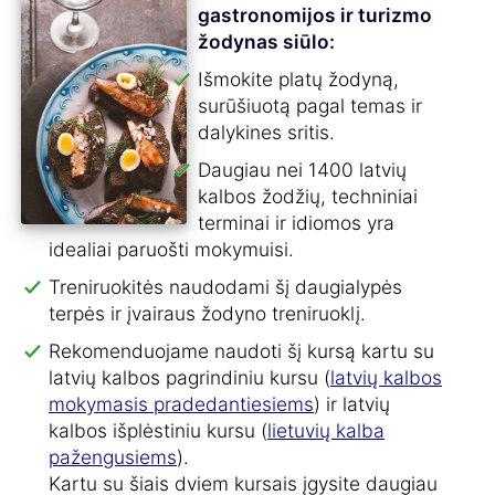
gastronomijos ir turizmo
žodynas siūlo:
Išmokite platų žodyną,
surūšiuotą pagal temas ir
dalykines sritis.
Daugiau nei 1400 latvių
kalbos žodžių, techniniai
terminai ir idiomos yra
idealiai paruošti mokymuisi.
Treniruokitės naudodami šį daugialypės
terpės ir įvairaus žodyno treniruoklį.
Rekomenduojame naudoti šį kursą kartu su
latvių kalbos pagrindiniu kursu (
latvių kalbos
mokymasis pradedantiesiems
) ir latvių
kalbos išplėstiniu kursu (
lietuvių kalba
pažengusiems
).
Kartu su šiais dviem kursais įgysite daugiau