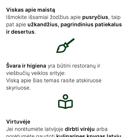
Viskas apie maistą
Išmokite išsamiai žodžius apie
pusryčius
, taip
pat apie
užkandžius, pagrindinius patiekalus
ir desertus
.
Švara ir higiena
yra būtini restoranų ir
viešbučių veiklos srityje:
Viską apie šias temas rasite atskiruose
skyriuose.
Virtuvėje
Jei norėtumėte latvijoje
dirbti virėju
arba
norėtumėte naudoti
kulinarines knygas latvių