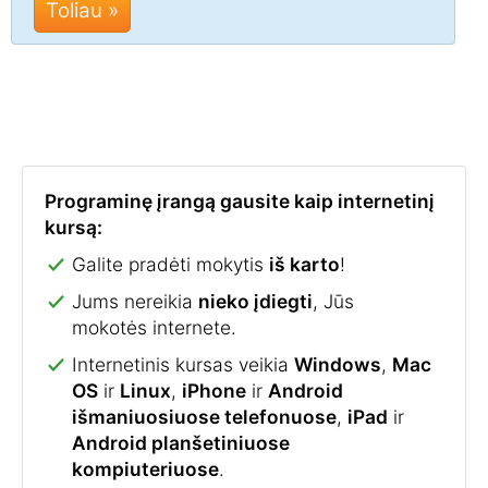
Toliau »
Programinę įrangą gausite kaip internetinį
kursą:
Galite pradėti mokytis
iš karto
!
Jums nereikia
nieko įdiegti
, Jūs
mokotės internete.
Internetinis kursas veikia
Windows
,
Mac
OS
ir
Linux
,
iPhone
ir
Android
išmaniuosiuose telefonuose
,
iPad
ir
Android planšetiniuose
kompiuteriuose
.