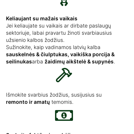
Keliaujant su mažais vaikais
Jei keliaujate su vaikais ar dirbate paslaugų
sektoriuje, labai pravartu žinoti svarbiausius
užsienio kalbos žodžius.
Sužinokite, kaip vadinamos latvių kalba
sauskelnės & čiulptukas, vaikiška porcija &
seilinukas
arba
žaidimų aikštelė & supynės
.
Išmokite svarbius žodžius, susijusius su
remonto ir amatų
temomis.