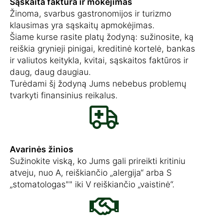
Sąskaita faktūra ir mokėjimas
Žinoma, svarbus gastronomijos ir turizmo
klausimas yra sąskaitų apmokėjimas.
Šiame kurse rasite platų žodyną: sužinosite, ką
reiškia grynieji pinigai, kreditinė kortelė, bankas
ir valiutos keitykla, kvitai, sąskaitos faktūros ir
daug, daug daugiau.
Turėdami šį žodyną Jums nebebus problemų
tvarkyti finansinius reikalus.
Avarinės žinios
Sužinokite viską, ko Jums gali prireikti kritiniu
atveju, nuo A, reiškiančio „alergija“ arba S
„stomatologas"" iki V reiškiančio „vaistinė“.