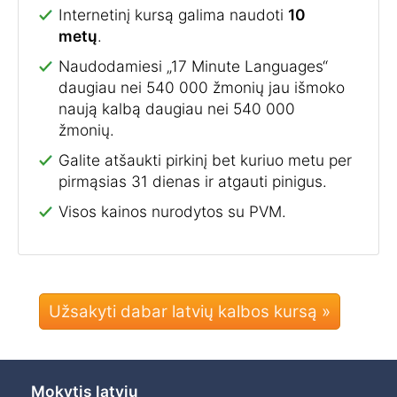
Internetinį kursą galima naudoti
10
metų
.
Naudodamiesi „17 Minute Languages“
daugiau nei 540 000 žmonių jau išmoko
naują kalbą daugiau nei 540 000
žmonių.
Galite atšaukti pirkinį bet kuriuo metu per
pirmąsias 31 dienas ir atgauti pinigus.
Visos kainos nurodytos su PVM.
Užsakyti dabar latvių kalbos kursą »
Mokytis latvių