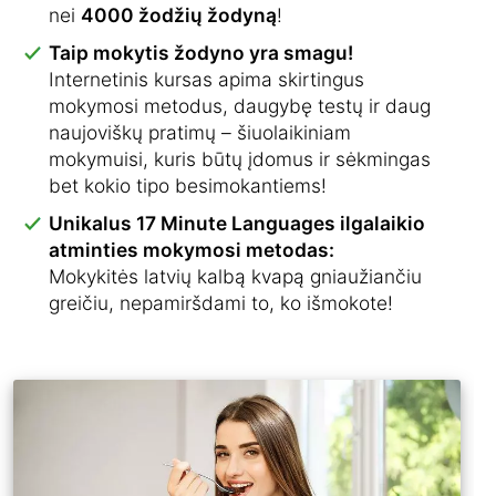
nei
4000 žodžių žodyną
!
Taip mokytis žodyno yra smagu!
Internetinis kursas apima skirtingus
mokymosi metodus, daugybę testų ir daug
naujoviškų pratimų – šiuolaikiniam
mokymuisi, kuris būtų įdomus ir sėkmingas
bet kokio tipo besimokantiems!
Unikalus 17 Minute Languages ilgalaikio
atminties mokymosi metodas:
Mokykitės latvių kalbą kvapą gniaužiančiu
greičiu, nepamiršdami to, ko išmokote!