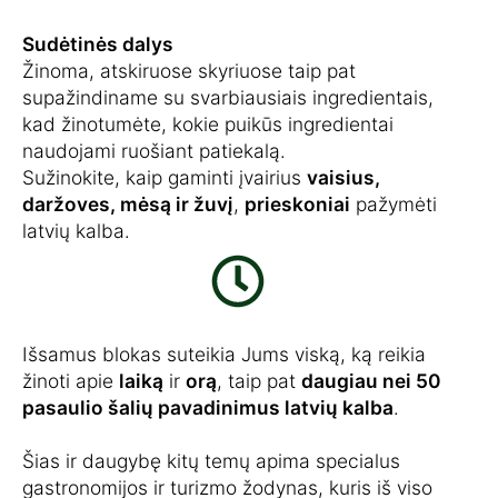
Sudėtinės dalys
Žinoma, atskiruose skyriuose taip pat
supažindiname su svarbiausiais ingredientais,
kad žinotumėte, kokie puikūs ingredientai
naudojami ruošiant patiekalą.
Sužinokite, kaip gaminti įvairius
vaisius,
daržoves, mėsą ir žuvį
,
prieskoniai
pažymėti
latvių kalba.
Išsamus blokas suteikia Jums viską, ką reikia
žinoti apie
laiką
ir
orą
, taip pat
daugiau nei 50
pasaulio šalių pavadinimus latvių kalba
.
Šias ir daugybę kitų temų apima specialus
gastronomijos ir turizmo žodynas, kuris iš viso