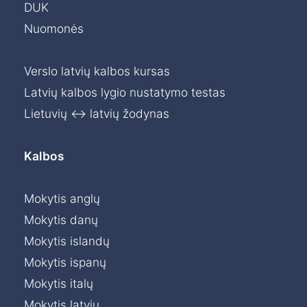
DUK
Nuomonės
Verslo latvių kalbos kursas
Latvių kalbos lygio nustatymo testas
Lietuvių ↔ latvių žodynas
Kalbos
Mokytis anglų
Mokytis danų
Mokytis islandų
Mokytis ispanų
Mokytis italų
Mokytis latvių