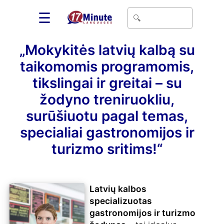
☰
„Mokykitės latvių kalbą su
taikomomis programomis,
tikslingai ir greitai – su
žodyno treniruokliu,
surūšiuotu pagal temas,
specialiai gastronomijos ir
turizmo sritims!“
Latvių kalbos
specializuotas
gastronomijos ir turizmo