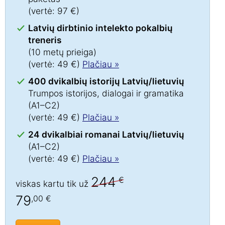
(vertė: 97 €)
Latvių dirbtinio intelekto pokalbių
treneris
(10 metų prieiga)
(vertė: 49 €)
Plačiau »
400 dvikalbių istorijų Latvių/lietuvių
Trumpos istorijos, dialogai ir gramatika
(A1–C2)
(vertė: 49 €)
Plačiau »
24 dvikalbiai romanai Latvių/lietuvių
(A1–C2)
(vertė: 49 €)
Plačiau »
244
€
viskas kartu tik už
79
,00 €