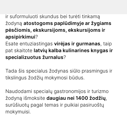
kaip
vadinami latvijoje virtuvės ingredientai ir
patiekalai
arba kaip apmokėti sąskaitas išspręsti
ir suformuluoti skundus bei turėti tinkamą
žodyną
atostogoms paplūdimyje ar žygiams
pėsčiomis, ekskursijoms, ekskursijoms ir
apsipirkimui
?
Esate entuziastingas
virėjas ir gurmanas
, taip
pat skaitote
latvių kalba kulinarines knygas ir
specializuotus žurnalus
?
Tada šis specialus žodynas siūlo prasmingus ir
tikslingus žodžių mokymosi būdus.
Naudodami specialų gastronomijos ir turizmo
žodyną išmoksite
daugiau nei 1400 žodžių
,
surūšiuotų pagal temas ir puikiai pasiruoštų
mokymuisi.