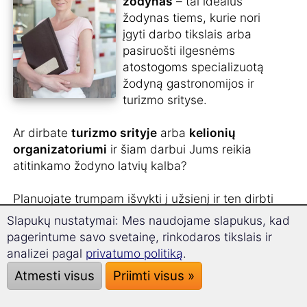
žodynas
– tai idealus
žodynas tiems, kurie nori
įgyti darbo tikslais arba
pasiruošti ilgesnėms
atostogoms specializuotą
žodyną gastronomijos ir
turizmo srityse.
Ar dirbate
turizmo srityje
arba
kelionių
organizatoriumi
ir šiam darbui Jums reikia
atitinkamo žodyno latvių kalba?
Planuojate trumpam išvykti į užsienį ir ten dirbti
aptarnavimo srityje arba virtuvėje
?
Slapukų nustatymai: Mes naudojame slapukus, kad
pagerintume savo svetainę, rinkodaros tikslais ir
O gal norėtumėte
intensyviai ruoštis kelionei
, o
analizei pagal
privatumo politiką
.
ne tik kasdien bendrauti?
Atmesti visus
Priimti visus »
Jūs norėtumėte sužinoti, kaip
užsakyti kambarį
,