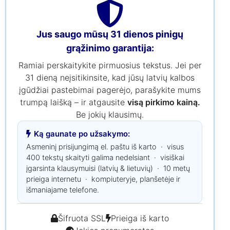
Jus saugo mūsų 31 dienos pinigų
grąžinimo garantija:
Ramiai perskaitykite pirmuosius tekstus. Jei per
31 dieną neįsitikinsite, kad jūsų latvių kalbos
įgūdžiai pastebimai pagerėjo, parašykite mums
trumpą laišką – ir atgausite
visą pirkimo kainą.
Be jokių klausimų.
Ką gaunate po užsakymo:
Asmeninį prisijungimą el. paštu iš karto · visus
400 tekstų skaityti galima nedelsiant · visiškai
įgarsinta klausymuisi (latvių & lietuvių) · 10 metų
prieiga internetu · kompiuteryje, planšetėje ir
išmaniajame telefone.
Šifruota SSL
Prieiga iš karto