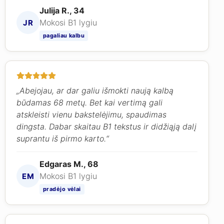
Julija R., 34
Mokosi B1 lygiu
JR
pagaliau kalbu
„Abejojau, ar dar galiu išmokti naują kalbą
būdamas 68 metų. Bet kai vertimą gali
atskleisti vienu bakstelėjimu, spaudimas
dingsta. Dabar skaitau B1 tekstus ir didžiąją dalį
suprantu iš pirmo karto.“
Edgaras M., 68
Mokosi B1 lygiu
EM
pradėjo vėlai