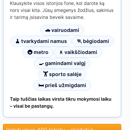
Klausykite visos istorijos fone, kol darote ką
nors visai kita. Jūsų smegenys žodžius, sakinius
ir tarimą įsisavina beveik savaime.
🚗 vairuodami
🧹 tvarkydami namus
🏃 bėgiodami
🚇 metro
🚶 vaikščiodami
🍳 gamindami valgį
🏋 sporto salėje
🛏 prieš užmigdami
Taip tuščias laikas virsta tikru mokymosi laiku
– visai be pastangų.
Įsigyti visus 400 tekstų – skaityti ir