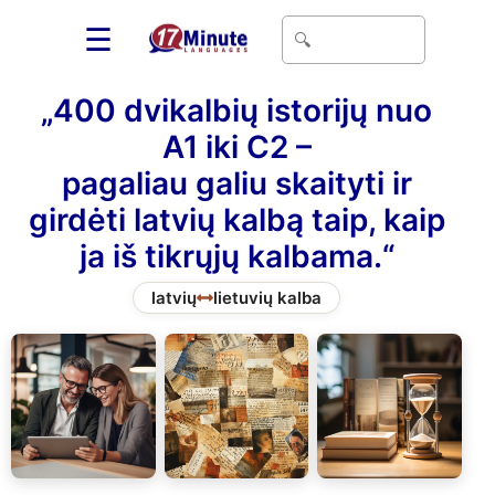
☰
„400 dvikalbių istorijų nuo
A1 iki C2 –
pagaliau galiu skaityti ir
girdėti latvių kalbą taip, kaip
ja iš tikrųjų kalbama.“
latvių
lietuvių kalba