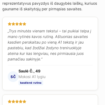
reprezentatyvus pavyzdys iš daugybės laiškų, kuriuos
gauname iš skaitytojų per pirmąsias savaites.
„Trys minutės vienam tekstui – tai puikiai telpa į
mano rytinės kavos rutiną. Aštuonias savaites
kasdien perskaitau po vieną A1 tekstą ir jau
pastebiu, kad žodžiai žodyno treniruoklyje
ateina kur kas lengviau, nes pirmiausia juos
pamačiau sakinyje.“
Saulė Č., 49
Mokosi A1 lygiu
SČ
kasdienė rutina