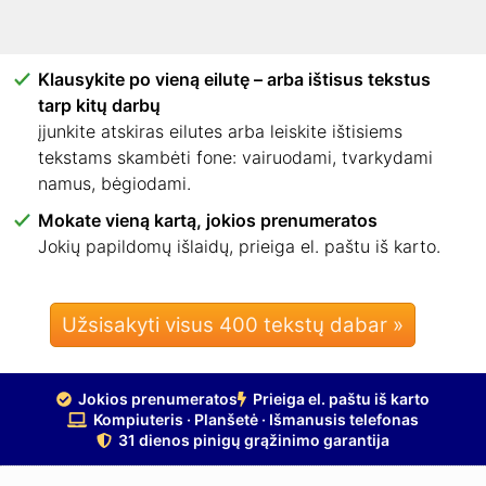
išmaniajame telefone. Jokių programėlių, jokio
diegimo.
Klausykite po vieną eilutę – arba ištisus tekstus
tarp kitų darbų
įjunkite atskiras eilutes arba leiskite ištisiems
tekstams skambėti fone: vairuodami, tvarkydami
namus, bėgiodami.
Mokate vieną kartą, jokios prenumeratos
Jokių papildomų išlaidų, prieiga el. paštu iš karto.
Užsisakyti visus 400 tekstų dabar »
Jokios prenumeratos
Prieiga el. paštu iš karto
Kompiuteris · Planšetė · Išmanusis telefonas
31 dienos pinigų grąžinimo garantija