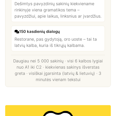
Dešimtys pavyzdinių sakinių kiekviename
rinkinyje viena gramatikos tema –
pavyzdžiui, apie laikus, linksnius ar įvardžius.
150 kasdienių dialogų
Restorane, pas gydytoją, oro uoste – tai ta
latvių kalba, kuria iš tikrųjų kalbama.
Daugiau nei 5 000 sakinių · visi 6 kalbos lygiai
nuo A1 iki C2 · kiekvienas sakinys išverstas
greta · visiškai įgarsinta (latvių & lietuvių) · 3
minutės vienam tekstui