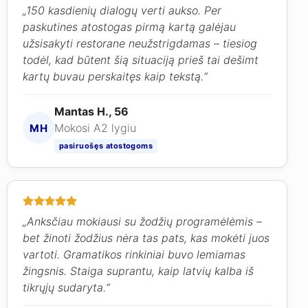
„150 kasdienių dialogų verti aukso. Per
paskutines atostogas pirmą kartą galėjau
užsisakyti restorane neužstrigdamas – tiesiog
todėl, kad būtent šią situaciją prieš tai dešimt
kartų buvau perskaitęs kaip tekstą.“
Mantas H., 56
Mokosi A2 lygiu
MH
pasiruošęs atostogoms
„Anksčiau mokiausi su žodžių programėlėmis –
bet žinoti žodžius nėra tas pats, kas mokėti juos
vartoti. Gramatikos rinkiniai buvo lemiamas
žingsnis. Staiga suprantu, kaip latvių kalba iš
tikrųjų sudaryta.“