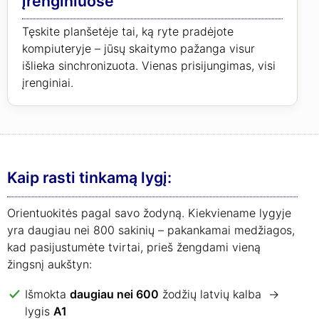
įrenginiuose
Tęskite planšetėje tai, ką ryte pradėjote
kompiuteryje – jūsų skaitymo pažanga visur
išlieka sinchronizuota. Vienas prisijungimas, visi
įrenginiai.
Kaip rasti tinkamą lygį:
Orientuokitės pagal savo žodyną. Kiekviename lygyje
yra daugiau nei 800 sakinių – pakankamai medžiagos,
kad pasijustumėte tvirtai, prieš žengdami vieną
žingsnį aukštyn:
Išmokta
daugiau nei 600
žodžių latvių kalba →
lygis
A1