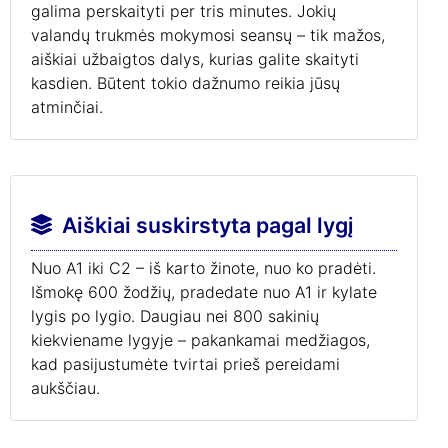
galima perskaityti per tris minutes. Jokių
valandų trukmės mokymosi seansų – tik mažos,
aiškiai užbaigtos dalys, kurias galite skaityti
kasdien. Būtent tokio dažnumo reikia jūsų
atminčiai.
Aiškiai suskirstyta pagal lygį
Nuo A1 iki C2 – iš karto žinote, nuo ko pradėti.
Išmokę 600 žodžių, pradedate nuo A1 ir kylate
lygis po lygio. Daugiau nei 800 sakinių
kiekviename lygyje – pakankamai medžiagos,
kad pasijustumėte tvirtai prieš pereidami
aukščiau.