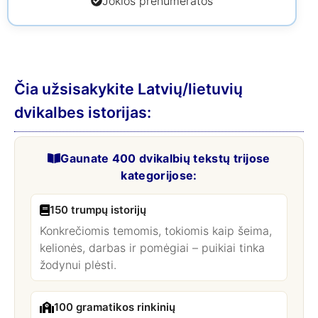
Jokios prenumeratos
Čia užsisakykite Latvių/lietuvių
dvikalbes istorijas:
Gaunate 400 dvikalbių tekstų trijose
kategorijose:
150 trumpų istorijų
Konkrečiomis temomis, tokiomis kaip šeima,
kelionės, darbas ir pomėgiai – puikiai tinka
žodynui plėsti.
100 gramatikos rinkinių