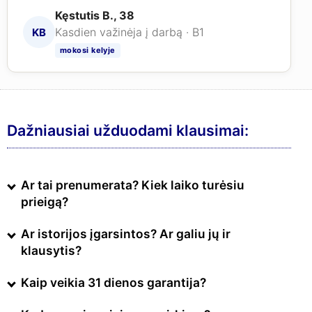
Kęstutis B., 38
Kasdien važinėja į darbą · B1
KB
mokosi kelyje
Dažniausiai užduodami klausimai:
Ar tai prenumerata? Kiek laiko turėsiu
prieigą?
Ar istorijos įgarsintos? Ar galiu jų ir
klausytis?
Kaip veikia 31 dienos garantija?