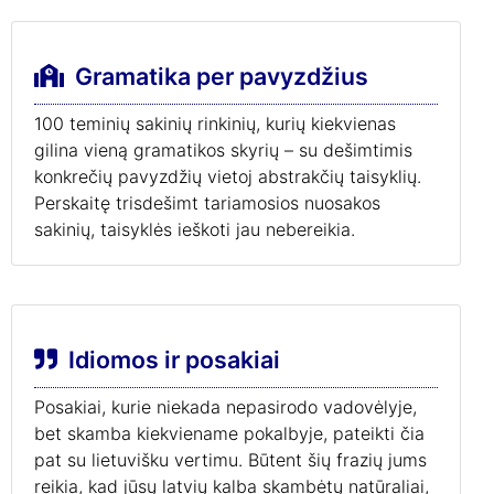
Gramatika per pavyzdžius
100 teminių sakinių rinkinių, kurių kiekvienas
gilina vieną gramatikos skyrių – su dešimtimis
konkrečių pavyzdžių vietoj abstrakčių taisyklių.
Perskaitę trisdešimt tariamosios nuosakos
sakinių, taisyklės ieškoti jau nebereikia.
Idiomos ir posakiai
Posakiai, kurie niekada nepasirodo vadovėlyje,
bet skamba kiekviename pokalbyje, pateikti čia
pat su lietuvišku vertimu. Būtent šių frazių jums
reikia, kad jūsų latvių kalba skambėtų natūraliai,