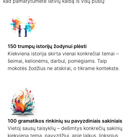
kad pamatytumėte latvių kalbą iš visų pusių:
150 trumpų istorijų žodynui plėsti
Kiekviena istorija skirta vienai konkrečiai temai –
šeimai, kelionėms, darbui, pomėgiams. Taip
mokotės žodžius ne atskirai, o tikrame kontekste.
100 gramatikos rinkinių su pavyzdiniais sakiniais
Vietoj sausų taisyklių – dešimtys konkrečių sakinių
kiekviena tema, pavyzdžiui, apie laikus, linksnius