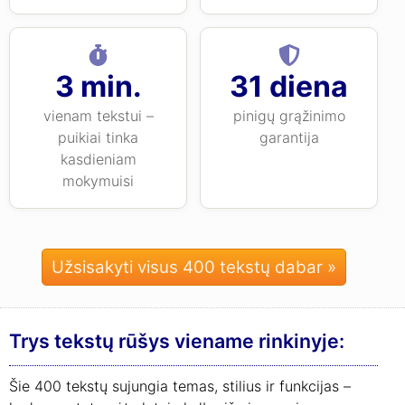
3 min.
31 diena
vienam tekstui –
pinigų grąžinimo
puikiai tinka
garantija
kasdieniam
mokymuisi
Užsisakyti visus 400 tekstų dabar »
Trys tekstų rūšys viename rinkinyje:
Šie 400 tekstų sujungia temas, stilius ir funkcijas –