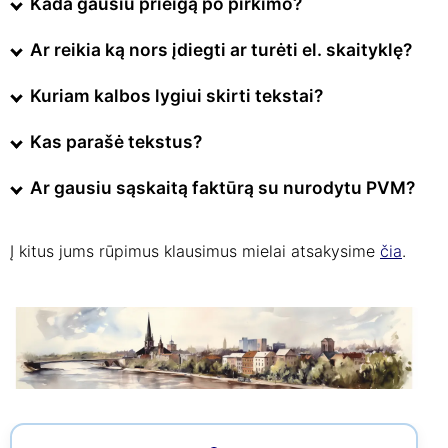
Kada gausiu prieigą po pirkimo?
Ar reikia ką nors įdiegti ar turėti el. skaityklę?
Kuriam kalbos lygiui skirti tekstai?
Kas parašė tekstus?
Ar gausiu sąskaitą faktūrą su nurodytu PVM?
Į kitus jums rūpimus klausimus mielai atsakysime
čia
.