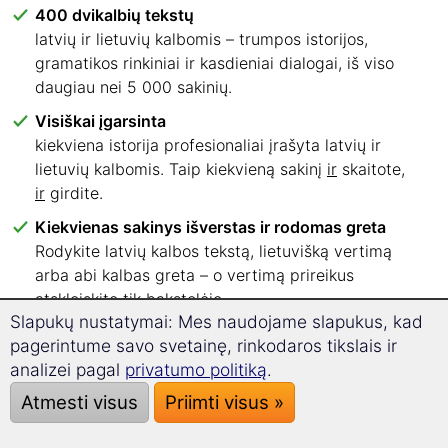
400 dvikalbių tekstų
latvių ir lietuvių kalbomis – trumpos istorijos,
gramatikos rinkiniai ir kasdieniai dialogai, iš viso
daugiau nei 5 000 sakinių.
Visiškai įgarsinta
kiekviena istorija profesionaliai įrašyta latvių ir
lietuvių kalbomis. Taip kiekvieną sakinį
ir
skaitote,
ir
girdite.
Kiekvienas sakinys išverstas ir rodomas greta
Rodykite latvių kalbos tekstą, lietuvišką vertimą
arba abi kalbas greta – o vertimą prireikus
atskleiskite tik bakstelėję.
Slapukų nustatymai: Mes naudojame slapukus, kad
Šeši kalbos lygiai, aiškiai suskirstyti
pagerintume savo svetainę, rinkodaros tikslais ir
Nuo A1 iki C2 – iš karto žinote, nuo kurių tekstų
analizei pagal
privatumo politiką
.
pradėti.
Atmesti visus
Priimti visus »
Skaitykite ten, kur jums patogu
Naršyklėje kompiuteryje, planšetėje ar