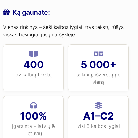
Ką gaunate:
Vienas rinkinys – šeši kalbos lygiai, trys tekstų rūšys,
viskas tiesiogiai jūsų naršyklėje:
400
5 000+
dvikalbių tekstų
sakinių, išverstų po
vieną
100%
A1–C2
įgarsinta – latvių &
visi 6 kalbos lygiai
lietuvių