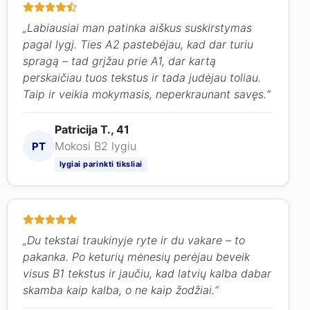
„Labiausiai man patinka aiškus suskirstymas
pagal lygį. Ties A2 pastebėjau, kad dar turiu
spragą – tad grįžau prie A1, dar kartą
perskaičiau tuos tekstus ir tada judėjau toliau.
Taip ir veikia mokymasis, neperkraunant savęs.“
Patricija T., 41
Mokosi B2 lygiu
PT
lygiai parinkti tiksliai
„Du tekstai traukinyje ryte ir du vakare – to
pakanka. Po keturių mėnesių perėjau beveik
visus B1 tekstus ir jaučiu, kad latvių kalba dabar
skamba kaip kalba, o ne kaip žodžiai.“