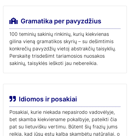
Gramatika per pavyzdžius
100 teminių sakinių rinkinių, kurių kiekvienas
gilina vieną gramatikos skyrių – su dešimtimis
konkrečių pavyzdžių vietoj abstrakčių taisyklių.
Perskaitę trisdešimt tariamosios nuosakos
sakinių, taisyklės ieškoti jau nebereikia.
Idiomos ir posakiai
Posakiai, kurie niekada nepasirodo vadovėlyje,
bet skamba kiekviename pokalbyje, pateikti čia
pat su lietuvišku vertimu. Būtent šių frazių jums
reikia, kad jūsų estų kalba skambėtų natūraliai, o