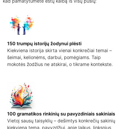
kad pamatytumėte estų kalbą iš visų pusių:
150 trumpų istorijų žodynui plėsti
Kiekviena istorija skirta vienai konkrečiai temai –
šeimai, kelionėms, darbui, pomėgiams. Taip
mokotės žodžius ne atskirai, o tikrame kontekste.
100 gramatikos rinkinių su pavyzdiniais sakiniais
Vietoj sausų taisyklių – dešimtys konkrečių sakinių
kiekviena tema, pavyzdžiui, apie laikus, linksnius