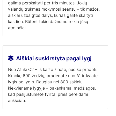
galima perskaityti per tris minutes. Jokių
valandų trukmės mokymosi seansų – tik mažos,
aiškiai užbaigtos dalys, kurias galite skaityti
kasdien. Būtent tokio dažnumo reikia jūsų
atminčiai.
Aiškiai suskirstyta pagal lygį
Nuo A1 iki C2 – iš karto žinote, nuo ko pradėti.
Išmokę 600 žodžių, pradedate nuo A1 ir kylate
lygis po lygio. Daugiau nei 800 sakinių
kiekviename lygyje – pakankamai medžiagos,
kad pasijustumėte tvirtai prieš pereidami
aukščiau.