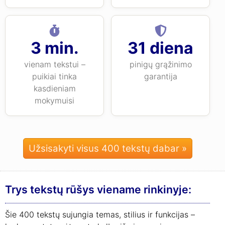
3 min.
31 diena
vienam tekstui –
pinigų grąžinimo
puikiai tinka
garantija
kasdieniam
mokymuisi
Užsisakyti visus 400 tekstų dabar »
Trys tekstų rūšys viename rinkinyje:
Šie 400 tekstų sujungia temas, stilius ir funkcijas –