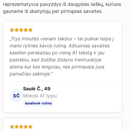
reprezentatyvus pavyzdys iš daugybės laiškų, kuriuos
gauname iš skaitytojų per pirmąsias savaites.
„Trys minutės vienam tekstui – tai puikiai telpa į
mano rytinės kavos rutiną. Aštuonias savaites
kasdien perskaitau po vieną A1 tekstą ir jau
pastebiu, kad žodžiai žodyno treniruoklyje
ateina kur kas lengviau, nes pirmiausia juos
pamačiau sakinyje.“
Saulė Č., 49
Mokosi A1 lygiu
SČ
kasdienė rutina