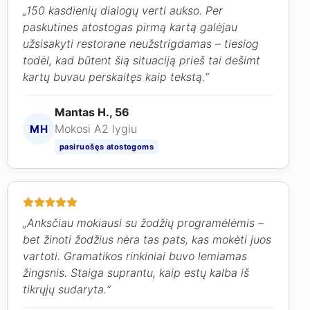
„150 kasdienių dialogų verti aukso. Per
paskutines atostogas pirmą kartą galėjau
užsisakyti restorane neužstrigdamas – tiesiog
todėl, kad būtent šią situaciją prieš tai dešimt
kartų buvau perskaitęs kaip tekstą.“
Mantas H., 56
Mokosi A2 lygiu
MH
pasiruošęs atostogoms
„Anksčiau mokiausi su žodžių programėlėmis –
bet žinoti žodžius nėra tas pats, kas mokėti juos
vartoti. Gramatikos rinkiniai buvo lemiamas
žingsnis. Staiga suprantu, kaip estų kalba iš
tikrųjų sudaryta.“