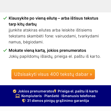
išmaniajame telefone. Jokių programėlių, jokio
diegimo.
Klausykite po vieną eilutę – arba ištisus tekstus
tarp kitų darbų
įjunkite atskiras eilutes arba leiskite ištisiems
tekstams skambėti fone: vairuodami, tvarkydami
namus, bėgiodami.
Mokate vieną kartą, jokios prenumeratos
Jokių papildomų išlaidų, prieiga el. paštu iš karto.
Užsisakyti visus 400 tekstų dabar »
Jokios prenumeratos
Prieiga el. paštu iš karto
Kompiuteris · Planšetė · Išmanusis telefonas
31 dienos pinigų grąžinimo garantija