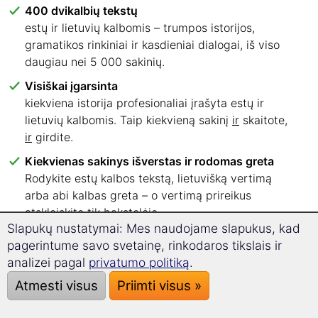
400 dvikalbių tekstų
estų ir lietuvių kalbomis – trumpos istorijos,
gramatikos rinkiniai ir kasdieniai dialogai, iš viso
daugiau nei 5 000 sakinių.
Visiškai įgarsinta
kiekviena istorija profesionaliai įrašyta estų ir
lietuvių kalbomis. Taip kiekvieną sakinį
ir
skaitote,
ir
girdite.
Kiekvienas sakinys išverstas ir rodomas greta
Rodykite estų kalbos tekstą, lietuvišką vertimą
arba abi kalbas greta – o vertimą prireikus
atskleiskite tik bakstelėję.
Slapukų nustatymai: Mes naudojame slapukus, kad
Šeši kalbos lygiai, aiškiai suskirstyti
pagerintume savo svetainę, rinkodaros tikslais ir
Nuo A1 iki C2 – iš karto žinote, nuo kurių tekstų
analizei pagal
privatumo politiką
.
pradėti.
Atmesti visus
Priimti visus »
Skaitykite ten, kur jums patogu
Naršyklėje kompiuteryje, planšetėje ar