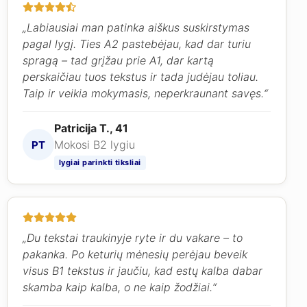
„Labiausiai man patinka aiškus suskirstymas
pagal lygį. Ties A2 pastebėjau, kad dar turiu
spragą – tad grįžau prie A1, dar kartą
perskaičiau tuos tekstus ir tada judėjau toliau.
Taip ir veikia mokymasis, neperkraunant savęs.“
Patricija T., 41
Mokosi B2 lygiu
PT
lygiai parinkti tiksliai
„Du tekstai traukinyje ryte ir du vakare – to
pakanka. Po keturių mėnesių perėjau beveik
visus B1 tekstus ir jaučiu, kad estų kalba dabar
skamba kaip kalba, o ne kaip žodžiai.“