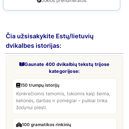
Jokios prenumeratos
Čia užsisakykite Estų/lietuvių
dvikalbes istorijas:
Gaunate 400 dvikalbių tekstų trijose
kategorijose:
150 trumpų istorijų
Konkrečiomis temomis, tokiomis kaip šeima,
kelionės, darbas ir pomėgiai – puikiai tinka
žodynui plėsti.
100 gramatikos rinkinių