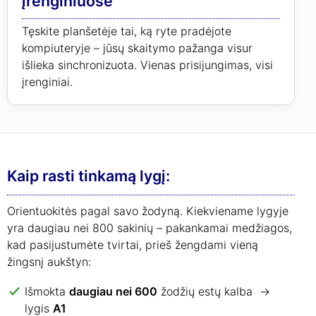
įrenginiuose
Tęskite planšetėje tai, ką ryte pradėjote
kompiuteryje – jūsų skaitymo pažanga visur
išlieka sinchronizuota. Vienas prisijungimas, visi
įrenginiai.
Kaip rasti tinkamą lygį:
Orientuokitės pagal savo žodyną. Kiekviename lygyje
yra daugiau nei 800 sakinių – pakankamai medžiagos,
kad pasijustumėte tvirtai, prieš žengdami vieną
žingsnį aukštyn:
Išmokta
daugiau nei 600
žodžių estų kalba →
lygis
A1