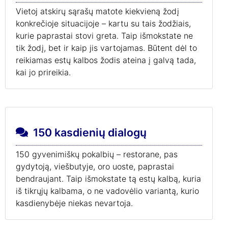
Vietoj atskirų sąrašų matote kiekvieną žodį
konkrečioje situacijoje – kartu su tais žodžiais,
kurie paprastai stovi greta. Taip išmokstate ne
tik žodį, bet ir kaip jis vartojamas. Būtent dėl to
reikiamas estų kalbos žodis ateina į galvą tada,
kai jo prireikia.
150 kasdienių dialogų
150 gyvenimiškų pokalbių – restorane, pas
gydytoją, viešbutyje, oro uoste, paprastai
bendraujant. Taip išmokstate tą estų kalbą, kuria
iš tikrųjų kalbama, o ne vadovėlio variantą, kurio
kasdienybėje niekas nevartoja.