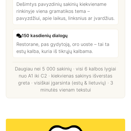
Dešimtys pavyzdinių sakinių kiekviename
rinkinyje viena gramatikos tema –
pavyzdžiui, apie laikus, linksnius ar įvardžius.
150 kasdienių dialogų
Restorane, pas gydytoją, oro uoste – tai ta
estų kalba, kuria iš tikrųjų kalbama.
Daugiau nei 5 000 sakinių · visi 6 kalbos lygiai
nuo A1 iki C2 · kiekvienas sakinys išverstas
greta · visiškai įgarsinta (estų & lietuvių) · 3
minutės vienam tekstui