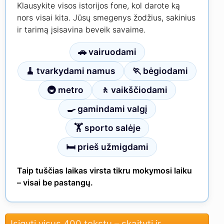
Klausykite visos istorijos fone, kol darote ką
nors visai kita. Jūsų smegenys žodžius, sakinius
ir tarimą įsisavina beveik savaime.
🚗 vairuodami
🧹 tvarkydami namus
🏃 bėgiodami
🚇 metro
🚶 vaikščiodami
🍳 gamindami valgį
🏋 sporto salėje
🛏 prieš užmigdami
Taip tuščias laikas virsta tikru mokymosi laiku
– visai be pastangų.
Įsigyti visus 400 tekstų – skaityti ir