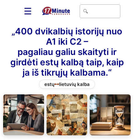
☰
„400 dvikalbių istorijų nuo
A1 iki C2 –
pagaliau galiu skaityti ir
girdėti estų kalbą taip, kaip
ja iš tikrųjų kalbama.“
estų
lietuvių kalba