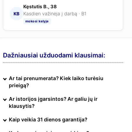
Kęstutis B., 38
Kasdien važinėja į darbą · B1
KB
mokosi kelyje
Dažniausiai užduodami klausimai:
Ar tai prenumerata? Kiek laiko turėsiu
prieigą?
Ar istorijos įgarsintos? Ar galiu jų ir
klausytis?
Kaip veikia 31 dienos garantija?