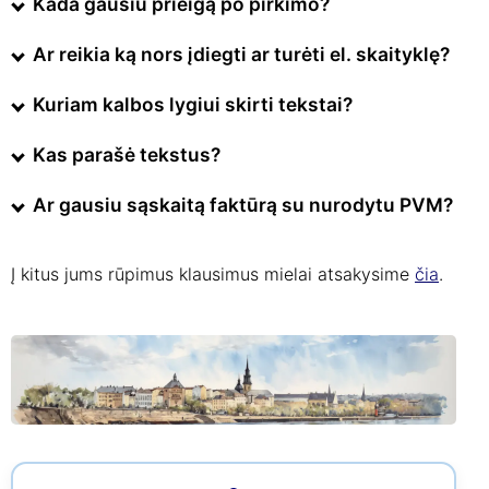
Kada gausiu prieigą po pirkimo?
Ar reikia ką nors įdiegti ar turėti el. skaityklę?
Kuriam kalbos lygiui skirti tekstai?
Kas parašė tekstus?
Ar gausiu sąskaitą faktūrą su nurodytu PVM?
Į kitus jums rūpimus klausimus mielai atsakysime
čia
.