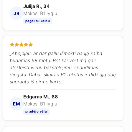
Julija R., 34
Mokosi B1 lygiu
JR
pagaliau kalbu
„Abejojau, ar dar galiu išmokti naują kalbą
būdamas 68 metų. Bet kai vertimą gali
atskleisti vienu bakstelėjimu, spaudimas
dingsta. Dabar skaitau B1 tekstus ir didžiąją dalį
suprantu iš pirmo karto.“
Edgaras M., 68
Mokosi B1 lygiu
EM
pradėjo vėlai