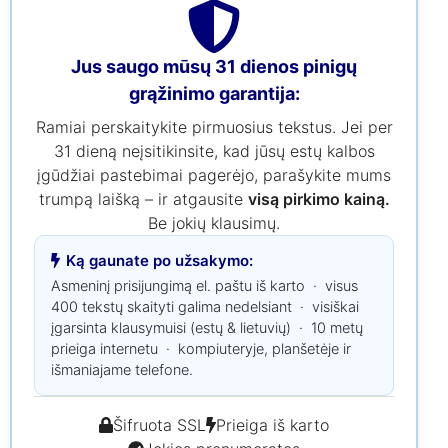
Jus saugo mūsų 31 dienos pinigų
grąžinimo garantija:
Ramiai perskaitykite pirmuosius tekstus. Jei per
31 dieną neįsitikinsite, kad jūsų estų kalbos
įgūdžiai pastebimai pagerėjo, parašykite mums
trumpą laišką – ir atgausite
visą pirkimo kainą.
Be jokių klausimų.
Ką gaunate po užsakymo:
Asmeninį prisijungimą el. paštu iš karto · visus
400 tekstų skaityti galima nedelsiant · visiškai
įgarsinta klausymuisi (estų & lietuvių) · 10 metų
prieiga internetu · kompiuteryje, planšetėje ir
išmaniajame telefone.
Šifruota SSL
Prieiga iš karto