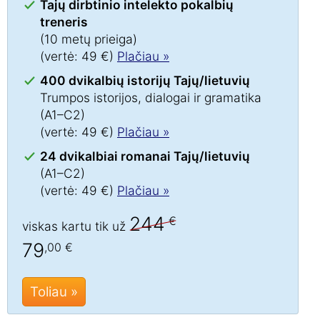
Tajų dirbtinio intelekto pokalbių
treneris
(10 metų prieiga)
(vertė: 49 €)
Plačiau »
400 dvikalbių istorijų Tajų/lietuvių
Trumpos istorijos, dialogai ir gramatika
(A1–C2)
(vertė: 49 €)
Plačiau »
24 dvikalbiai romanai Tajų/lietuvių
(A1–C2)
(vertė: 49 €)
Plačiau »
244
€
viskas kartu tik už
79
,00 €
Toliau »