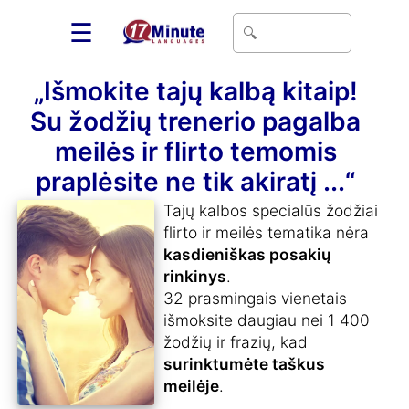
☰
„Išmokite tajų kalbą kitaip!
Su žodžių trenerio pagalba
meilės ir flirto temomis
praplėsite ne tik akiratį ...“
Tajų kalbos specialūs žodžiai
flirto ir meilės tematika nėra
kasdieniškas posakių
rinkinys
.
32 prasmingais vienetais
išmoksite daugiau nei 1 400
žodžių ir frazių, kad
surinktumėte taškus
meilėje
.