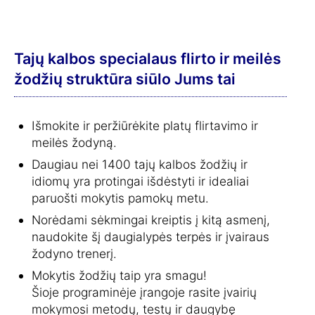
Tajų kalbos specialaus flirto ir meilės
žodžių struktūra siūlo Jums tai
Išmokite ir peržiūrėkite platų flirtavimo ir
meilės žodyną.
Daugiau nei 1400 tajų kalbos žodžių ir
idiomų yra protingai išdėstyti ir idealiai
paruošti mokytis pamokų metu.
Norėdami sėkmingai kreiptis į kitą asmenį,
naudokite šį daugialypės terpės ir įvairaus
žodyno trenerį.
Mokytis žodžių taip yra smagu!
Šioje programinėje įrangoje rasite įvairių
mokymosi metodų, testų ir daugybę