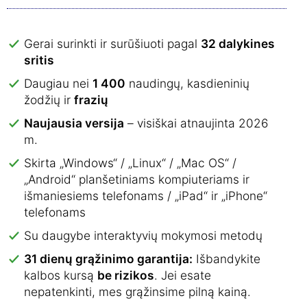
Gerai surinkti ir surūšiuoti pagal
32 dalykines
sritis
Daugiau nei
1 400
naudingų, kasdieninių
žodžių ir
frazių
Naujausia versija
– visiškai atnaujinta 2026
m.
Skirta „Windows“ / „Linux“ / „Mac OS“ /
„Android“ planšetiniams kompiuteriams ir
išmaniesiems telefonams / „iPad“ ir „iPhone“
telefonams
Su daugybe interaktyvių mokymosi metodų
31 dienų grąžinimo garantija:
Išbandykite
kalbos kursą
be rizikos
. Jei esate
nepatenkinti, mes grąžinsime pilną kainą.