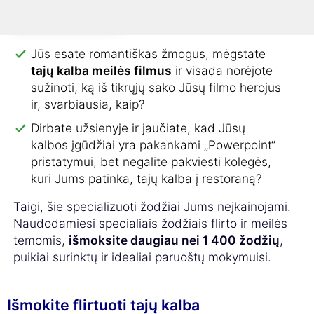
Esate vienišas/vieniša ir
ieškote meilės tailande
?
Jūs esate romantiškas žmogus, mėgstate
tajų kalba meilės filmus
ir visada norėjote
sužinoti, ką iš tikrųjų sako Jūsų filmo herojus
ir, svarbiausia, kaip?
Dirbate užsienyje ir jaučiate, kad Jūsų
kalbos įgūdžiai yra pakankami „Powerpoint“
pristatymui, bet negalite pakviesti kolegės,
kuri Jums patinka, tajų kalba į restoraną?
Taigi, šie specializuoti žodžiai Jums neįkainojami.
Naudodamiesi specialiais žodžiais flirto ir meilės
temomis,
išmoksite daugiau nei 1 400 žodžių
,
puikiai surinktų ir idealiai paruoštų mokymuisi.
Išmokite flirtuoti tajų kalba