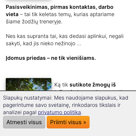
Pasisveikinimas, pirmas kontaktas, darbo
vieta
– tai tik keletas temų, kurias aptariame
šiame žodžių treneryje.
Nes kas supranta tai, kas dedasi aplinkui, negali
sakyti, kad jis nieko nežinojo ...
Įdomus priedas – ne tik vienišiams.
Ką tik
sutikote žmogų iš
tailando
ir nenorite prarasti
Slapukų nustatymai: Mes naudojame slapukus, kad
su juo kontakto?
pagerintume savo svetainę, rinkodaros tikslais ir
Pilve turite drugelius, bet
analizei pagal
privatumo politiką
.
nežinote, kaip jam ar jai tai
Atmesti visus
Priimti visus »
pasakyti, kai
kalbate
telefonu
?