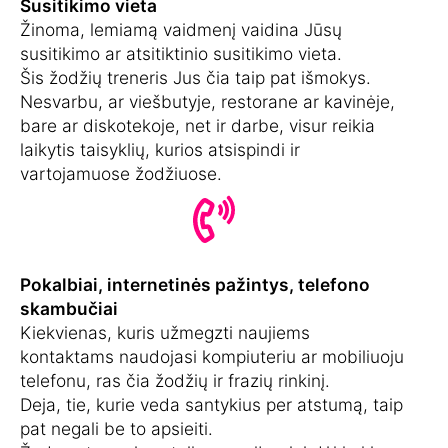
Susitikimo vieta
Žinoma, lemiamą vaidmenį vaidina Jūsų
susitikimo ar atsitiktinio susitikimo vieta.
Šis žodžių treneris Jus čia taip pat išmokys.
Nesvarbu, ar viešbutyje, restorane ar kavinėje,
bare ar diskotekoje, net ir darbe, visur reikia
laikytis taisyklių, kurios atsispindi ir
vartojamuose žodžiuose.
Pokalbiai, internetinės pažintys, telefono
skambučiai
Kiekvienas, kuris užmegzti naujiems
kontaktams naudojasi kompiuteriu ar mobiliuoju
telefonu, ras čia žodžių ir frazių rinkinį.
Deja, tie, kurie veda santykius per atstumą, taip
pat negali be to apsieiti.