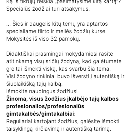
Ką iš tikrųjų reiškia „pasimatysime kitą kartą“?
Specialūs žodžiai turi atsakymus.
... Šios ir daugelis kitų temų yra aptartos
specialiame flirto ir meilės žodžių kurse.
Mokysitės iš viso 32 pamokų.
Didaktiškai prasmingai mokydamiesi rasite
atitinkamą visų sričių žodyną, kad galėtumėte
greitai išmokti viską, kas svarbu šia tema.
Visi žodyno rinkiniai buvo išversti į autentišką ir
šiuolaikišką tajų kalbą.
Išmokite naudingus žodžius!
Žinoma, visus žodžius įkalbėjo tajų kalbos
profesionalios/profesionalūs
gimtakalbės/gimtakalbiai:
Reguliariai kartojant žodžius, galėsite išmokti
taisyklingą kirčiavimą ir autentišką tarimą.