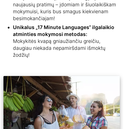
naujausių pratimų – įdomiam ir šiuolaikiškam
mokymuisi, kuris bus smagus kiekvienam
besimokančiajam!
Unikalus „17 Minute Languages“ ilgalaikio
atminties mokymosi metodas:
Mokykitės kvapą gniaužiančiu greičiu,
daugiau niekada nepamiršdami išmoktų
žodžių!