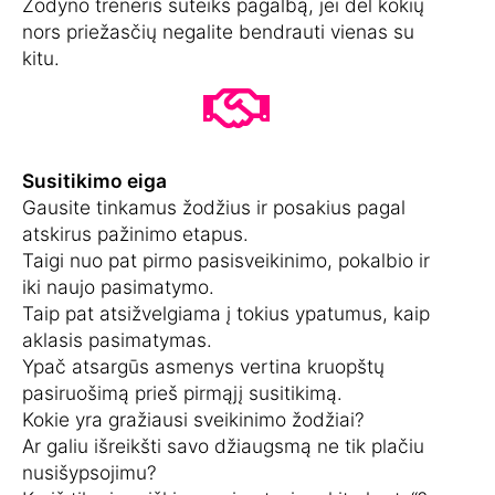
Žodyno treneris suteiks pagalbą, jei dėl kokių
nors priežasčių negalite bendrauti vienas su
kitu.
Susitikimo eiga
Gausite tinkamus žodžius ir posakius pagal
atskirus pažinimo etapus.
Taigi nuo pat pirmo pasisveikinimo, pokalbio ir
iki naujo pasimatymo.
Taip pat atsižvelgiama į tokius ypatumus, kaip
aklasis pasimatymas.
Ypač atsargūs asmenys vertina kruopštų
pasiruošimą prieš pirmąjį susitikimą.
Kokie yra gražiausi sveikinimo žodžiai?
Ar galiu išreikšti savo džiaugsmą ne tik plačiu
nusišypsojimu?