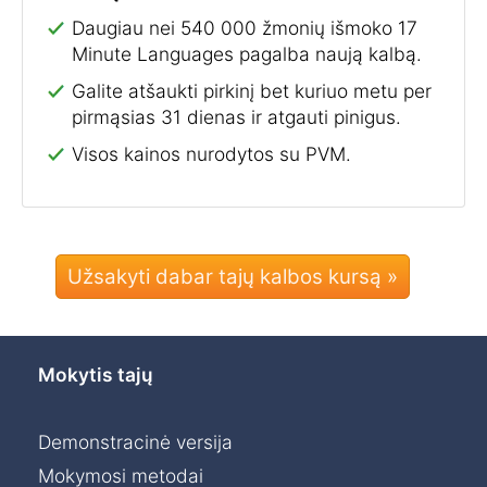
Daugiau nei 540 000 žmonių išmoko 17
Minute Languages pagalba naują kalbą.
Galite atšaukti pirkinį bet kuriuo metu per
pirmąsias 31 dienas ir atgauti pinigus.
Visos kainos nurodytos su PVM.
Užsakyti dabar tajų kalbos kursą »
Mokytis tajų
Demonstracinė versija
Mokymosi metodai