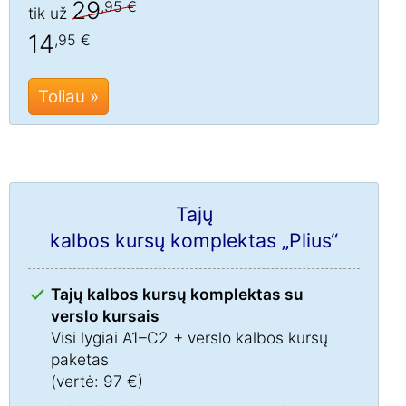
29
,95 €
tik už
14
,95 €
Toliau »
Tajų
kalbos kursų komplektas „Plius“
Tajų kalbos kursų komplektas su
verslo kursais
Visi lygiai A1–C2 + verslo kalbos kursų
paketas
(vertė: 97 €)