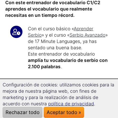
Con este entrenador de vocabulario C1/C2
aprendes el vocabulario que realmente
necesitas en un tiempo récord.
Con el curso básico «
Aprender
Serbio
» y el curso «
Serbio Avanzado
»
de 17 Minute Languages, ya has
sentado una buena base.
Este entrenador de vocabulario
amplía tu vocabulario de serbio con
2.100 palabras
.
Con solo
17 minutos de estudio
al
Configuración de cookies: utilizamos cookies para la
día, aprendes de forma eficiente y
mejora de nuestra página web, con fines de
con marcado objetivo.
marketing y para la realización de análisis de
Tras aproximadamente
40 horas de
acuerdo con nuestra
política de privacidad
.
aprendizaje
, alcanzas los
niveles C1
Rechazar todo
Aceptar todo »
y C2
del Marco Europeo de