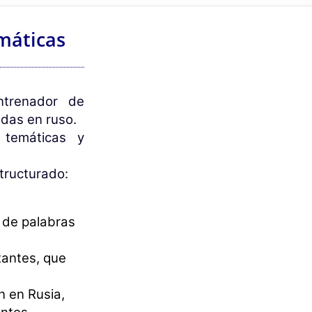
máticas
ntrenador de
das en ruso.
 temáticas y
structurado:
a de palabras
tantes, que
n en Rusia,