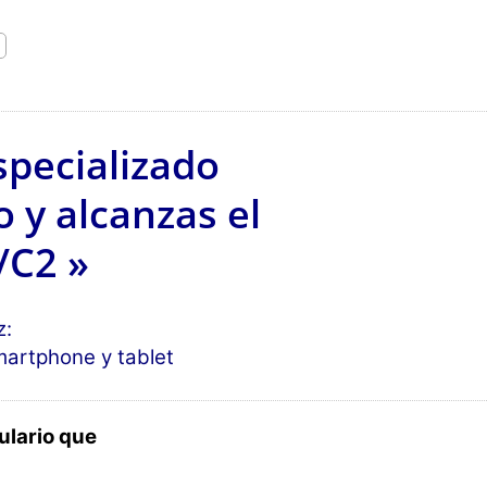
specializado
 y alcanzas el
/C2 »
z:
martphone y tablet
ulario que