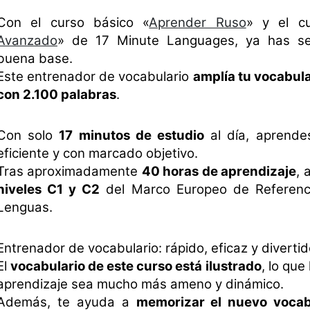
Con el curso básico «
Aprender Ruso
» y el c
Avanzado
» de 17 Minute Languages, ya has s
buena base.
Este entrenador de vocabulario
amplía tu vocabula
con 2.100 palabras
.
Con solo
17 minutos de estudio
al día, aprende
eficiente y con marcado objetivo.
Tras aproximadamente
40 horas de aprendizaje
, 
niveles C1 y C2
del Marco Europeo de Referenci
Lenguas.
Entrenador de vocabulario: rápido, eficaz y divertid
El
vocabulario de este curso está ilustrado
, lo que
aprendizaje sea mucho más ameno y dinámico.
Además, te ayuda a
memorizar el nuevo vocab