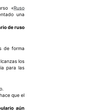
urso «
Ruso
entado una
rio de ruso
s de forma
alcanzas los
a para las
o.
 hace que el
ulario aún