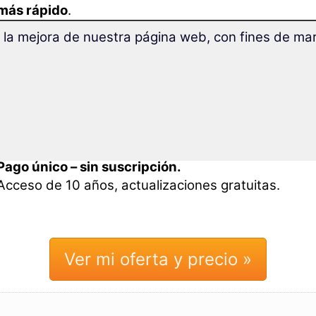
más rápido
.
 la mejora de nuestra página web, con fines de mark
En este curso encontrarás
los mejores métodos p
rápidamente tu vocabulario de ruso
:
Numerosos
ejercicios interactivos
y
variados 
aprendizaje
te ayudan a retener el vocabulario en
a largo plazo.
Pago único – sin suscripción.
Acceso de 10 años, actualizaciones gratuitas.
Ver mi oferta y precio »