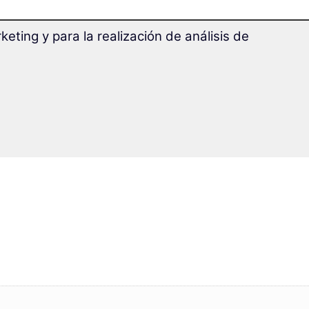
eting y para la realización de análisis de
ara ampliar
métodos de
 tu memoria