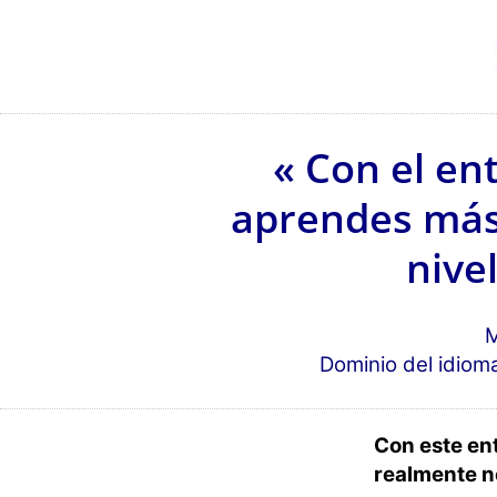
« Con el en
aprendes más 
nive
M
Dominio del idiom
Con este en
realmente n