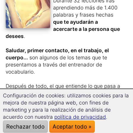
Durante 32 lecciones irás
aprendiendo más de 1.400
palabras y frases hechas
que te ayudarán a
acercarte a la persona que
desees
.
Saludar, primer contacto, en el trabajo, el
cuerpo...
son algunos de los temas que te
presentamos a través del entrenador de
vocabulario.
Después de todo, el que entiende lo que pasa a
su alrededor no puede decir luego que algo le
Configuración de cookies: utilizamos cookies para la
pilla desprevenido...
mejora de nuestra página web, con fines de
marketing y para la realización de análisis de
Un magnífico complemento para tu
acuerdo con nuestra
política de privacidad
.
aprendizaje – no sólo para solteros.
Rechazar todo
Aceptar todo »