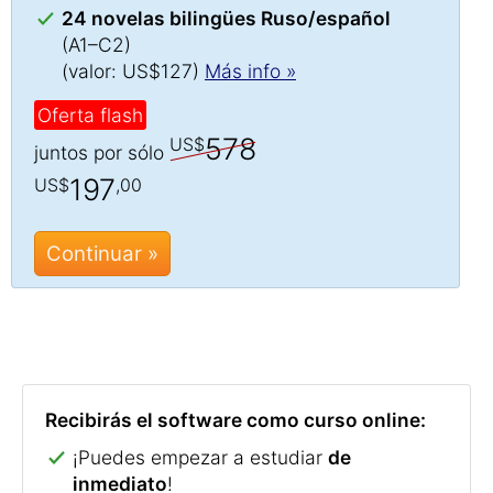
24 novelas bilingües Ruso/español
(A1–C2)
(valor: US$127)
Más info »
Oferta flash
578
US$
juntos por sólo
197
US$
,00
Continuar »
Recibirás el software como curso online:
¡Puedes empezar a estudiar
de
inmediato
!