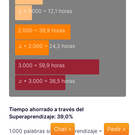
♫ + 1.000 = 12,1 horas
2.000 = 39,9 horas
♫ + 2.000 = 24,3 horas
3.000 = 59,9 horas
♫ + 3.000 = 36,5 horas
Tiempo ahorrado a través del
Superaprendizaje: 39,0%
Chat »
1.000 palabras sin Superaprendizaje = 19,9