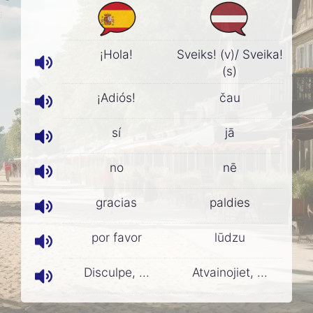
¡Hola!
Sveiks! (v)/ Sveika!
(s)
¡Adiós!
čau
sí
jā
no
nē
gracias
paldies
por favor
lūdzu
Disculpe, ...
Atvainojiet, ...