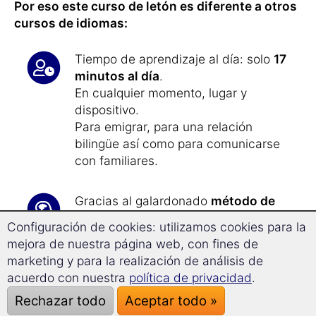
Por eso este curso de letón es diferente a otros
cursos de idiomas:
Tiempo de aprendizaje al día: solo
17
minutos al día
.
En cualquier momento, lugar y
dispositivo.
Para emigrar, para una relación
bilingüe así como para comunicarse
con familiares.
Gracias al galardonado
método de
aprendizaje de Memoria a Largo
Configuración de cookies: utilizamos cookies para la
Plazo nunca olvidarás el letón
.
mejora de nuestra página web, con fines de
marketing y para la realización de análisis de
Gracias a la
tecnología de
acuerdo con nuestra
política de privacidad
.
Superaprendizaje
podrás avanzar
Rechazar todo
Aceptar todo »
con facilidad un
39,0% más rápido
y