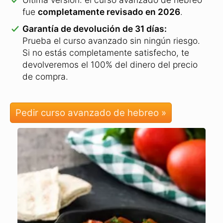
Android-
Smartphone
,
iPad
y
tabletas
Android.
Software multimedia + entrenador de audio.
Última versión: el curso avanzado de hebreo
fue
completamente revisado en 2026
.
Garantía de devolución de 31 días:
Prueba el curso avanzado sin ningún riesgo.
Si no estás completamente satisfecho, te
devolveremos el 100% del dinero del precio
de compra.
Pedir curso avanzado de hebreo »