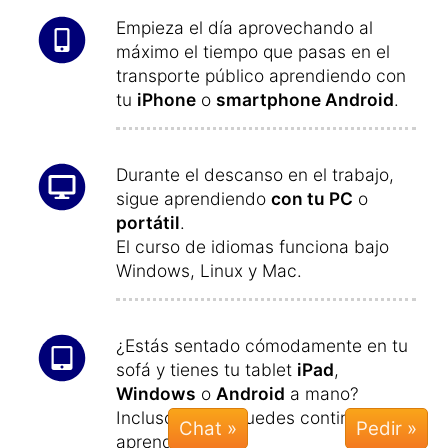
Linux o Mac OS.
Después de cambiar el dispositivo,
continúas aprendiendo exactamente dónde
lo dejaste la vez anterior.
Empieza el día aprovechando al
máximo el tiempo que pasas en el
transporte público aprendiendo con
tu
iPhone
o
smartphone Android
.
Durante el descanso en el trabajo,
sigue aprendiendo
con tu PC
o
portátil
.
El curso de idiomas funciona bajo
Windows, Linux y Mac.
Chat »