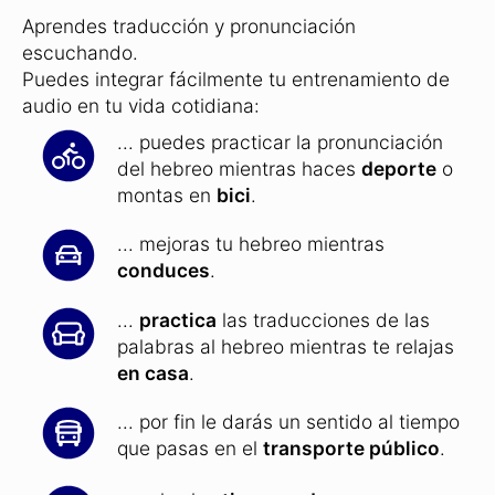
de Superlearning
.
Con esta ayuda, llegarás a un enfoque más
profundo del aprendizaje y progresarás
mucho más rápido.
Aprendes traducción y pronunciación
escuchando.
Puedes integrar fácilmente tu entrenamiento de
audio en tu vida cotidiana:
... puedes practicar la pronunciación
del hebreo mientras haces
deporte
o
montas en
bici
.
... mejoras tu hebreo mientras
conduces
.
...
practica
las traducciones de las
palabras al hebreo mientras te relajas