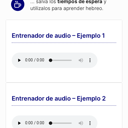
en casa
.
... por fin le darás un sentido al tiempo
que pasas en el
transporte público
.
... salva los
tiempos de espera
y
utilizalos para aprender hebreo.
Entrenador de audio – Ejemplo 1