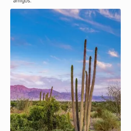
En la
Comunidad de Aprendizaje de 17
Minute Languages
puedes
contactar con
otros estudiantes de hebreo
y hacer nuevos
amigos.