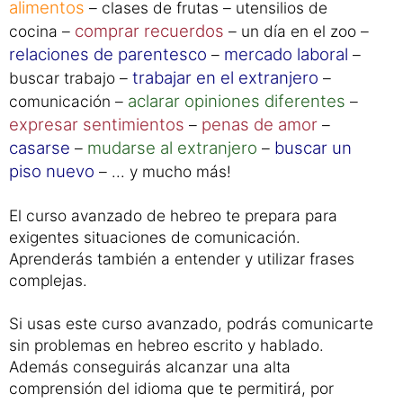
tiempo libre, ocio
una
aficiones (hobbys) –
–
noche en un bar
organizar excursiones
–
–
concertar una cita
animales –
– entender
escribir cartas
comprar
instrucciones de uso –
–
alimentos
– clases de frutas – utensilios de
comprar recuerdos
cocina –
– un día en el zoo –
relaciones de parentesco
mercado laboral
–
–
trabajar en el extranjero
buscar trabajo –
–
aclarar opiniones diferentes
comunicación –
–
expresar sentimientos
penas de amor
–
–
casarse
mudarse al extranjero
buscar un
–
–
piso nuevo
– ... y mucho más!
El curso avanzado de hebreo te prepara para
exigentes situaciones de comunicación.
Aprenderás también a entender y utilizar frases
complejas.