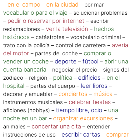
Con el curso avanzado de hebreo aprenderás
leer el
palabras para los siguientes temas:
periódico
– seguridad – calcular –
enfermedades
heridas
–
– arreglar una discusión
en el campo
en la ciudad
–
–
– por mar –
vocabulario para el viaje
– solucionar problemas
pedir o reservar por internet
–
– escribir
ver la televisión
hechos
reclamaciones –
–
históricos
– catástrofes – vocabulario criminal –
avería
trato con la policía – control de carretera –
del motor
comprar o
– partes del coche –
vender un coche
deporte
fútbol
abrir una
–
–
–
cuenta bancaria
– negociar el precio – signos del
política
edificios
en el
zodiaco – religión –
–
–
hospital
leer libros
– partes del cuerpo –
–
conciertos
música
decorar y amueblar –
–
–
celebrar fiestas
instrumentos musicales –
–