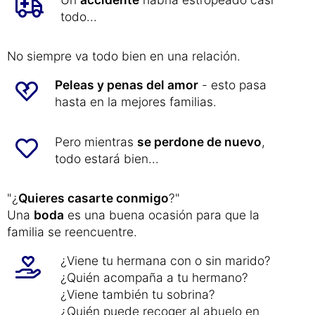
Con la bicicleta se pueden hacer allí
excursiones muy bonitas.
Un
accidente
habría estropeado casi
todo...
No siempre va todo bien en una relación.
Peleas y penas del amor
- esto pasa
hasta en la mejores familias.
Pero mientras
se perdone de nuevo
,
todo estará bien...
"¿
Quieres casarte conmigo
?"
Una
boda
es una buena ocasión para que la
familia se reencuentre.