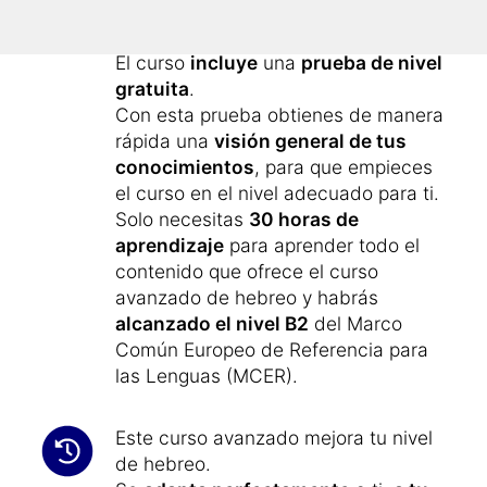
más de 1.800 nuevos términos
.
Con este curso avanzado amplías los
conocimientos de hebreo que
adquiriste con el curso básico:
«
aprender hebreo
»
El curso
incluye
una
prueba de nivel
gratuita
.
Con esta prueba obtienes de manera
rápida una
visión general de tus
conocimientos
, para que empieces
el curso en el nivel adecuado para ti.
Solo necesitas
30 horas de
aprendizaje
para aprender todo el
contenido que ofrece el curso
avanzado de hebreo y habrás
alcanzado el nivel B2
del Marco
Común Europeo de Referencia para