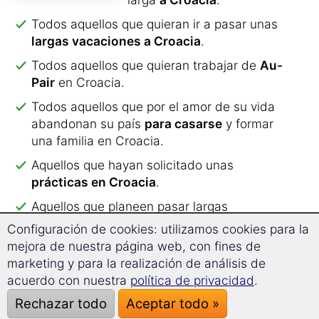
Todos aquellos que quieran ir a pasar unas
largas vacaciones a Croacia
.
Todos aquellos que quieran trabajar de
Au-
Pair
en Croacia.
Todos aquellos que por el amor de su vida
abandonan su país
para casarse
y formar
una familia en Croacia.
Aquellos que hayan solicitado unas
prácticas en Croacia
.
Aquellos que planeen pasar largas
temporadas
en Croacia durante su
Configuración de cookies: utilizamos cookies para la
jubilación
.
mejora de nuestra página web, con fines de
marketing y para la realización de análisis de
Todos los
estudiantes
que quieran
acuerdo con nuestra
política de privacidad
.
prepararse para hacer
un semestre en el
extranjero
.
Rechazar todo
Aceptar todo »