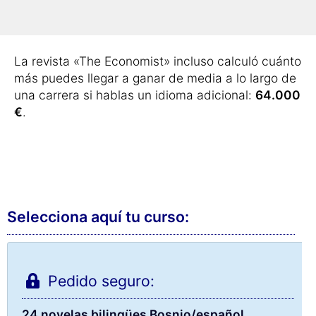
pudieran hablar un nuevo idioma.
El importe de media fue de
2.381 euros
.
La revista «The Economist» incluso calculó cuánto
más puedes llegar a ganar de media a lo largo de
una carrera si hablas un idioma adicional:
64.000
€
.
Selecciona aquí tu curso:
Pedido seguro:
24 novelas bilingües Bosnio/español