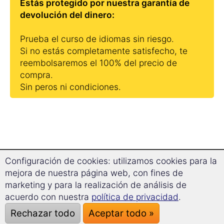
Estás protegido por nuestra garantía de
devolución del dinero:
Prueba el curso de idiomas sin riesgo.
Si no estás completamente satisfecho, te
reembolsaremos el 100% del precio de
compra.
Sin peros ni condiciones.
Configuración de cookies: utilizamos cookies para la
Este es el valor de poder hablar un
mejora de nuestra página web, con fines de
nuevo idioma:
marketing y para la realización de análisis de
acuerdo con nuestra
política de privacidad
.
En un estudio de 2017, 1.071 encuestados
Rechazar todo
Aceptar todo »
declararon el valor añadido que obtendrían si