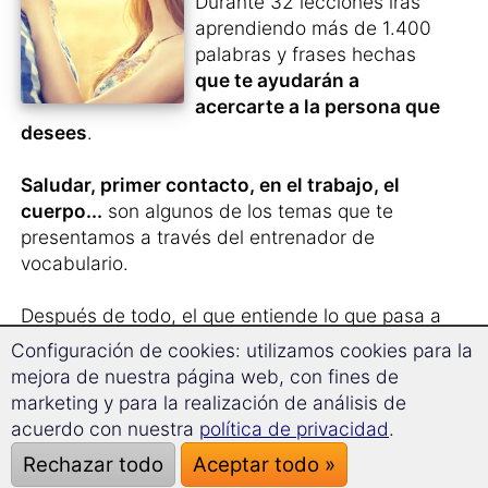
Durante 32 lecciones irás
aprendiendo más de 1.400
palabras y frases hechas
que te ayudarán a
acercarte a la persona que
desees
.
Saludar, primer contacto, en el trabajo, el
cuerpo...
son algunos de los temas que te
presentamos a través del entrenador de
vocabulario.
Después de todo, el que entiende lo que pasa a
su alrededor no puede decir luego que algo le
Configuración de cookies: utilizamos cookies para la
pilla desprevenido...
mejora de nuestra página web, con fines de
marketing y para la realización de análisis de
Un magnífico complemento para tu
acuerdo con nuestra
política de privacidad
.
aprendizaje – no sólo para solteros.
Rechazar todo
Aceptar todo »