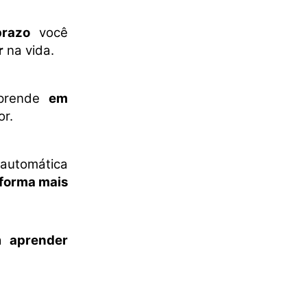
prazo
você
r
na vida.
prende
em
or.
 automática
forma mais
a
aprender