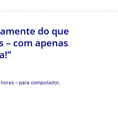
idamente do que
s – com apenas
a!”
0 horas – para computador,