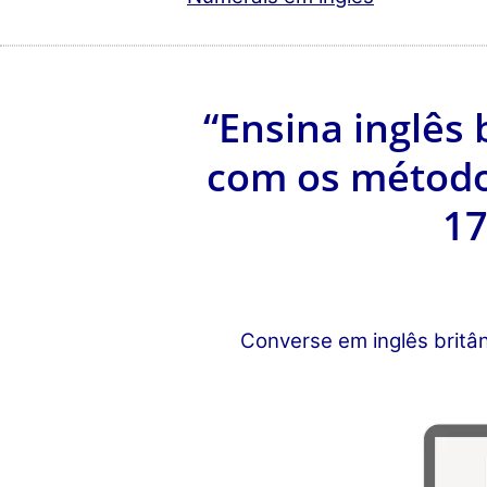
“Ensina inglês
com os método
17
Converse em inglês britân