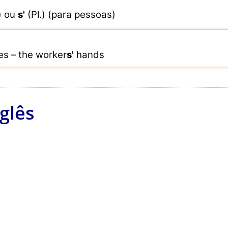
) ou
s'
(Pl.) (para pessoas)
s – the worker
s'
hands
glês