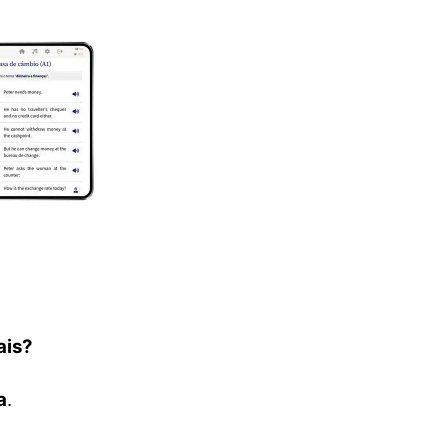
ais?
a
.