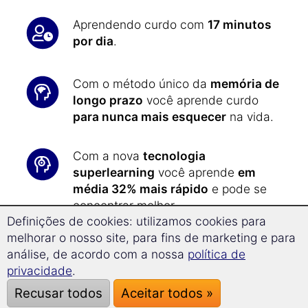
Aprendendo curdo com
17 minutos
por dia
.
Com o método único da
memória de
longo prazo
você aprende curdo
para nunca mais esquecer
na vida.
Com a nova
tecnologia
superlearning
você aprende
em
média 32% mais rápido
e pode se
concentrar melhor.
Definições de cookies: utilizamos cookies para
melhorar o nosso site, para fins de marketing e para
Todos os exercícios são
análise, de acordo com a nossa
política de
apresentados de forma automática
privacidade
.
todo o dia: assim você aprende curdo
Recusar todos
Aceitar todos »
da forma mais eficiente
.