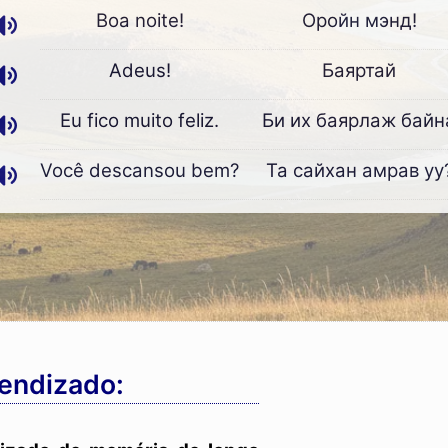
Boa noite!
Оройн мэнд!
Adeus!
Баяртай
Eu fico muito feliz.
Би их баярлаж байн
Você descansou bem?
Та сайхан амрав уу
rendizado: