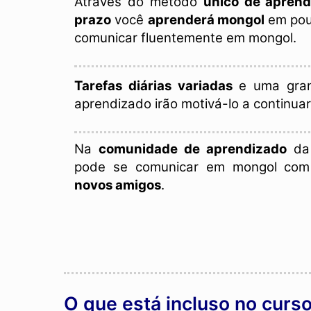
Através do método
único de apren
prazo
você
aprenderá mongol
em pou
comunicar fluentemente em mongol.
Tarefas diárias variadas
e uma gran
aprendizado irão motivá-lo a continuar
Na
comunidade de aprendizado
da 
pode se comunicar em mongol com
novos amigos
.
O que está incluso no curs