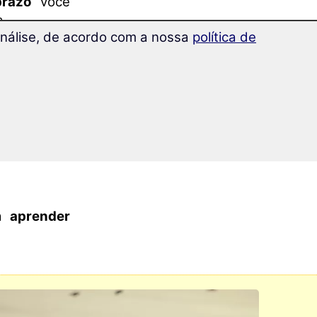
prazo
você
a.
 análise, de acordo com a nossa
política de
prende
em
or.
 automática
orma mais
a
aprender