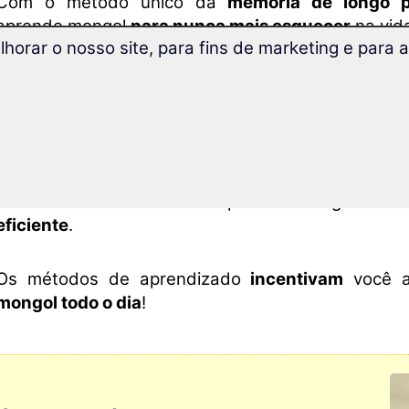
Com o método único da
memória de longo 
aprende mongol
para nunca mais esquecer
na vid
lhorar o nosso site, para fins de marketing e para
Com a nova
tecnologia superlearning
você a
média 32% mais rápido
e pode se concentrar melh
Todos os exercícios são apresentados de forma
todo o dia: assim você aprende mongol
da f
eficiente
.
Os métodos de aprendizado
incentivam
você 
mongol todo o dia
!