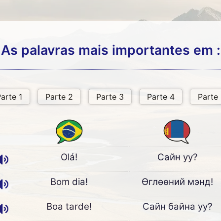
As palavras mais importantes em :
Olá!
Сайн уу?
Bom dia!
Өглөөний мэнд!
Boa tarde!
Сайн байна уу?