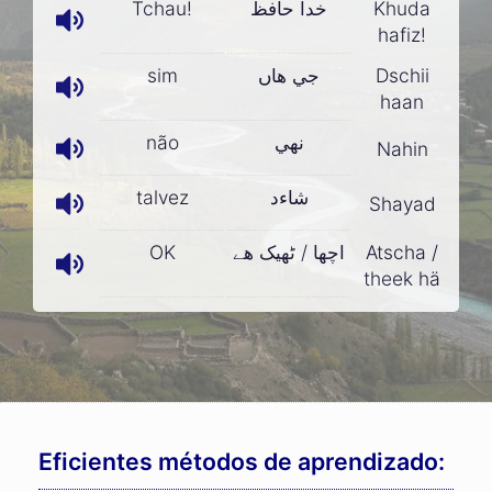
Tchau!
خدا حافظ
Khuda
hafiz!
sim
جي ھاں
Dschii
haan
não
نھي
Nahin
talvez
شاءد
Shayad
OK
اچھا / ٹھيک ھے
Atscha /
theek hä
Eficientes métodos de aprendizado: