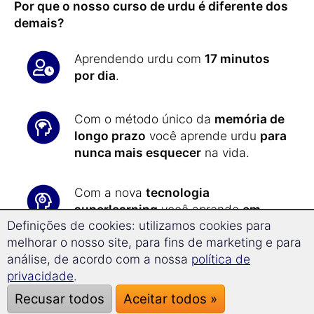
Por que o nosso curso de urdu é diferente dos
demais?
Aprendendo urdu com
17 minutos
por dia
.
Com o método único da
memória de
longo prazo
você aprende urdu
para
nunca mais esquecer
na vida.
Com a nova
tecnologia
superlearning
você aprende
em
Definições de cookies: utilizamos cookies para
média 32% mais rápido
e pode se
melhorar o nosso site, para fins de marketing e para
concentrar melhor.
análise, de acordo com a nossa
política de
privacidade
.
Todos os exercícios são
Recusar todos
Aceitar todos »
apresentados de forma automática