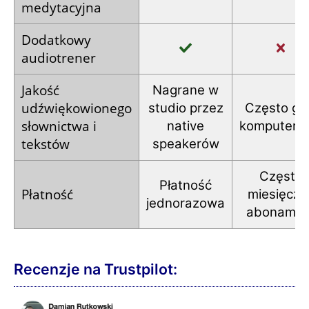
medytacyjna
Dodatkowy
audiotrener
Jakość
Nagrane
w
udźwiękowionego
studio
przez
Często gł
słownictwa
i
native
komputero
tekstów
speakerów
Często
Płatność
Płatność
miesięczn
jednorazowa
abonamen
Recenzje na Trustpilot: