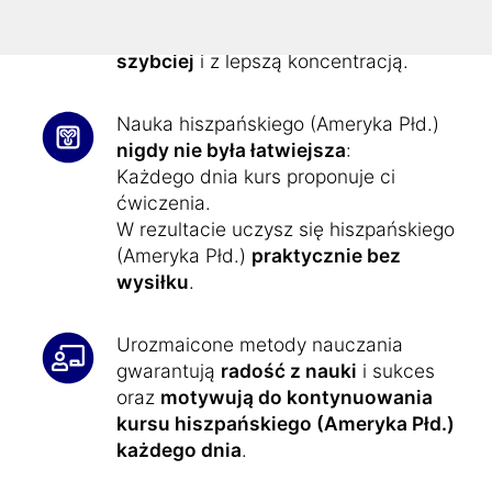
Technologia Superlearning
pozwala
się zrelaksować i robić postępy o
32%
szybciej
i z lepszą koncentracją.
Nauka hiszpańskiego (Ameryka Płd.)
nigdy nie była łatwiejsza
:
Każdego dnia kurs proponuje ci
ćwiczenia.
W rezultacie uczysz się hiszpańskiego
(Ameryka Płd.)
praktycznie bez
wysiłku
.
Urozmaicone metody nauczania
gwarantują
radość z nauki
i sukces
oraz
motywują do kontynuowania
kursu hiszpańskiego (Ameryka Płd.)
każdego dnia
.