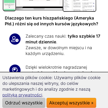
Dlaczego ten kurs hiszpańskiego (Ameryka
Płd.) różni się od innych kursów językowych?
Zalecany czas nauki:
tylko szybkie 17
minut dziennie
.
Zawsze, w dowolnym miejscu i na
każdym urządzeniu.
Dzięki wielokrotnie nagradzanej
metodzie nauki wykorzystującej
Ustawienia plików cookie: Używamy plików cookie
pamięć długotrwałą
, już nigdy nie
do ulepszania naszej witryny, do celów
zapomnisz do tej pory opanowanego
marketingowych i do analizy zgodnie z naszą
hiszpańskiego (Ameryka Płd.)
polityką prywatności
.
słownictwa.
Odrzuć wszystkie
Akceptuj wszystkie »