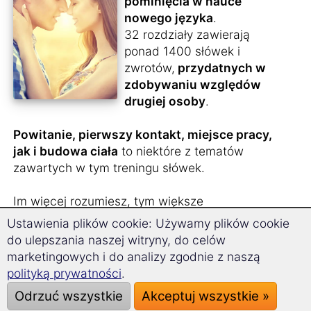
pominięcia w nauce
nowego języka
.
32 rozdziały zawierają
ponad 1400 słówek i
zwrotów,
przydatnych w
zdobywaniu względów
drugiej osoby
.
Powitanie, pierwszy kontakt, miejsce pracy,
jak i budowa ciała
to niektóre z tematów
zawartych w tym treningu słówek.
Im więcej rozumiesz, tym większe
prawdopodobieństwo, że nie przegapisz
Ustawienia plików cookie: Używamy plików cookie
życiowej szansy...
do ulepszania naszej witryny, do celów
marketingowych i do analizy zgodnie z naszą
Bardzo praktyczne uzupełnienie wiedzy – nie
polityką prywatności
.
tylko dla singli.
Odrzuć wszystkie
Akceptuj wszystkie »