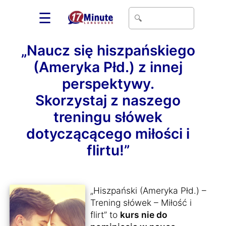
☰
„Naucz się hiszpańskiego
(Ameryka Płd.) z innej
perspektywy.
Skorzystaj z naszego
treningu słówek
dotyczącącego miłości i
flirtu!”
„Hiszpański (Ameryka Płd.) –
Trening słówek – Miłość i
flirt” to
kurs nie do