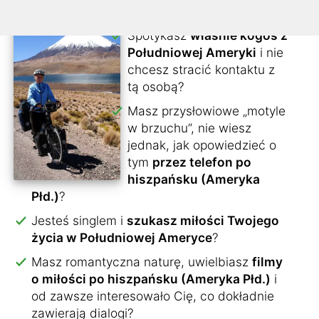
Spotykasz
właśnie kogoś z
Południowej Ameryki
i nie
chcesz stracić kontaktu z
tą osobą?
Masz przysłowiowe „motyle
w brzuchu”, nie wiesz
jednak, jak opowiedzieć o
tym
przez telefon po
hiszpańsku (Ameryka
Płd.)
?
Jesteś singlem i
szukasz miłości Twojego
życia w Południowej Ameryce
?
Masz romantyczna naturę, uwielbiasz
filmy
o miłości po hiszpańsku (Ameryka Płd.)
i
od zawsze interesowało Cię, co dokładnie
zawierają dialogi?