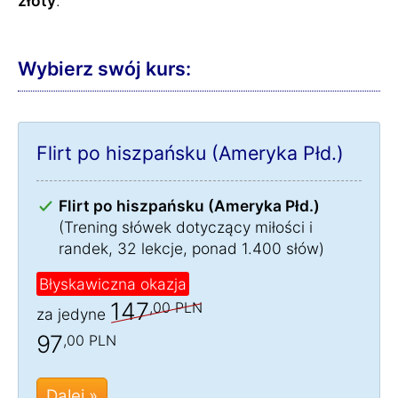
złoty
.
Wybierz swój kurs:
Flirt po hiszpańsku (Ameryka Płd.)
Flirt po hiszpańsku (Ameryka Płd.)
(Trening słówek dotyczący miłości i
randek, 32 lekcje, ponad 1.400 słów)
Błyskawiczna okazja
147
,00 PLN
za jedyne
97
,00 PLN
Dalej »