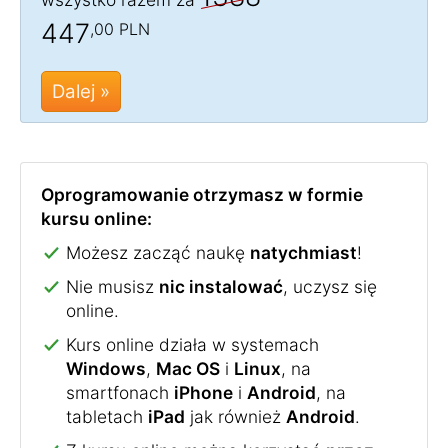
447
,00 PLN
Dalej »
Oprogramowanie otrzymasz w formie
kursu online:
Możesz zacząć naukę
natychmiast
!
Nie musisz
nic instalować
, uczysz się
online.
Kurs online działa w systemach
Windows
,
Mac OS
i
Linux
, na
smartfonach
iPhone
i
Android
, na
tabletach
iPad
jak również
Android
.