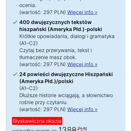
ocenia.
(wartość: 297 PLN)
Więcej info »
400 dwujęzycznych tekstów
hiszpański (Ameryka Płd.)-polski
Krótkie opowiadania, dialogi i gramatyka
(A1–C2)
Czytaj bez przerywania, tekst i
tłumaczenie masz obok.
(wartość: 297 PLN)
Więcej info »
24 powieści dwujęzyczne Hiszpański
(Ameryka Płd.)/polski
(A1–C2)
Dłuższe historie wciągają, a słownictwo
rośnie przy czytaniu.
(wartość: 297 PLN)
Więcej info »
Błyskawiczna okazja
1388
PLN
wszystko razem za