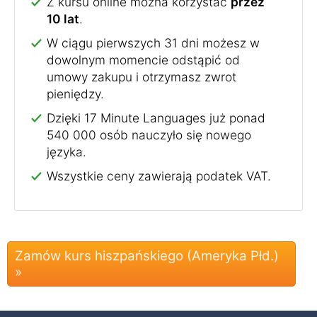
Z kursu online można korzystać
przez
10 lat
.
W ciągu pierwszych 31 dni możesz w
dowolnym momencie odstąpić od
umowy zakupu i otrzymasz zwrot
pieniędzy.
Dzięki 17 Minute Languages już ponad
540 000 osób nauczyło się nowego
języka.
Wszystkie ceny zawierają podatek VAT.
Zamów kurs hiszpańskiego (Ameryka Płd.)
»