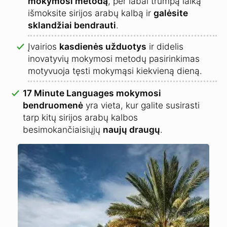
mokymosi metodą
, per labai trumpą laiką
išmoksite sirijos arabų kalbą ir
galėsite
sklandžiai bendrauti
.
Įvairios
kasdienės užduotys
ir didelis
inovatyvių mokymosi metodų pasirinkimas
motyvuoja tęsti mokymąsi kiekvieną dieną.
17 Minute Languages mokymosi
bendruomenė
yra vieta, kur galite susirasti
tarp kitų sirijos arabų kalbos
besimokančiaisiųjų
naujų draugų
.