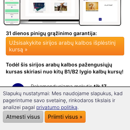
31 dienos pinigų grąžinimo garantija:
Užsisakykite sirijos arabų kalbos išplėstinį
kursą »
Todėl šis sirijos arabų kalbos pažengusiųjų
kursas skiriasi nuo kitų B1/B2 lygio kalbų kursų!
Rekomenduojama mokytis
tik 17
minučių per dieną
.
Slapukų nustatymai: Mes naudojame slapukus, kad
Nustebsite, kaip greitai ir efektyviai
pagerintume savo svetainę, rinkodaros tikslais ir
praplėsite savo žodyną
su šiuo
analizei pagal
privatumo politiką
.
kursu!
Atmesti visus
Priimti visus »
Išplėstiniame kurse išmokstama
daugiau nei 1800 naujų žodžių
.