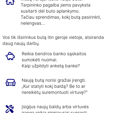
Tarpininko pagalba jiems pavyksta
susitarti dėl buto aplankymo.
Tačiau sprendimas, kokį butą pasirinkti,
nelengvas...
Vos tik išsirinkus butą itin geroje vietoje, atsiranda
daug naujų darbų.
Reikia bendros banko sąskaitos
sumokėti nuomai.
Kaip užpildyti anketą banke?
Naują butą norisi gražiai įrengti.
„Kur statyti kokį baldą? Be to ar
nereikėtų suremontuoti virtuvę?“
Įsigijus naujų baldų arba virtuvės
įrangą reikia pirmiausiai suprasti