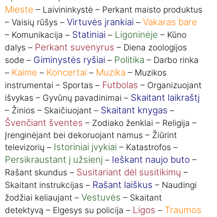
Mieste
– Laivininkystė – Perkant maisto produktus
Virtuvės įrankiai
Vakaras bare
– Vaisių rūšys –
–
Statiniai
Ligoninėje
– Komunikacija –
–
– Kūno
Perkant suvenyrus
dalys –
– Diena zoologijos
Giminystės ryšiai
Politika
sode –
–
– Darbo rinka
Kaime
Koncertai
Muzika
–
–
–
– Muzikos
Futbolas
instrumentai – Sportas –
– Organizuojant
Skaitant laikraštį
išvykas – Gyvūnų pavadinimai –
Skaitant knygas
– Žinios – Skaičiuojant –
–
Švenčiant šventes
– Zodiako ženklai – Religija –
Įrenginėjant bei dekoruojant namus – Žiūrint
Istoriniai įvykiai
televizorių –
– Katastrofos –
Persikraustant į užsienį
Ieškant naujo buto
–
–
Susitariant dėl susitikimų
Rašant skundus –
–
Rašant laiškus
Skaitant instrukcijas –
– Naudingi
Vestuvės
žodžiai keliaujant –
– Skaitant
Ligos
Traumos
detektyvą – Elgesys su policija –
–