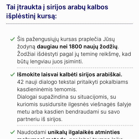
Tai įtraukta į sirijos arabų kalbos
išplėstinį kursą:
Šis pažengusiųjų kursas praplečia Jūsų
žodyną
daugiau nei 1800 naujų žodžių
.
Žodžiai išdėstyti pagal jų teminę reikšmę, kad
būtų lengviau juos įsiminti.
Išmokite laisvai kalbėti sirijos arabiškai.
42 nauji dialogo tekstai pritaikyti pokalbiams
kasdieninėmis temomis.
Dialogai supažindina su situacijomis, su
kuriomis susidursite ilgesnės viešnagės šalyje
metu arba kasdien bendraudami su savo
partneriu iš sirijos.
Naudodami
unikalų ilgalaikės atminties