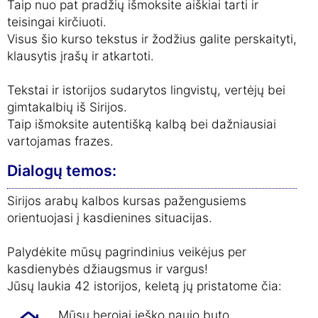
Taip nuo pat pradžių išmoksite aiškiai tarti ir
teisingai kirčiuoti.
Visus šio kurso tekstus ir žodžius galite perskaityti,
klausytis įrašų ir atkartoti.
Tekstai ir istorijos sudarytos lingvistų, vertėjų bei
gimtakalbių iš Sirijos.
Taip išmoksite autentišką kalbą bei dažniausiai
vartojamas frazes.
Dialogų temos:
Sirijos arabų kalbos kursas pažengusiems
orientuojasi į kasdienines situacijas.
Palydėkite mūsų pagrindinius veikėjus per
kasdienybės džiaugsmus ir vargus!
Jūsų laukia 42 istorijos, keletą jų pristatome čia:
Mūsų herojai ieško naujo buto.