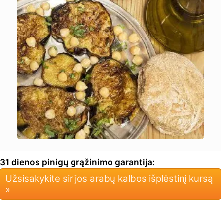
31 dienos pinigų grąžinimo garantija:
Užsisakykite sirijos arabų kalbos išplėstinį kursą
»