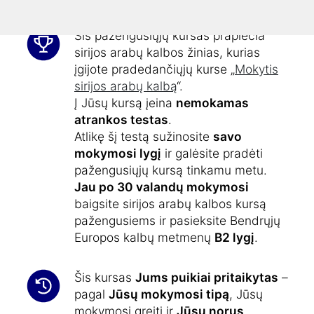
Šis pažengusiųjų kursas praplečia
sirijos arabų kalbos žinias, kurias
įgijote pradedančiųjų kurse „
Mokytis
sirijos arabų kalbą
“.
Į Jūsų kursą įeina
nemokamas
atrankos testas
.
Atlikę šį testą sužinosite
savo
mokymosi lygį
ir galėsite pradėti
pažengusiųjų kursą tinkamu metu.
Jau po 30 valandų mokymosi
baigsite sirijos arabų kalbos kursą
pažengusiems ir pasieksite Bendrųjų
Europos kalbų metmenų
B2 lygį
.
Šis kursas
Jums puikiai pritaikytas
–
pagal
Jūsų mokymosi tipą
, Jūsų
mokymosi greitį ir
Jūsų norus
.