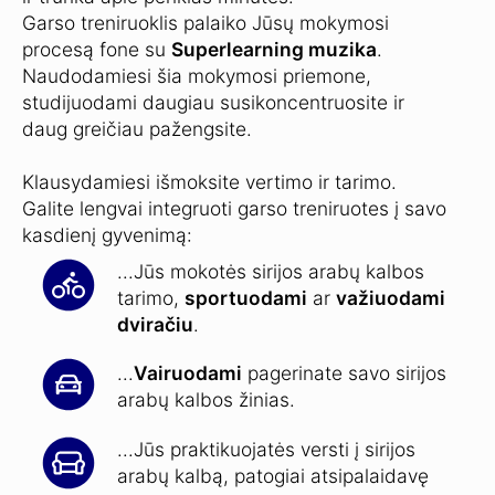
Garso treniruoklis palaiko Jūsų mokymosi
procesą fone su
Superlearning muzika
.
Naudodamiesi šia mokymosi priemone,
studijuodami daugiau susikoncentruosite ir
daug greičiau pažengsite.
Klausydamiesi išmoksite vertimo ir tarimo.
Galite lengvai integruoti garso treniruotes į savo
kasdienį gyvenimą:
...Jūs mokotės sirijos arabų kalbos
tarimo,
sportuodami
ar
važiuodami
dviračiu
.
...
Vairuodami
pagerinate savo sirijos
arabų kalbos žinias.
...Jūs praktikuojatės versti į sirijos
arabų kalbą, patogiai atsipalaidavę