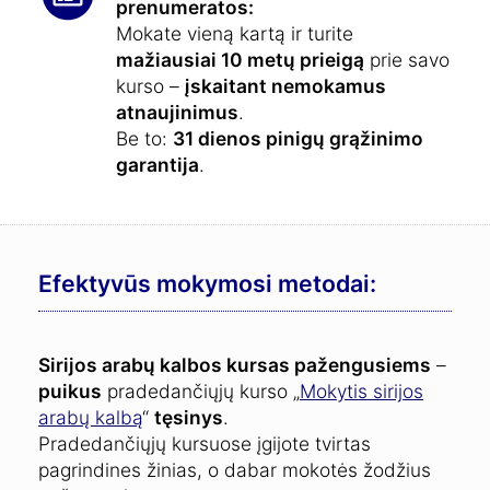
prenumeratos:
Mokate vieną kartą ir turite
mažiausiai 10 metų prieigą
prie savo
kurso –
įskaitant nemokamus
atnaujinimus
.
Be to:
31 dienos pinigų grąžinimo
garantija
.
Efektyvūs mokymosi metodai:
Sirijos arabų kalbos kursas pažengusiems
–
puikus
pradedančiųjų kurso „
Mokytis sirijos
arabų kalbą
“
tęsinys
.
Pradedančiųjų kursuose įgijote tvirtas
pagrindines žinias, o dabar mokotės žodžius