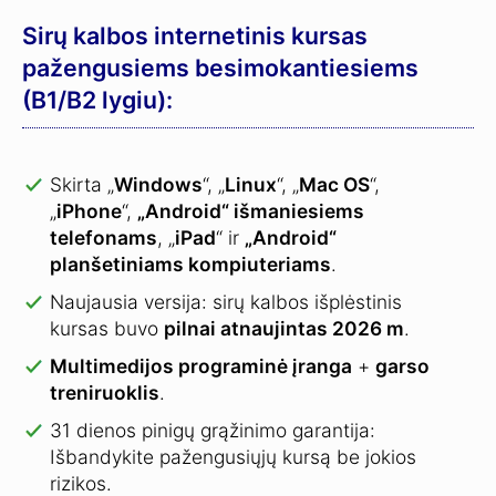
Sirų kalbos internetinis kursas
pažengusiems besimokantiesiems
(B1/B2 lygiu):
Skirta „
Windows
“, „
Linux
“, „
Mac OS
“,
„
iPhone
“,
„Android“ išmaniesiems
telefonams
, „
iPad
“ ir
„Android“
planšetiniams kompiuteriams
.
Naujausia versija: sirų kalbos išplėstinis
kursas buvo
pilnai atnaujintas 2026 m
.
Multimedijos programinė įranga
+
garso
treniruoklis
.
31 dienos pinigų grąžinimo garantija:
Išbandykite pažengusiųjų kursą be jokios
rizikos.