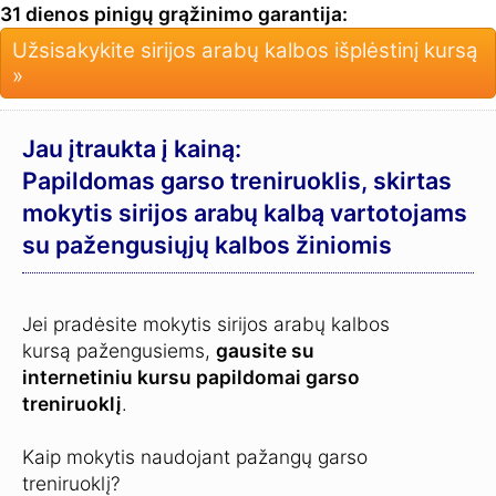
31 dienos pinigų grąžinimo garantija:
Užsisakykite sirijos arabų kalbos išplėstinį kursą
»
Jau įtraukta į kainą:
Papildomas garso treniruoklis, skirtas
mokytis sirijos arabų kalbą vartotojams
su pažengusiųjų kalbos žiniomis
Jei pradėsite mokytis sirijos arabų kalbos
kursą pažengusiems,
gausite su
internetiniu kursu papildomai garso
treniruoklį
.
Kaip mokytis naudojant pažangų garso
treniruoklį?