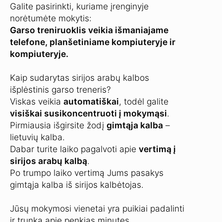
Galite pasirinkti, kuriame įrenginyje
norėtumėte mokytis:
Garso treniruoklis veikia išmaniajame
telefone, planšetiniame kompiuteryje ir
kompiuteryje.
Kaip sudarytas sirijos arabų kalbos
išplėstinis garso treneris?
Viskas veikia
automatiškai
, todėl galite
visiškai susikoncentruoti į mokymąsi
.
Pirmiausia išgirsite žodį
gimtąja kalba
–
lietuvių kalba.
Dabar turite laiko pagalvoti apie
vertimą į
sirijos arabų kalbą
.
Po trumpo laiko vertimą Jums pasakys
gimtąja kalba iš sirijos kalbėtojas.
Jūsų mokymosi vienetai yra puikiai padalinti
ir trunka apie penkias minutes.