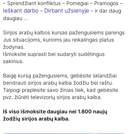
– Sprendžiant konfliktus – Pomėgiai – Pramogos –
Ieškant darbo
Dirbant užsienyje
–
– ir dar daug
daugiau ...
Sirijos arabų kalbos kursas pažengusiems parengs
Jus situacijoms, kurioms jau reikalingas platus
žodynas.
Išmoksite suprasti bei sudaryti sudėtingus
sakinius.
Baigę kursą pažengusiems, gebėsite sklandžiai
bendrauti sirijos arabų kalba žodžiu bei raštu.
Taipogi praplėsite savo žinias tiek, kad gebėsite
pvz. žiūrėti televizorių sirijos arabų kalba.
Iš viso išmoksite daugiau nei 1.800 naujų
žodžių sirijos arabų kalba.