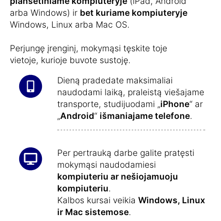
planšetiniame kompiuteryje
(iPad, Android
arba Windows) ir
bet kuriame kompiuteryje
Windows, Linux arba Mac OS.
Perjungę įrenginį, mokymąsi tęskite toje
vietoje, kurioje buvote sustoję.
Dieną pradedate maksimaliai
naudodami laiką, praleistą viešajame
transporte, studijuodami „
iPhone
“ ar
„
Android
“
išmaniajame telefone
.
Per pertrauką darbe galite pratęsti
mokymąsi naudodamiesi
kompiuteriu ar nešiojamuoju
kompiuteriu
.
Kalbos kursai veikia
Windows, Linux
ir Mac sistemose
.