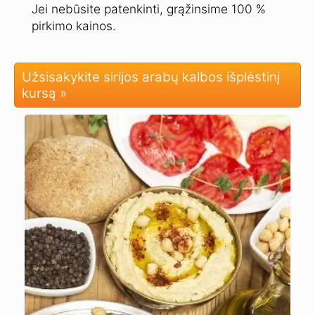
Jei nebūsite patenkinti, grąžinsime 100 %
pirkimo kainos.
Užsisakykite sirijos arabų kalbos išplėstinį
kursą »