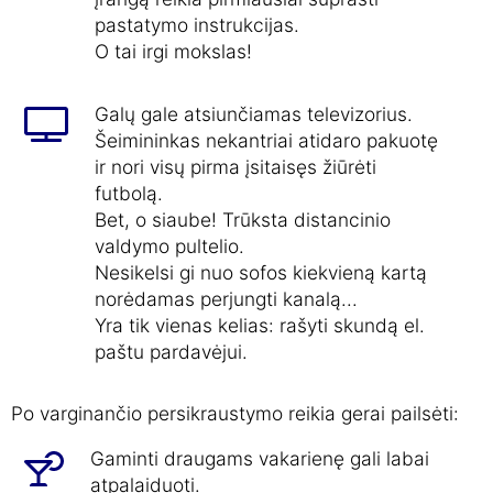
pastatymo instrukcijas.
O tai irgi mokslas!
Galų gale atsiunčiamas televizorius.
Šeimininkas nekantriai atidaro pakuotę
ir nori visų pirma įsitaisęs žiūrėti
futbolą.
Bet, o siaube! Trūksta distancinio
valdymo pultelio.
Nesikelsi gi nuo sofos kiekvieną kartą
norėdamas perjungti kanalą...
Yra tik vienas kelias: rašyti skundą el.
paštu pardavėjui.
Po varginančio persikraustymo reikia gerai pailsėti:
Gaminti draugams vakarienę gali labai
atpalaiduoti.