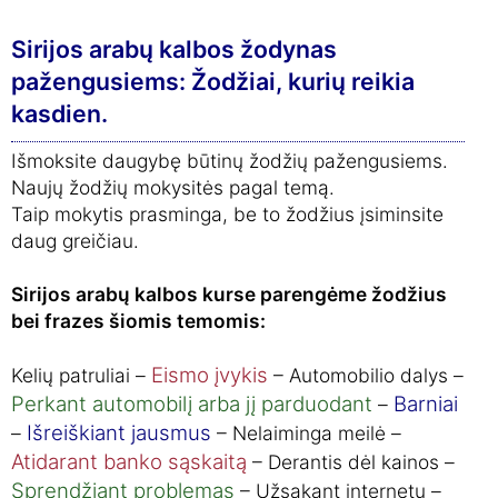
Sirijos arabų kalbos žodynas
pažengusiems: Žodžiai, kurių reikia
kasdien.
Išmoksite daugybę būtinų žodžių pažengusiems.
Naujų žodžių mokysitės pagal temą.
Taip mokytis prasminga, be to žodžius įsiminsite
daug greičiau.
Sirijos arabų kalbos kurse parengėme žodžius
bei frazes šiomis temomis:
Eismo įvykis
Kelių patruliai –
– Automobilio dalys –
Perkant automobilį arba jį parduodant
Barniai
–
Išreiškiant jausmus
–
– Nelaiminga meilė –
Atidarant banko sąskaitą
– Derantis dėl kainos –
Sprendžiant problemas
– Užsakant internetu –