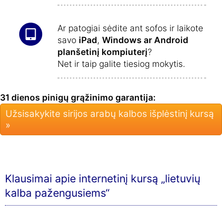
Ar patogiai sėdite ant sofos ir laikote
savo
iPad
,
Windows ar Android
planšetinį kompiuterį
?
Net ir taip galite tiesiog mokytis.
31 dienos pinigų grąžinimo garantija:
Užsisakykite sirijos arabų kalbos išplėstinį kursą
»
Klausimai apie internetinį kursą „lietuvių
kalba pažengusiems“