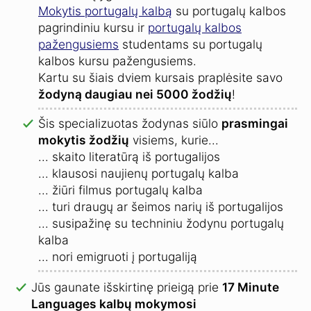
Mokytis portugalų kalbą
su portugalų kalbos
pagrindiniu kursu ir
portugalų kalbos
pažengusiems
studentams su portugalų
kalbos kursu pažengusiems.
Kartu su šiais dviem kursais praplėsite savo
žodyną daugiau nei 5000 žodžių
!
Šis specializuotas žodynas siūlo
prasmingai
mokytis žodžių
visiems, kurie...
... skaito literatūrą iš portugalijos
... klausosi naujienų portugalų kalba
... žiūri filmus portugalų kalba
... turi draugų ar šeimos narių iš portugalijos
... susipažinę su techniniu žodynu portugalų
kalba
... nori emigruoti į portugaliją
Jūs gaunate išskirtinę prieigą prie
17 Minute
Languages kalbų mokymosi