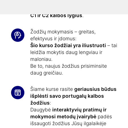
dabar pasieksite Bendros Europos
kalbų mokėjimo orientacinės sistemos
C1 ir C2 kalbos lygius
.
Žodžių mokymasis – greitas,
efektyvus ir įdomus:
Šio kurso žodžiai yra iliustruoti
– tai
leidžia mokytis daug lengviau ir
maloniau.
Be to, naujus žodžius prisiminsite
daug greičiau.
Šiame kurse rasite
geriausius būdus
išplėsti savo portugalų kalbos
žodžius
:
Daugybė
interaktyvių pratimų ir
mokymosi metodų įvairybė
padės
išsaugoti žodžius Jūsų ilgalaikėje