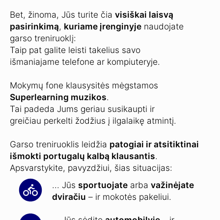
Bet, žinoma, Jūs turite čia
visiškai laisvą
pasirinkimą
,
kuriame įrenginyje
naudojate
garso treniruoklį:
Taip pat galite leisti takelius savo
išmaniajame telefone ar kompiuteryje.
Mokymų fone klausysitės mėgstamos
Superlearning muzikos
.
Tai padeda Jums geriau susikaupti ir
greičiau perkelti žodžius į ilgalaikę atmintį.
Garso treniruoklis leidžia
patogiai ir atsitiktinai
išmokti portugalų kalbą klausantis
.
Apsvarstykite, pavyzdžiui, šias situacijas:
... Jūs
sportuojate
arba
važinėjate
dviračiu
– ir mokotės pakeliui.
... Jūs sėdite
automobilyje
– ir