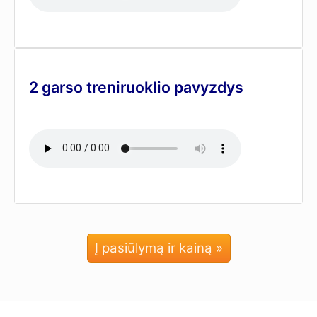
2 garso treniruoklio pavyzdys
Į pasiūlymą ir kainą »