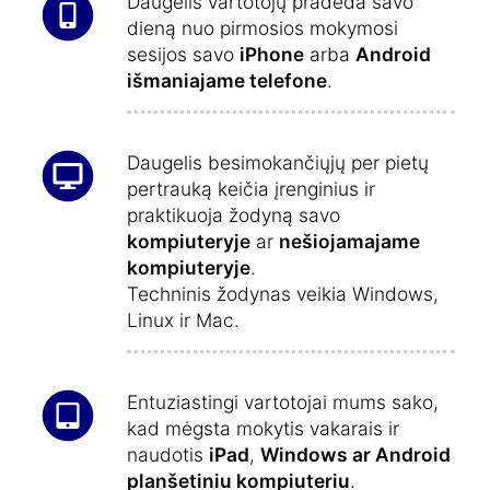
Daugelis vartotojų pradeda savo
dieną nuo pirmosios mokymosi
sesijos savo
iPhone
arba
Android
išmaniajame telefone
.
Daugelis besimokančiųjų per pietų
pertrauką keičia įrenginius ir
praktikuoja žodyną savo
kompiuteryje
ar
nešiojamajame
kompiuteryje
.
Techninis žodynas veikia Windows,
Linux ir Mac.
Entuziastingi vartotojai mums sako,
kad mėgsta mokytis vakarais ir
naudotis
iPad
,
Windows ar Android
planšetiniu kompiuteriu
.