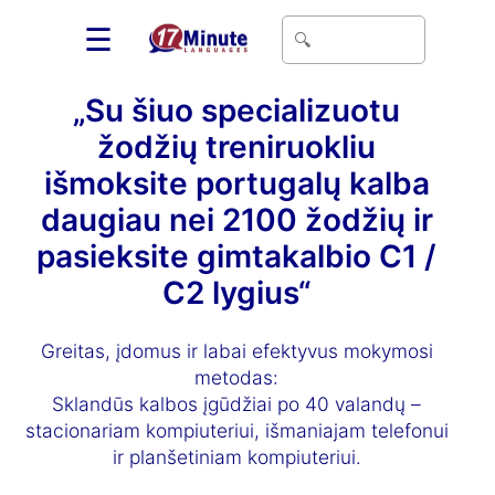
☰
„Su šiuo specializuotu
žodžių treniruokliu
išmoksite portugalų kalba
daugiau nei 2100 žodžių ir
pasieksite gimtakalbio C1 /
C2 lygius“
Greitas, įdomus ir labai efektyvus mokymosi
metodas:
Sklandūs kalbos įgūdžiai po 40 valandų –
stacionariam kompiuteriui, išmaniajam telefonui
ir planšetiniam kompiuteriui.