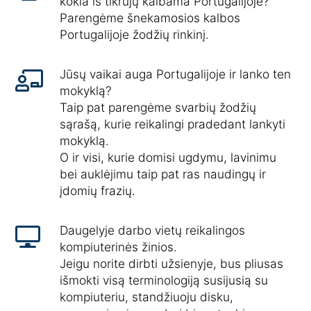
kokia iš tikrujų kalbama Portugalijoje?
Parengėme šnekamosios kalbos
Portugalijoje žodžių rinkinį.
Jūsų vaikai auga Portugalijoje ir lanko ten
mokyklą?
Taip pat parengėme svarbių žodžių
sąrašą, kurie reikalingi pradedant lankyti
mokyklą.
O ir visi, kurie domisi ugdymu, lavinimu
bei auklėjimu taip pat ras naudingų ir
įdomių frazių.
Daugelyje darbo vietų reikalingos
kompiuterinės žinios.
Jeigu norite dirbti užsienyje, bus pliusas
išmokti visą terminologiją susijusią su
kompiuteriu, standžiuoju disku,