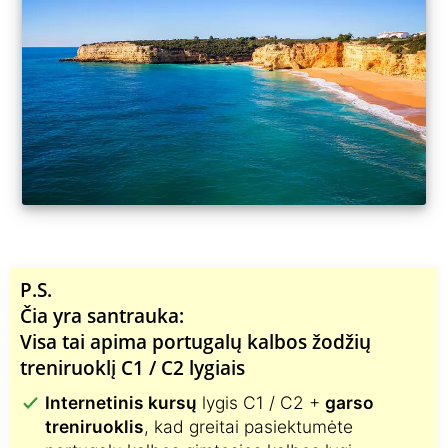
P.S.
Čia yra santrauka:
Visa tai apima portugalų kalbos žodžių
treniruoklį C1 / C2 lygiais
Internetinis kursų
lygis C1 / C2 +
garso
treniruoklis
, kad greitai pasiektumėte