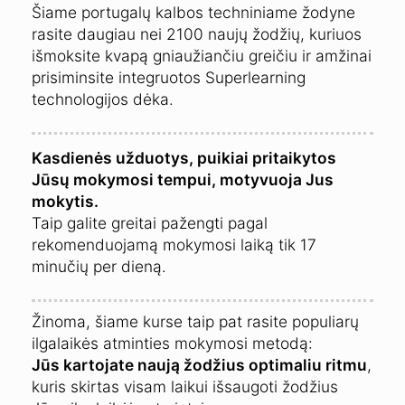
Šiame portugalų kalbos techniniame žodyne
rasite daugiau nei 2100 naujų žodžių, kuriuos
išmoksite kvapą gniaužiančiu greičiu ir amžinai
prisiminsite integruotos Superlearning
technologijos dėka.
Kasdienės užduotys, puikiai pritaikytos
Jūsų mokymosi tempui, motyvuoja Jus
mokytis.
Taip galite greitai pažengti pagal
rekomenduojamą mokymosi laiką tik 17
minučių per dieną.
Žinoma, šiame kurse taip pat rasite populiarų
ilgalaikės atminties mokymosi metodą:
Jūs kartojate naują žodžius optimaliu ritmu
,
kuris skirtas visam laikui išsaugoti žodžius