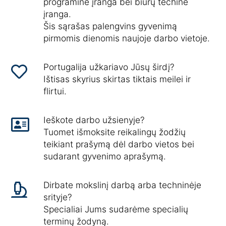
programine įranga bei biurų techine
įranga.
Šis sąrašas palengvins gyvenimą
pirmomis dienomis naujoje darbo vietoje.
Portugalija užkariavo Jūsų širdį?
Ištisas skyrius skirtas tiktais meilei ir
flirtui.
Ieškote darbo užsienyje?
Tuomet išmoksite reikalingų žodžių
teikiant prašymą dėl darbo vietos bei
sudarant gyvenimo aprašymą.
Dirbate mokslinį darbą arba techninėje
srityje?
Specialiai Jums sudarėme specialių
terminų žodyną.