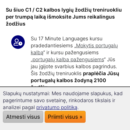
Su šiuo C1 / C2 kalbos lygių žodžių treniruokliu
per trumpą laiką išmoksite Jums reikalingus
žodžius
Su 17 Minute Languages kursu
pradedantiesiems „
Mokytis portugalų
kalbą
“ ir kursu pažengusiems
„
portugalų kalba pažengusiems
“ Jūs
jau įgijote svarbius kalbos pagrindus.
Šis žodžių treniruoklis
praplėčia Jūsų
portugalų kalbos žodyną 2100
žodžių
.
Slapukų nustatymai: Mes naudojame slapukus, kad
pagerintume savo svetainę, rinkodaros tikslais ir
Turėdami
laiko studijoms tik 17
analizei pagal
privatumo politiką
.
minučių studijų
per dieną, mokysitės
Atmesti visus
Priimti visus »
efektyviai ir tikslingai.
Po maždaug
40 valandų studijų