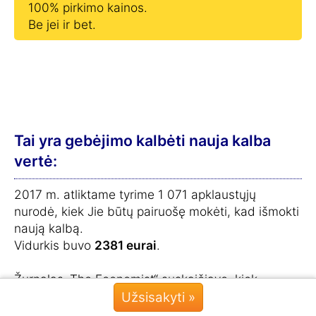
100% pirkimo kainos.
Be jei ir bet.
Tai yra gebėjimo kalbėti nauja kalba
vertė:
2017 m. atliktame tyrime 1 071 apklaustųjų
nurodė, kiek Jie būtų pairuošę mokėti, kad išmokti
naują kalbą.
Vidurkis buvo
2381 eurai
.
Žurnalas „The Economist“ suskaičiavo, kiek
daugiau galima uždirbti, jei moki papildomą kalbą:
Užsisakyti »
Pokalbis »
64 000 eurų
.