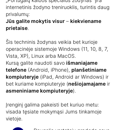
„Portugalų kalbos specialus žodynas“ yra
internetinis žodyno treniruoklis, turintis daug
privalumų:
Jūs galite mokytis visur
–
kiekviename
prietaise
.
Šis techninis žodynas veikia bet kurioje
operacinėje sistemoje Windows (11, 10, 8, 7,
Vista, XP), Linux arba MacOS.
Kursą galite naudoti savo
išmaniajame
telefone
(Android, iPhone),
planšetiniame
kompiuteryje
(iPad, Android ar Windows) ir
bet kuriame kompiuteryje (
nešiojamajame
ir
asmeniniame kompiuteryje
).
Įrenginį galima pakeisti bet kuriuo metu:
visada tęsiate mokymąsi Jums tinkamoje
vietoje.