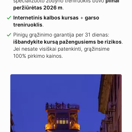
specializuoto žodyno treniruoklis buvo
pilnai
peržiūrėtas 2026 m
.
Internetinis kalbos kursas
+
garso
treniruoklis
.
Pinigų grąžinimo garantija per 31 dienas:
išbandykite kursą pažengusiems be rizikos
.
Jei nesate visiškai patenkinti, grąžinsime
100% pirkimo kainos.