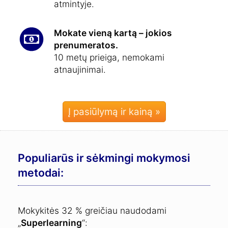
atmintyje.
Mokate vieną kartą – jokios
prenumeratos.
10 metų prieiga, nemokami
atnaujinimai.
Į pasiūlymą ir kainą »
Populiarūs ir sėkmingi mokymosi
metodai:
Mokykitės 32 % greičiau naudodami
„
Superlearning
“: