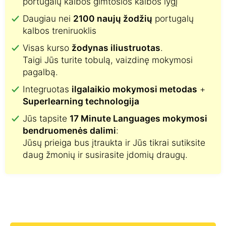
portugalų kalbos gimtosios kalbos lygį
Daugiau nei
2100 naujų žodžių
portugalų
kalbos treniruoklis
Visas kurso
žodynas iliustruotas
.
Taigi Jūs turite tobulą, vaizdinę mokymosi
pagalbą.
Integruotas
ilgalaikio mokymosi metodas
+
Superlearning technologija
Jūs tapsite
17 Minute Languages mokymosi
bendruomenės dalimi
:
Jūsų prieiga bus įtraukta ir Jūs tikrai sutiksite
daug žmonių ir susirasite įdomių draugų.