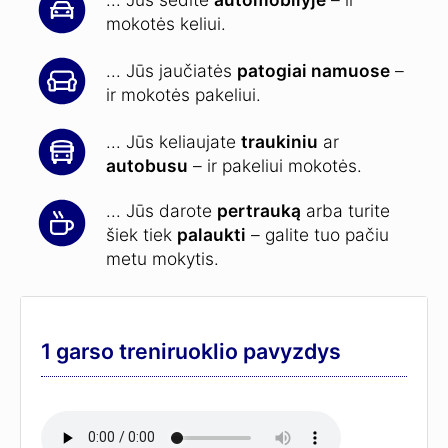
mokotės keliui.
... Jūs jaučiatės
patogiai namuose
–
ir mokotės pakeliui.
... Jūs keliaujate
traukiniu
ar
autobusu
– ir pakeliui mokotės.
... Jūs darote
pertrauką
arba turite
šiek tiek
palaukti
– galite tuo pačiu
metu mokytis.
1 garso treniruoklio pavyzdys