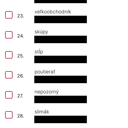
veľkoobchodník
23.
skúpy
24.
stĺp
25.
poutierať
26.
nepozorný
27.
slimák
28.