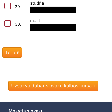
studňa
29.
masť
30.
Užsakyti dabar slovakų kalbos kursą »
Mokytis slovakų