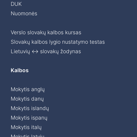
DUK
Nuomonės
Verslo slovakų kalbos kursas
Slovakų kalbos lygio nustatymo testas
Lietuvių ↔ slovakų žodynas
Kalbos
Mokytis anglų
Mokytis danų
Mokytis islandų
Mokytis ispanų
Mokytis italų
Mokytis latvių