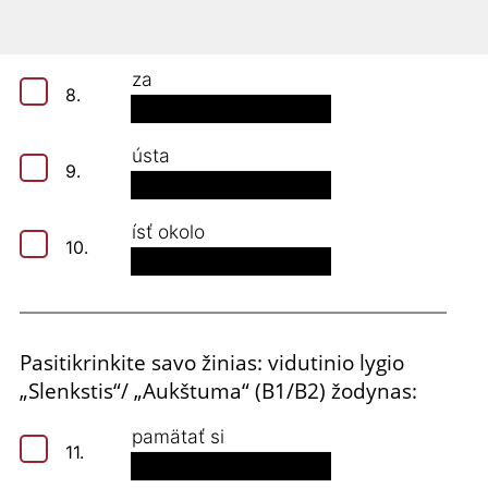
ozdoba
7.
za
8.
ústa
9.
ísť okolo
10.
Pasitikrinkite savo žinias: vidutinio lygio
„Slenkstis“/ „Aukštuma“ (B1/B2) žodynas:
pamätať si
11.