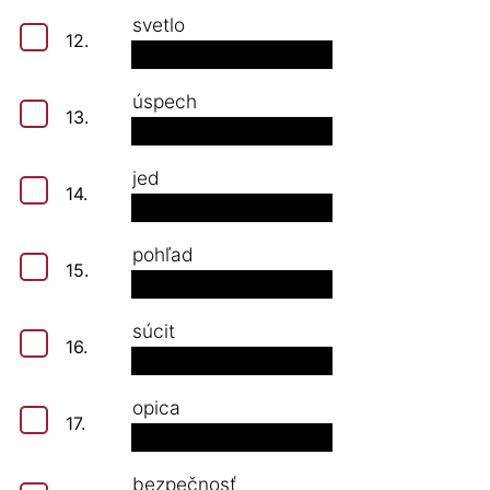
svetlo
12.
úspech
13.
jed
14.
pohľad
15.
súcit
16.
opica
17.
bezpečnosť