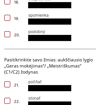
18.
spomienka
19.
podobný
20.
Pasitikrinkite savo žinias: aukščiausio lygio
„Geras mokėjimas“/ „Meistriškumas“
(C1/C2) žodynas
počítať
21.
stonať
22.