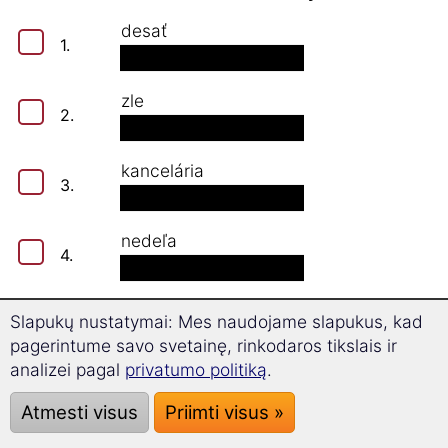
desať
1.
zle
2.
kancelária
3.
nedeľa
4.
noha
Slapukų nustatymai: Mes naudojame slapukus, kad
5.
pagerintume savo svetainę, rinkodaros tikslais ir
analizei pagal
privatumo politiką
.
nosiť
6.
Atmesti visus
Priimti visus »