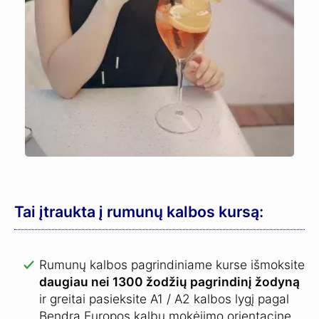
Tai įtraukta į rumunų kalbos kursą:
Rumunų kalbos pagrindiniame kurse išmoksite
daugiau nei 1300 žodžių pagrindinį žodyną
ir greitai pasieksite A1 / A2 kalbos lygį pagal
Bendrą Europos kalbų mokėjimo orientacinę