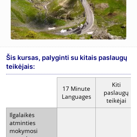
Šis kursas, palyginti su kitais paslaugų
teikėjais:
Kiti
17 Minute
paslaugų
Languages
teikėjai
Ilgalaikės
atminties
mokymosi