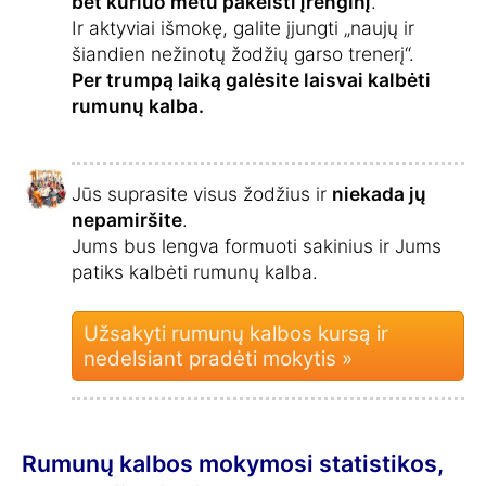
bet kuriuo metu pakeisti įrenginį
.
Ir aktyviai išmokę, galite įjungti „naujų ir
šiandien nežinotų žodžių garso trenerį“.
Per trumpą laiką galėsite laisvai kalbėti
rumunų kalba.
Jūs suprasite visus žodžius ir
niekada jų
nepamiršite
.
Jums bus lengva formuoti sakinius ir Jums
patiks kalbėti rumunų kalba.
Užsakyti rumunų kalbos kursą ir
nedelsiant pradėti mokytis »
Rumunų kalbos mokymosi statistikos,