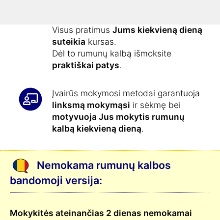
Išmokti rumunų kalbos dar niekada
nebuvo taip paprasta:
Visus pratimus
Jums kiekvieną dieną
suteikia
kursas.
Dėl to rumunų kalbą išmoksite
praktiškai patys
.
Įvairūs mokymosi metodai garantuoja
linksmą mokymąsi
ir sėkmę bei
motyvuoja Jus mokytis rumunų
kalbą kiekvieną dieną
.
Nemokama rumunų kalbos
bandomoji versija:
Mokykitės ateinančias 2 dienas nemokamai