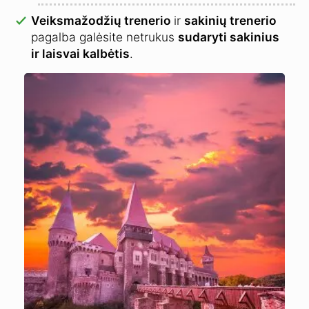
Veiksmažodžių trenerio
ir
sakinių trenerio
pagalba galėsite netrukus
sudaryti sakinius
ir laisvai kalbėtis
.