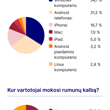
kompiuteris:
Android
31,2 %
telefonas:
iPhone:
16,7 %
Mac:
7,0 %
iPad:
5,0 %
Android
3,2 %
planšetinis
kompiuteris:
Linux
2,8 %
kompiuteris:
Kur vartotojai mokosi rumunų kalbą?