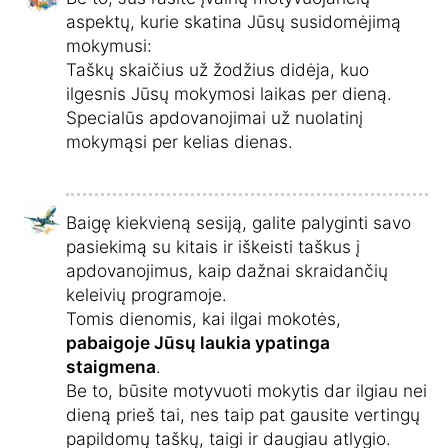
aspektų, kurie skatina Jūsų susidomėjimą
mokymusi:
Taškų skaičius už žodžius didėja, kuo
ilgesnis Jūsų mokymosi laikas per dieną.
Specialūs apdovanojimai už nuolatinį
mokymąsi per kelias dienas.
Baigę kiekvieną sesiją, galite palyginti savo
pasiekimą su kitais ir iškeisti taškus į
apdovanojimus, kaip dažnai skraidančių
keleivių programoje.
Tomis dienomis, kai ilgai mokotės,
pabaigoje Jūsų laukia ypatinga
staigmena
.
Be to, būsite motyvuoti mokytis dar ilgiau nei
dieną prieš tai, nes taip pat gausite vertingų
papildomų taškų, taigi ir daugiau atlygio.