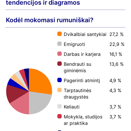
tendencijos ir diagramos
Kodėl mokomasi rumuniškai?
Dvikalbiai santykiai
27,2 %
Emigruoti
22,9 %
Darbas ir karjera
16,1 %
Bendrauti su
13,6 %
giminėmis
Pagerinti atmintį
4,9 %
Tarptautinės
4,3 %
draugystės
Keliauti
3,7 %
Mokykla, studijos
3,7 %
ar praktika