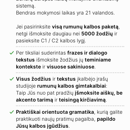
sistemą.
Bendras mokymosi laikas yra 21 valandos.
Jei pasirinksite
visą rumunų kalbos paketą
,
netgi išmoksite daugiau nei
5000 žodžių
ir
pasieksite C1 / C2 kalbos lygį.
Per tiksliai suderintas
frazes ir dialogo
tekstus
išmoksite žodžius jų
teminiame
kontekste
ir
visuose sakiniuose
.
Visus žodžius
ir
tekstus
įkalbėjo įrašų
studijoje
rumunų kalbos gimtakalbiai
:
Taip Jūs nuo pat pradžių
įšmoksite aiškų, be
akcento tarimą
ir
teisingą kirčiavimą
.
Praktiškai orientuota gramatika
, kurią galite
praktikuoti naujų pratimų pagalba,
papildo
Jūsų kalbos įgūdžius
.