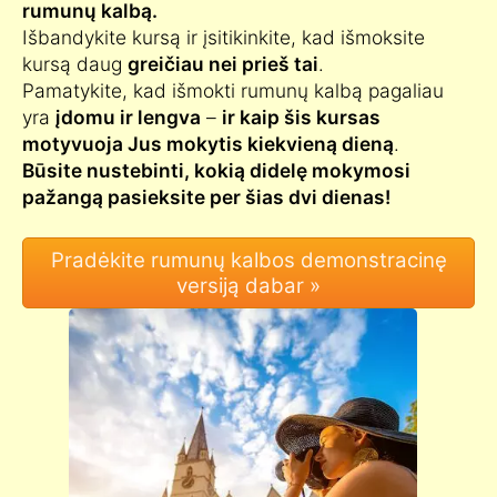
rumunų kalbą.
Išbandykite kursą ir įsitikinkite, kad išmoksite
kursą daug
greičiau nei prieš tai
.
Pamatykite, kad išmokti rumunų kalbą pagaliau
yra
įdomu ir lengva
–
ir kaip šis kursas
motyvuoja Jus mokytis kiekvieną dieną
.
Būsite nustebinti, kokią didelę mokymosi
pažangą pasieksite per šias dvi dienas!