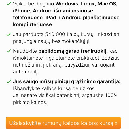
Veikia be diegimo
Windows
,
Linux
,
Mac OS
,
iPhone
,
Android išmaniuosiuose
telefonuose
,
iPad
ir
Android planšetiniuose
kompiuteriuose
.
Jau parduota 540 000 kalbų kursų.
Ir kasdien
prisijungia naujų besimokančiųjų!
Naudokite
papildomą garso treniruoklį
, kad
išmoktumėte ir galėtumėte praktikuoti žodžius
net nežiūrint į ekraną, pavyzdžiui, vairuojant
automobilį.
Jus saugo mūsų pinigų grąžinimo garantija:
Išbandykite kalbos kursą be rizikos.
Jei nesate visiškai patenkinti, atgausite 100%
pirkimo kainos.
Užsisakykite rumunų kalbos kalbos kursą »