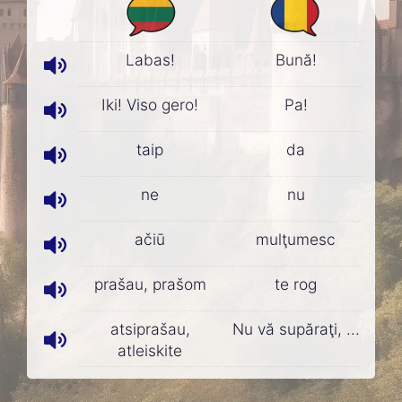
Labas!
Bună!
Iki! Viso gero!
Pa!
taip
da
ne
nu
ačiū
mulţumesc
prašau, prašom
te rog
atsiprašau,
Nu vă supăraţi, ...
atleiskite