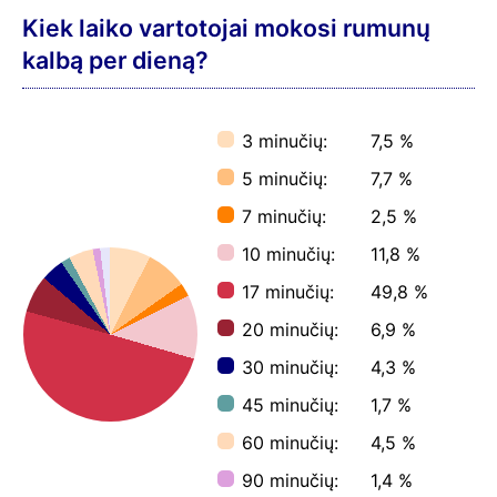
Kiek laiko vartotojai mokosi rumunų
kalbą per dieną?
3 minučių:
7,5 %
5 minučių:
7,7 %
7 minučių:
2,5 %
10 minučių:
11,8 %
17 minučių:
49,8 %
20 minučių:
6,9 %
30 minučių:
4,3 %
45 minučių:
1,7 %
60 minučių:
4,5 %
90 minučių:
1,4 %