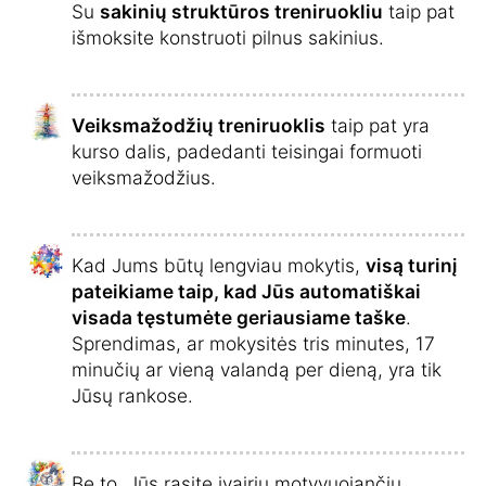
Su
sakinių struktūros treniruokliu
taip pat
išmoksite konstruoti pilnus sakinius.
Veiksmažodžių treniruoklis
taip pat yra
kurso dalis, padedanti teisingai formuoti
veiksmažodžius.
Kad Jums būtų lengviau mokytis,
visą turinį
pateikiame taip, kad Jūs automatiškai
visada tęstumėte geriausiame taške
.
Sprendimas, ar mokysitės tris minutes, 17
minučių ar vieną valandą per dieną, yra tik
Jūsų rankose.
Be to, Jūs rasite įvairių motyvuojančių