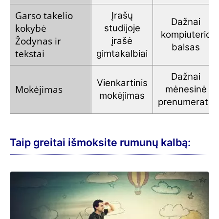
Garso takelio
Įrašų
Dažnai
kokybė
studijoje
kompiuterio
Žodynas ir
įrašė
balsas
tekstai
gimtakalbiai
Dažnai
Vienkartinis
Mokėjimas
mėnesinė
mokėjimas
prenumerata
Taip greitai išmoksite rumunų kalbą: