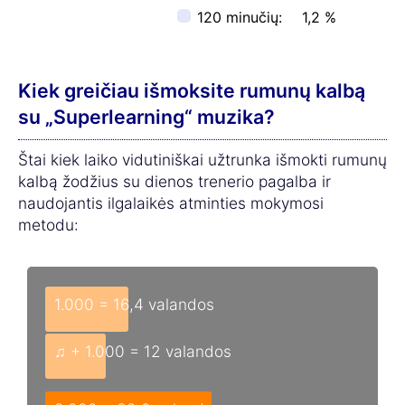
120 minučių:
1,2 %
Kiek greičiau išmoksite rumunų kalbą
su „Superlearning“ muzika?
Štai kiek laiko vidutiniškai užtrunka išmokti rumunų
kalbą žodžius su dienos trenerio pagalba ir
naudojantis ilgalaikės atminties mokymosi
metodu:
1.000 = 16,4 valandos
♫ + 1.000 = 12 valandos