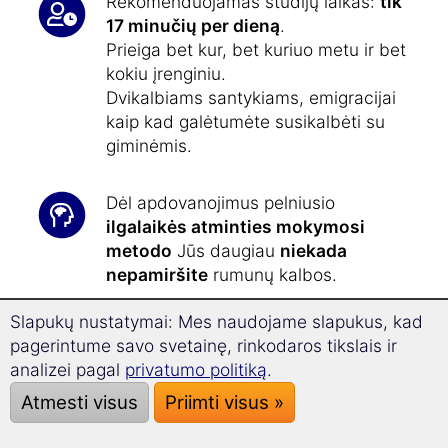
Rekomenduojamas studijų laikas:
tik
17 minučių per dieną
.
Prieiga bet kur, bet kuriuo metu ir bet
kokiu įrenginiu.
Dvikalbiams santykiams, emigracijai
kaip kad galėtumėte susikalbėti su
giminėmis.
Dėl apdovanojimus pelniusio
ilgalaikės atminties mokymosi
metodo
Jūs daugiau
niekada
nepamiršite
rumunų kalbos.
Slapukų nustatymai: Mes naudojame slapukus, kad
Su
supermokymosi technologija
pagerintume savo svetainę, rinkodaros tikslais ir
galite
26,8 % greičiau sėkmingai
analizei pagal
privatumo politiką
.
mokytis
ir padidinti gebėjimą
Atmesti visus
Priimti visus »
susikaupti.