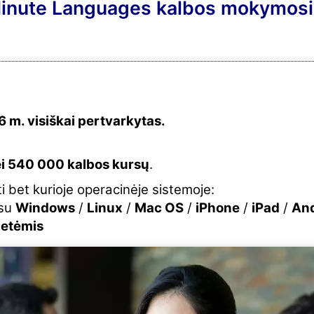
 Minute Languages kalbos mokymosi
 m. visiškai pertvarkytas.
i 540 000 kalbos kursų
.
i bet kurioje operacinėje sistemoje:
 su
Windows
/
Linux
/
Mac OS
/
iPhone
/
iPad
/
And
letėmis