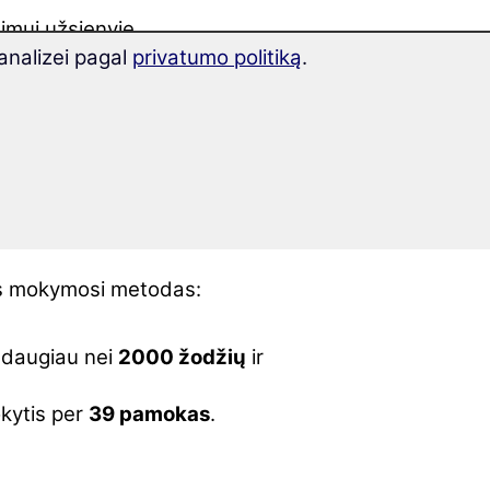
imui užsienyje.
analizei pagal
privatumo politiką
.
kymosi metodų, daug testų ir
r malonumo naudojantis mūsų
r suriūšiuoti pagal esmines,
susijusios su „Emigracija į
os mokymosi metodas:
 daugiau nei
2000 žodžių
ir
okytis per
39 pamokas
.