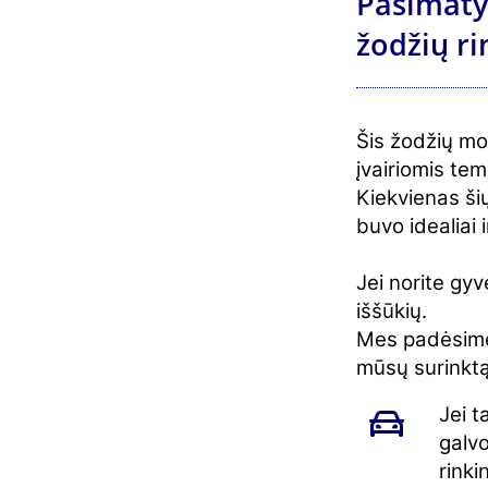
Pasimaty
žodžių r
Šis žodžių mo
įvairiomis tem
Kiekvienas ši
buvo idealiai 
Jei norite gyv
iššūkių.
Mes padėsime 
mūsų surinkt
Jei t
galvo
rinki