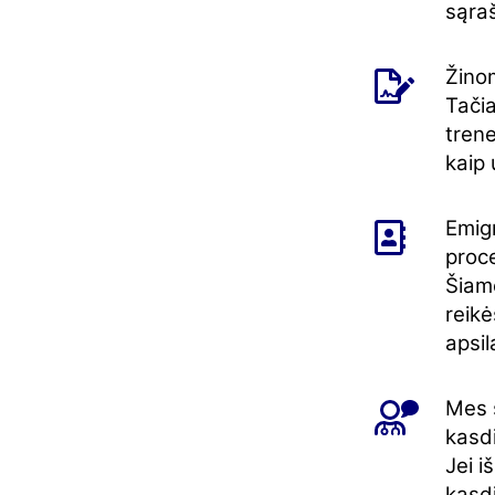
sąra
Žino
Tačia
trene
kaip 
Emigr
proc
Šiame
reik
apsil
Mes 
kasdi
Jei i
kasd