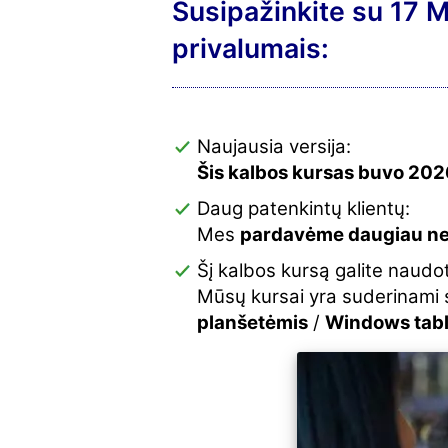
Susipažinkite su 17
privalumais:
Naujausia versija:
Šis kalbos kursas buvo 2026
Daug patenkintų klientų:
Mes
pardavėme daugiau ne
Šį kalbos kursą galite naudot
Mūsų kursai yra suderinami
planšetėmis
/
Windows tab