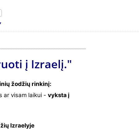
ti į Izraelį."
nių žodžių rinkinį:
 ar visam laikui -
vyksta į
žių Izraelyje