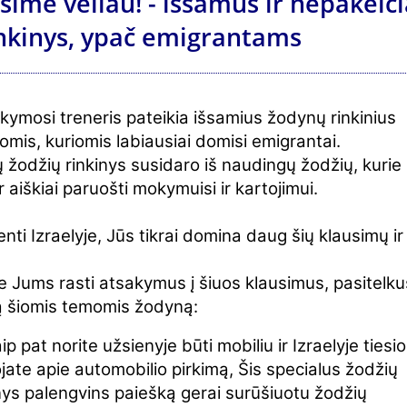
sime vėliau! - išsamus ir nepakei
inkinys, ypač emigrantams
kymosi treneris pateikia išsamius žodynų rinkinius
omis, kuriomis labiausiai domisi emigrantai.
ų žodžių rinkinys susidaro iš naudingų žodžių, kurie
ir aiškiai paruošti mokymuisi ir kartojimui.
enti Izraelyje, Jūs tikrai domina daug šių klausimų ir
Jums rasti atsakymus į šiuos klausimus, pasitelku
ą šiomis temomis žodyną:
aip pat norite užsienyje būti mobiliu ir Izraelyje tiesi
jate apie automobilio pirkimą, Šis specialus žodžių
nys palengvins paiešką gerai surūšiuotu žodžių