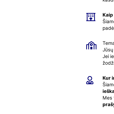
Kaip 
Šiame
padė
Tema
Jūsų
Jei i
žodži
Kur i
Šiam
iešk
Mes 
praš