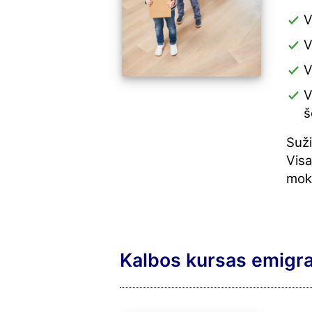
V
V
V
V
š
Suži
Visa
mok
Kalbos kursas emigrac