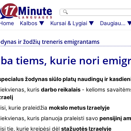
Home
Kalbos
Kursai & Lygiai
Daugiau...
 žodynas ir žodžių treneris emigrantams
ba tiems, kurie nori emigruo
specialus žodynas siūlo platų naudingų ir kasdieni
iekvienas, kuris
darbo reikalais
- kelioms savaitėms
zraelį
isi, kurie praleidžia
mokslo metus Izraelyje
iekvienas, kuris planuoja praleisti savo
pensijinį am
isi tie, kurie kreipėsi dėl
stažuotės Izraelyje