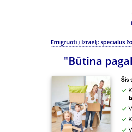
Emigruoti į Izraelį: specialus
"Būtina pagal
Šis 
K
I
V
K
V