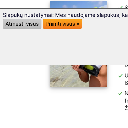
S
Slapukų nustatymai: Mes naudojame slapukus, kad 
Š
Atmesti visus
Priimti visus »
d
L
k
I
p
I
U
I
N
f
Ž