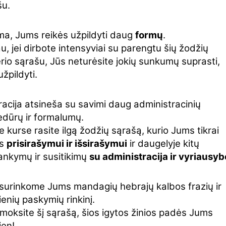
šu.
ma, Jums reikės užpildyti daug
formų
.
u, jei dirbote intensyviai su parengtu šių žodžių
rio sąrašu, Jūs neturėsite jokių sunkumų suprasti,
užpildyti.
acija atsineša su savimi daug administracinių
edūrų ir formalumų.
 kurse rasite ilgą žodžių sąrašą, kurio Jums tikrai
ės
prisirašymui ir išsirašymui
ir daugelyje kitų
ankymų ir susitikimų
su administracija ir vyriausyb
surinkome Jums mandagių hebrajų kalbos frazių ir
enių paskymių rinkinį.
šmoksite šį sąrašą, šios igytos žinios padės Jums
ien!