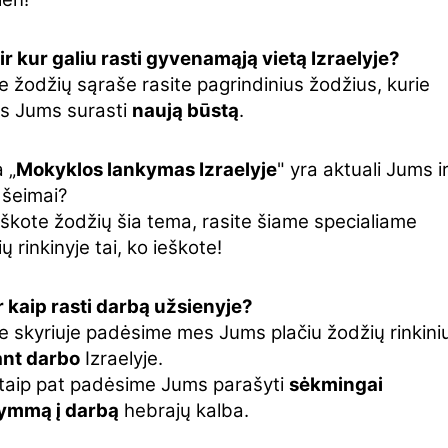
ir kur galiu rasti gyvenamąją vietą Izraelyje?
 žodžių sąraše rasite pagrindinius žodžius, kurie
s Jums surasti
naują būstą
.
 „
Mokyklos lankymas Izraelyje
" yra aktuali Jums i
 šeimai?
eškote žodžių šia tema, rasite šiame specialiame
ų rinkinyje tai, ko ieškote!
r kaip rasti darbą užsienyje?
e skyriuje padėsime mes Jums plačiu žodžių rinkini
ant darbo
Izraelyje.
taip pat padėsime Jums parašyti
sėkmingai
ymmą į darbą
hebrajų kalba.