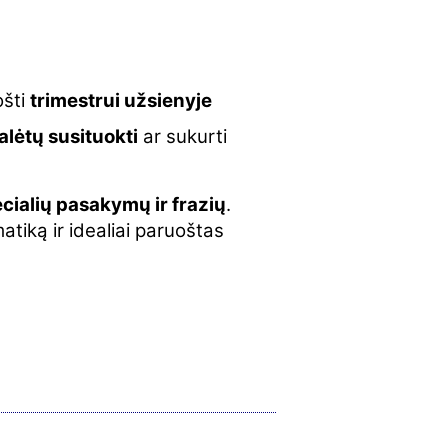
ošti
trimestrui užsienyje
alėtų susituokti
ar sukurti
cialių pasakymų ir frazių
.
tiką ir idealiai paruoštas