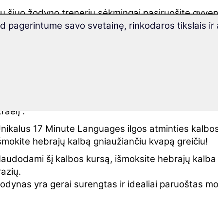
u šiuo žodyno treneriu sėkmingai pasiruošite gyven
pagerintume savo svetainę, rinkodaros tikslais ir 
iame hebrajų kalbos kalbos kurse rasite įvairių mo
augybę naujoviškų pratimų:
inkime kiekvienam besimokančiajam daug sėmės i
ursais!
šmokite ir pakartokite žodžius, kurie yra pritaikyti i
lačias ir svarbias kasdienio gyvenimo temas, kurios 
zraelį“.
nikalus 17 Minute Languages ilgos atminties kalb
šmokite hebrajų kalbą gniaužiančiu kvapą greičiu!
audodami šį kalbos kursą, išmoksite hebrajų kalba
razių.
odynas yra gerai surengtas ir idealiai paruoštas m