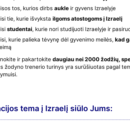
isos tos, kurios dirbs
aukle
ir gyvens Izraelyje
isi tie, kurie išvyksta
ilgoms atostogoms į Izraelį
isi
studentai
, kurie nori studijuoti Izraelyje ir pasiru
isi, kurie palieka tėvynę dėl gyvenimo meilės,
kad g
eimą
nokite ir pakartokite
daugiau nei 2000 žodžių, spe
s žodyno trenerio turinys yra surūšiuotas pagal tema
ymuisi.
ijos tema į Izraelį siūlo Jums: