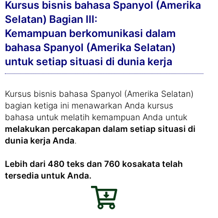
Kursus bisnis bahasa Spanyol (Amerika
Selatan) Bagian III:
Kemampuan berkomunikasi dalam
bahasa Spanyol (Amerika Selatan)
untuk setiap situasi di dunia kerja
Kursus bisnis bahasa Spanyol (Amerika Selatan)
bagian ketiga ini menawarkan Anda kursus
bahasa untuk melatih kemampuan Anda untuk
melakukan percakapan dalam setiap situasi di
dunia kerja Anda
.
Lebih dari 480 teks dan 760 kosakata telah
tersedia untuk Anda.