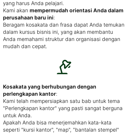
yang harus Anda pelajari.
Kami akan
mempermudah orientasi Anda dalam
perusahaan baru ini
:
Beragam kosakata dan frasa dapat Anda temukan
dalam kursus bisnis ini, yang akan membantu
Anda memahami struktur dan organisasi dengan
mudah dan cepat.
Kosakata yang berhubungan dengan
perlengkapan kantor
:
Kami telah mempersiapkan satu bab untuk tema
"Perlengkapan kantor" yang pasti sangat berguna
untuk Anda.
Apakah Anda bisa menerjemahkan kata-kata
seperti "kursi kantor", "map", "bantalan stempel"