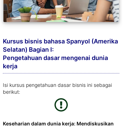
Kursus bisnis bahasa Spanyol (Amerika
Selatan) Bagian I:
Pengetahuan dasar mengenai dunia
kerja
Isi kursus pengetahuan dasar bisnis ini sebagai
berikut:
Keseharian dalam dunia kerja: Mendiskusikan