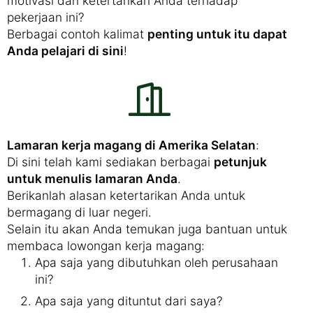
motivasi dan ketertarikan Anda terhadap
pekerjaan ini?
Berbagai contoh kalimat
penting untuk itu dapat
Anda pelajari di sini
!
Lamaran kerja magang di Amerika Selatan
:
Di sini telah kami sediakan berbagai
petunjuk
untuk menulis lamaran Anda
.
Berikanlah alasan ketertarikan Anda untuk
bermagang di luar negeri.
Selain itu akan Anda temukan juga bantuan untuk
membaca lowongan kerja magang:
Apa saja yang dibutuhkan oleh perusahaan
ini?
Apa saja yang dituntut dari saya?