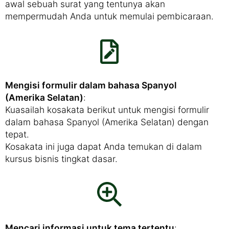
awal sebuah surat yang tentunya akan
mempermudah Anda untuk memulai pembicaraan.
Mengisi formulir dalam bahasa Spanyol
(Amerika Selatan)
:
Kuasailah kosakata berikut untuk mengisi formulir
dalam bahasa Spanyol (Amerika Selatan) dengan
tepat.
Kosakata ini juga dapat Anda temukan di dalam
kursus bisnis tingkat dasar.
Mencari informasi untuk tema tertentu
: