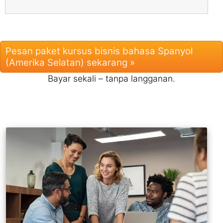
Pesan paket kursus bisnis bahasa Spanyol
(Amerika Selatan) sekarang »
Bayar sekali – tanpa langganan.