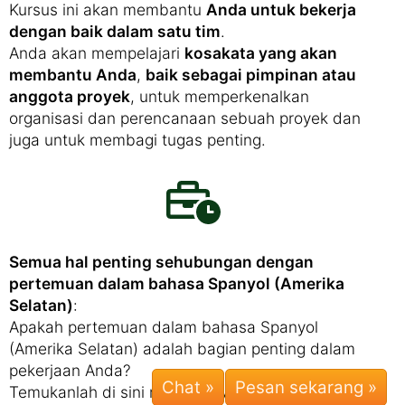
Kursus ini akan membantu
Anda untuk bekerja
dengan baik dalam satu tim
.
Anda akan mempelajari
kosakata yang akan
membantu Anda
,
baik sebagai pimpinan atau
anggota proyek
, untuk memperkenalkan
organisasi dan perencanaan sebuah proyek dan
juga untuk membagi tugas penting.
Semua hal penting sehubungan dengan
pertemuan dalam bahasa Spanyol (Amerika
Selatan)
:
Apakah pertemuan dalam bahasa Spanyol
(Amerika Selatan) adalah bagian penting dalam
pekerjaan Anda?
Chat »
Temukanlah di sini masukan yang berguna untuk