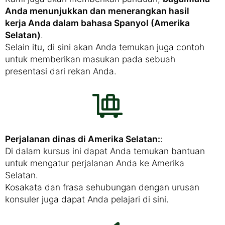
Anda menunjukkan dan menerangkan hasil
kerja Anda dalam bahasa Spanyol (Amerika
Selatan)
.
Selain itu, di sini akan Anda temukan juga contoh
untuk memberikan masukan pada sebuah
presentasi dari rekan Anda.
Perjalanan dinas di Amerika Selatan:
:
Di dalam kursus ini dapat Anda temukan bantuan
untuk mengatur perjalanan Anda ke Amerika
Selatan.
Kosakata dan frasa sehubungan dengan urusan
konsuler juga dapat Anda pelajari di sini.