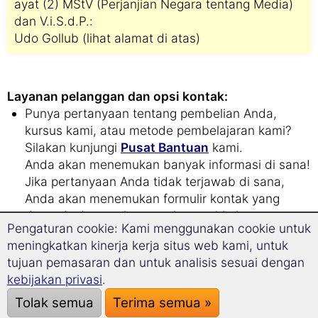
ayat (2) MStV (Perjanjian Negara tentang Media)
dan V.i.S.d.P.:
Udo Gollub (lihat alamat di atas)
Layanan pelanggan dan opsi kontak:
Punya pertanyaan tentang pembelian Anda,
kursus kami, atau metode pembelajaran kami?
Silakan kunjungi
Pusat Bantuan
kami.
Anda akan menemukan banyak informasi di sana!
Jika pertanyaan Anda tidak terjawab di sana,
Anda akan menemukan formulir kontak yang
dapat Anda gunakan untuk mengirimkan
Pengaturan cookie: Kami menggunakan cookie untuk
permintaan Anda kepada kami.
meningkatkan kinerja kerja situs web kami, untuk
Nomor telepon kami adalah +49-89-52033479,
tujuan pemasaran dan untuk analisis sesuai dengan
tetapi kami menyarankan agar Anda mengirimkan
kebijakan privasi
.
email kepada kami.
Tolak semua
Terima semua »
Dengan demikian, kami dapat menjawab Anda