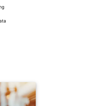
ng
ata