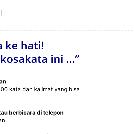
 ke hati!
sakata ini ...”
an
.
400 kata dan kalimat yang bisa
au berbicara di telepon
an.