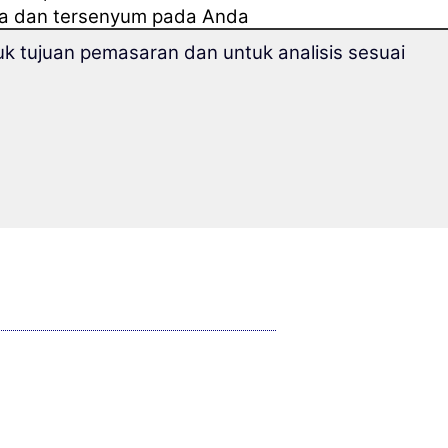
pa dan tersenyum pada Anda
k tujuan pemasaran dan untuk analisis sesuai
ang duduk di sebelah Anda di
?
Anda.
uan" ini Anda akan
suai temanya dan ideal untuk