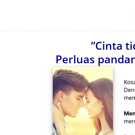
”Cinta t
Perluas pandan
Kosa
Deng
mem
Men
mer