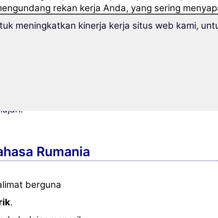
engundang rekan kerja Anda, yang sering menya
ntuk makan di restoran bersama?
k meningkatkan kinerja kerja situs web kami, untu
nda ingin tahu, apakah pria Rumania yang ramah y
afe, benar-benar hanya mengagumi pakaian Anda
kosakata spesial inilah "senjata" yang tepat untuk 
gan berbagai kosakata dengan tema "cinta dan ray
elajari lebih dari 1.400 kosakata, yang dibagi se
lajari.
ahasa Rumania
limat berguna
rik
.