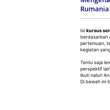
Rumania
Isi
kursus se
berdasarkan 
pertemuan, t
kegiatan yan
Tentu saja l
perspektif lai
Ikuti naluri A
Di bawah ini b