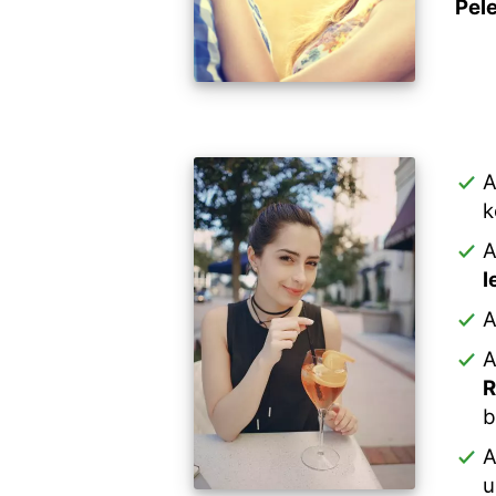
Pel
k
A
l
A
A
R
b
A
u