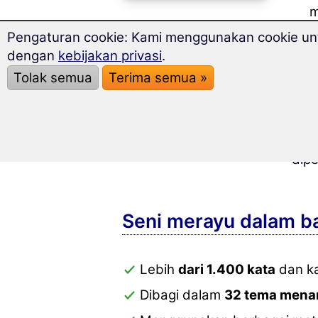
m
u
Pengaturan cookie: Kami menggunakan cookie untu
dengan
kebijakan privasi
.
A
c
Tolak semua
Terima semua »
Ya, 
Den
memp
dipe
Seni merayu dalam b
Lebih
dari 1.400 kata
dan ka
Dibagi dalam
32 tema mena