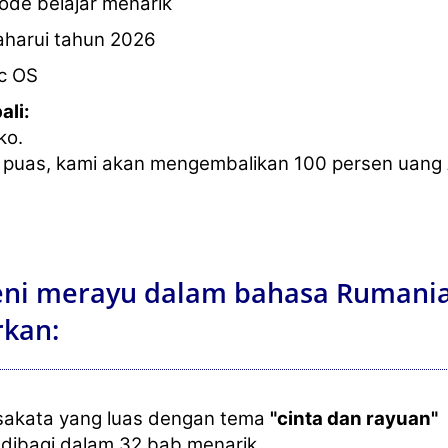
de belajar menarik
aharui tahun 2026
c OS
ali:
ko.
 puas, kami akan mengembalikan 100 persen uang
eni merayu dalam bahasa Rumani
kan:
osakata yang luas dengan tema
"cinta dan rayuan"
 dibagi dalam 32 bab menarik.