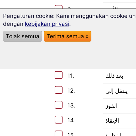
9.
الأنف
Pengaturan cookie: Kami menggunakan cookie untu
dengan
kebijakan privasi
.
10.
وسط
Tolak semua
Terima semua »
Ujilah kemampuan Anda:
Kosakata Tingkat Lanjut (Leve
11.
بعد ذلك
12.
ينتقل إلى
13.
الفوز
14.
الإنقاذ
15.
النظرة