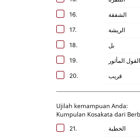
16.
الشفقة
17.
الريشة
18.
بل
19.
لقول المأثور
20.
قريب
Ujilah kemampuan Anda:
Kumpulan Kosakata dari Berba
21.
الخطبة