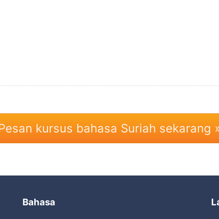
Pesan kursus bahasa Suriah sekarang 
Bahasa
L