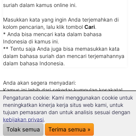
suriah dalam kamus online ini.
Masukkan kata yang ingin Anda terjemahkan di
kolom pencarian, lalu klik tombol
Cari
.
* Anda bisa mencari kata dalam bahasa
Indonesia di kamus ini.
** Tentu saja Anda juga bisa memasukkan kata
dalam bahasa suriah dan mencari terjemahannya
dalam bahasa Indonesia.
Anda akan segera menyadari:
Kamus ini lebih dari sekedar kumpulan kosakata!
Kami akan sekaligus menampilkan kalimat
Pengaturan cookie: Kami menggunakan cookie untuk
lengkap, di mana kata itu digunakan.
meningkatkan kinerja kerja situs web kami, untuk
Dengan begitu Anda bisa langsung belajar,
tujuan pemasaran dan untuk analisis sesuai dengan
bagaimana kata ini dipakai dalam kalimat.
kebijakan privasi
.
Tolak semua
Terima semua »
3 Tips terbaik kami: