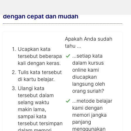
Berikut cara Anda belajar kosakata baru
dengan cepat dan mudah
Apakah Anda sudah
tahu ...
Ucapkan kata
...setiap kata
tersebut beberapa
dalam kursus
kali dengan keras.
online kami
Tulis kata tersebut
diucapkan
di kartu belajar.
langsung oleh
Ulangi kata
orang suriah?
tersebut dalam
...metode belajar
selang waktu
kami dengan
makin lama,
memori jangka
sampai kata
panjang
tersebut tersimpan
menggunakan
dalam memori