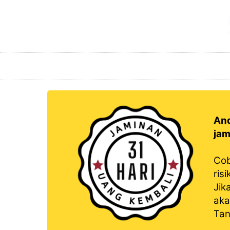
An
jam
Co
risi
Jik
aka
Tan