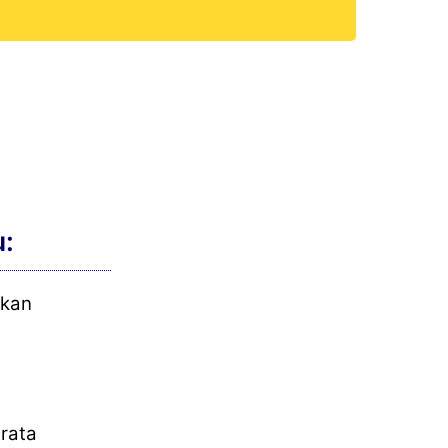
u:
pkan
rata