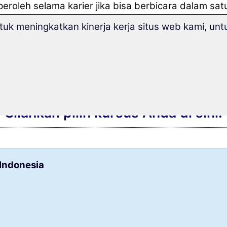
peroleh selama karier jika bisa berbicara dalam sat
g adalah
US$ 69,500
lebih banyak.
k meningkatkan kinerja kerja situs web kami, untu
Silahkan pilih kursus Anda di sini:
Indonesia