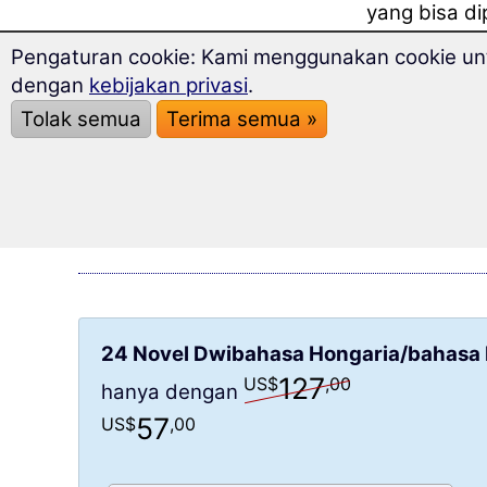
yang bisa di
bahasa asin
Pengaturan cookie: Kami menggunakan cookie untu
dengan
kebijakan privasi
.
Tolak semua
Terima semua »
24 Novel Dwibahasa Hongaria/bahasa 
127
US$
,00
hanya dengan
57
US$
,00