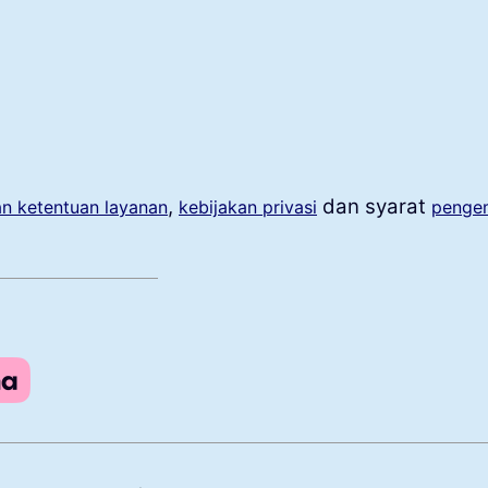
,
dan syarat
an ketentuan layanan
kebijakan privasi
pengem