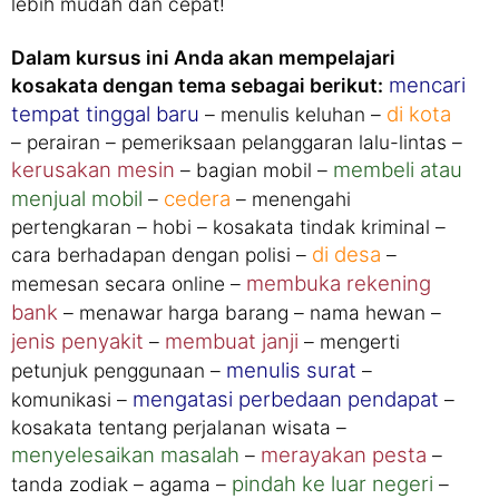
lebih mudah dan cepat!
Dalam kursus ini Anda akan mempelajari
mencari
kosakata dengan tema sebagai berikut:
tempat tinggal baru
di kota
– menulis keluhan –
– perairan – pemeriksaan pelanggaran lalu-lintas –
kerusakan mesin
membeli atau
– bagian mobil –
menjual mobil
cedera
–
– menengahi
pertengkaran – hobi – kosakata tindak kriminal –
di desa
cara berhadapan dengan polisi –
–
membuka rekening
memesan secara online –
bank
– menawar harga barang – nama hewan –
jenis penyakit
membuat janji
–
– mengerti
menulis surat
petunjuk penggunaan –
–
mengatasi perbedaan pendapat
komunikasi –
–
kosakata tentang perjalanan wisata –
menyelesaikan masalah
merayakan pesta
–
–
pindah ke luar negeri
tanda zodiak – agama –
–