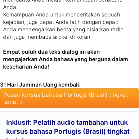
Anda.
Kemampuan Anda untuk menceritakan sebuah
kejadian, juga dapat Anda latih dengan cepat:
Anda mendengarkan berita yang disiarkan radio
dan juga membaca artikel di koran.
Empat puluh dua teks dialog ini akan
mengajarkan Anda bahasa yang berguna dalam
keseharian Anda!
31 Hari Jaminan Uang kembali:
Pesan kursus bahasa Portugis (Brasil) tingkat
lanjut »
Inklusif: Pelatih audio tambahan untuk
kursus bahasa Portugis (Brasil) tingkat