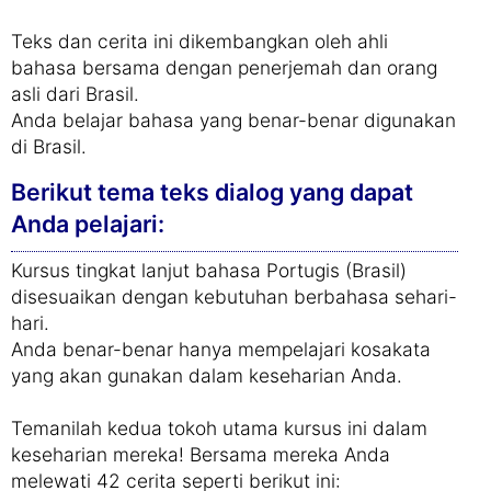
Teks dan cerita ini dikembangkan oleh ahli
bahasa bersama dengan penerjemah dan orang
asli dari Brasil.
Anda belajar bahasa yang benar-benar digunakan
di Brasil.
Berikut tema teks dialog yang dapat
Anda pelajari:
Kursus tingkat lanjut bahasa Portugis (Brasil)
disesuaikan dengan kebutuhan berbahasa sehari-
hari.
Anda benar-benar hanya mempelajari kosakata
yang akan gunakan dalam keseharian Anda.
Temanilah kedua tokoh utama kursus ini dalam
keseharian mereka! Bersama mereka Anda
melewati 42 cerita seperti berikut ini: