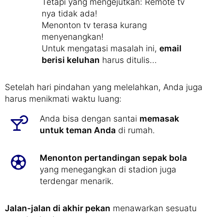
Tetapi yang mengejutkan: Remote tv
nya tidak ada!
Menonton tv terasa kurang
menyenangkan!
Untuk mengatasi masalah ini,
email
berisi keluhan
harus ditulis...
Setelah hari pindahan yang melelahkan, Anda juga
harus menikmati waktu luang:
Anda bisa dengan santai
memasak
untuk teman Anda
di rumah.
Menonton pertandingan sepak bola
yang menegangkan di stadion juga
terdengar menarik.
Jalan-jalan di akhir pekan
menawarkan sesuatu