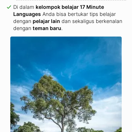
Di dalam
kelompok belajar 17 Minute
Languages
Anda bisa bertukar tips belajar
dengan
pelajar lain
dan sekaligus berkenalan
dengan
teman baru
.