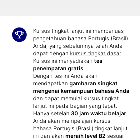
Kursus lanjutan mengajarkan Anda
lebih dari 1.800 kata baru
.
Kursus tingkat lanjut ini memperluas
pengetahuan bahasa Portugis (Brasil)
Anda, yang sebelumnya telah Anda
dapat dengan
kursus tingkat dasar
.
Kursus ini menyediakan
tes
penempatan gratis
.
Dengan tes ini Anda akan
mendapatkan
gambaran singkat
mengenai kemampuan bahasa Anda
dan dapat memulai kursus tingkat
lanjut ini pada bagian yang tepat.
Hanya setelah
30 jam waktu belajar
,
Anda akan mempelajari kursus
bahasa Portugis (Brasil) tingkat lanjut
ini dan akan
meraih level B2
sesuai