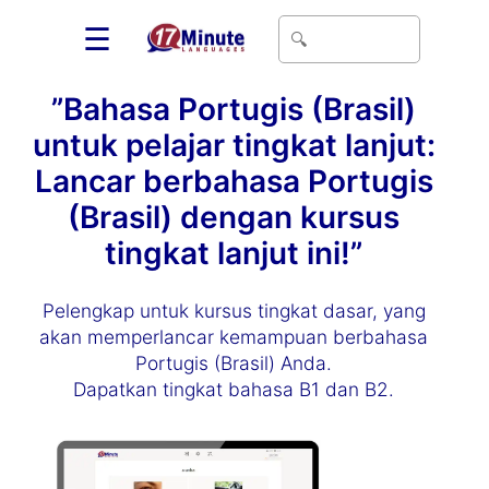
☰
”Bahasa Portugis (Brasil)
untuk pelajar tingkat lanjut:
Lancar berbahasa Portugis
(Brasil) dengan kursus
tingkat lanjut ini!”
Pelengkap untuk kursus tingkat dasar, yang
akan memperlancar kemampuan berbahasa
Portugis (Brasil) Anda.
Dapatkan tingkat bahasa B1 dan B2.