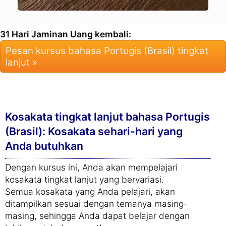
31 Hari Jaminan Uang kembali:
Pesan kursus bahasa Portugis (Brasil) tingkat
lanjut »
Kosakata tingkat lanjut bahasa Portugis
(Brasil): Kosakata sehari-hari yang
Anda butuhkan
Dengan kursus ini, Anda akan mempelajari
kosakata tingkat lanjut yang bervariasi.
Semua kosakata yang Anda pelajari, akan
ditampilkan sesuai dengan temanya masing-
masing, sehingga Anda dapat belajar dengan