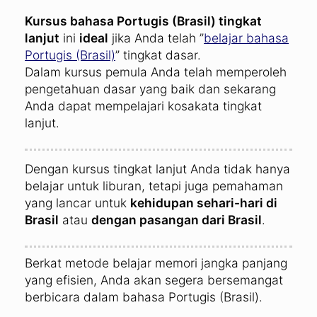
Kursus bahasa Portugis (Brasil) tingkat
lanjut
ini
ideal
jika Anda telah ”
belajar bahasa
Portugis (Brasil)
” tingkat dasar.
Dalam kursus pemula Anda telah memperoleh
pengetahuan dasar yang baik dan sekarang
Anda dapat mempelajari kosakata tingkat
lanjut.
Dengan kursus tingkat lanjut Anda tidak hanya
belajar untuk liburan, tetapi juga pemahaman
yang lancar untuk
kehidupan sehari-hari di
Brasil
atau
dengan pasangan dari Brasil
.
Berkat metode belajar memori jangka panjang
yang efisien, Anda akan segera bersemangat
berbicara dalam bahasa Portugis (Brasil).