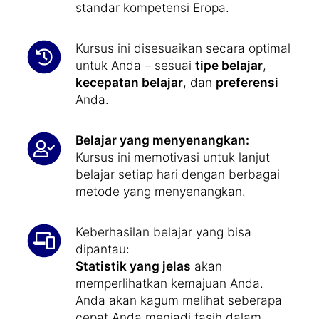
standar kompetensi Eropa.
Kursus ini disesuaikan secara optimal
untuk Anda – sesuai
tipe belajar
,
kecepatan belajar
, dan
preferensi
Anda.
Belajar yang menyenangkan:
Kursus ini memotivasi untuk lanjut
belajar setiap hari dengan berbagai
metode yang menyenangkan.
Keberhasilan belajar yang bisa
dipantau:
Statistik yang jelas
akan
memperlihatkan kemajuan Anda.
Anda akan kagum melihat seberapa
cepat Anda menjadi fasih dalam