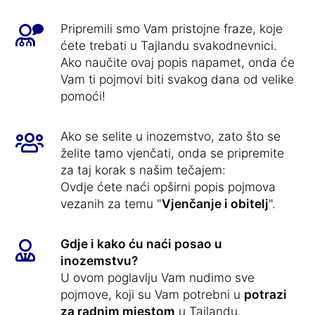
Pripremili smo Vam pristojne fraze, koje
ćete trebati u Tajlandu svakodnevnici.
Ako naučite ovaj popis napamet, onda će
Vam ti pojmovi biti svakog dana od velike
pomoći!
Ako se selite u inozemstvo, zato što se
želite tamo vjenčati, onda se pripremite
za taj korak s našim tečajem:
Ovdje ćete naći opširni popis pojmova
vezanih za temu "
Vjenčanje i obitelj
".
Gdje i kako ću naći posao u
inozemstvu?
U ovom poglavlju Vam nudimo sve
pojmove, koji su Vam potrebni u
potrazi
za radnim mjestom
u Tajlandu.