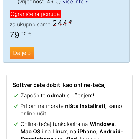
(vrijednost: 49 €)
Više info »
Ograničena ponuda
244
€
za ukupno samo
79
,00 €
Dalje »
Softver ćete dobiti kao online-tečaj
Započnite
odmah
s učenjem!
Pritom ne morate
ništa instalirati
, samo
online učiti.
Online-tečaj funkcionira na
Windows
,
Mac OS
i na
Linux
, na
iPhone
,
Android-
Smartphone
i na
iPad
, kao i na