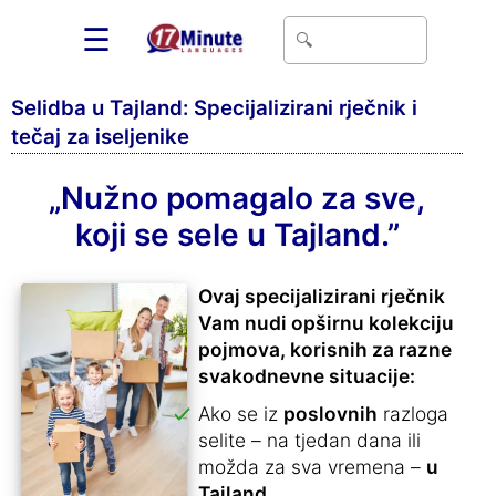
☰
Selidba u Tajland: Specijalizirani rječnik i
tečaj za iseljenike
„Nužno pomagalo za sve,
koji se sele u Tajland.”
Ovaj specijalizirani rječnik
Vam nudi opširnu kolekciju
pojmova, korisnih za razne
svakodnevne situacije:
Ako se iz
poslovnih
razloga
selite – na tjedan dana ili
možda za sva vremena –
u
Tajland
.