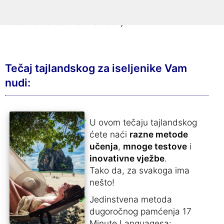
Čitav sadržaj tečaja je sortiran po temama i
idealno konstruiran za učenje.
Tečaj tajlandskog za iseljenike Vam
nudi:
U ovom tečaju tajlandskog
ćete naći
razne metode
učenja
,
mnoge testove
i
inovativne vježbe
.
Tako da, za svakoga ima
nešto!
Jedinstvena metoda
dugoročnog pamćenja 17
Minute Languagesa: