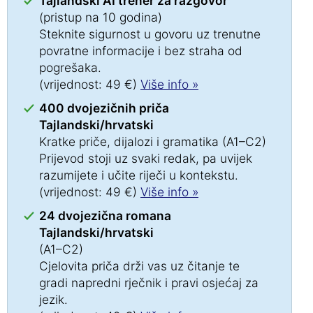
Tajlandski AI trener za razgovor
(pristup na 10 godina)
Steknite sigurnost u govoru uz trenutne
povratne informacije i bez straha od
pogrešaka.
(vrijednost: 49 €)
Više info »
400 dvojezičnih priča
Tajlandski/hrvatski
Kratke priče, dijalozi i gramatika (A1–C2)
Prijevod stoji uz svaki redak, pa uvijek
razumijete i učite riječi u kontekstu.
(vrijednost: 49 €)
Više info »
24 dvojezična romana
Tajlandski/hrvatski
(A1–C2)
Cjelovita priča drži vas uz čitanje te
gradi napredni rječnik i pravi osjećaj za
jezik.