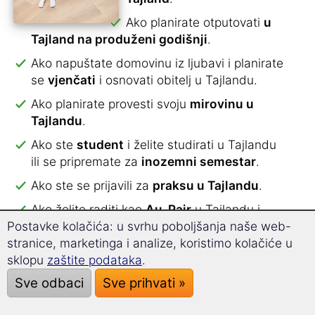
Ako planirate otputovati
u
Tajland na produženi godišnji
.
Ako napuštate domovinu iz ljubavi i planirate
se
vjenčati
i osnovati obitelj u Tajlandu.
Ako planirate provesti svoju
mirovinu u
Tajlandu
.
Ako ste
student
i želite studirati u Tajlandu
ili se pripremate za
inozemni semestar
.
Ako ste se prijavili za
praksu u Tajlandu
.
Ako želite raditi kao
Au-Pair
u Tajlandu i
Postavke kolačića: u svrhu poboljšanja naše web-
planirate tamo živjeti.
stranice, marketinga i analize, koristimo kolačiće u
Ako Vaše dijete želi provesti
školsku godinu
sklopu
zaštite podataka
.
u Tajlandu
.
Sve odbaci
Sve prihvati »
Sa specijaliziranim rječnikom za iseljenike ćete
naučiti
preko 2.000 pojmova i poslovica
.