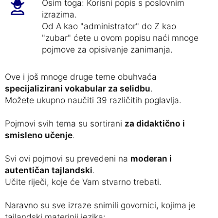
Osim toga: Korisni popis s poslovnim
izrazima.
Od A kao "administrator" do Z kao
"zubar" ćete u ovom popisu naći mnoge
pojmove za opisivanje zanimanja.
Ove i još mnoge druge teme obuhvaća
specijalizirani vokabular za selidbu
.
Možete ukupno naučiti 39 različitih poglavlja.
Pojmovi svih tema su sortirani
za didaktično i
smisleno učenje
.
Svi ovi pojmovi su prevedeni na
moderan i
autentičan tajlandski
.
Učite riječi, koje će Vam stvarno trebati.
Naravno su sve izraze snimili govornici, kojima je
tajlandski materinji jezika: