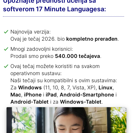
Upoznajte prednosti učenja sa
softverom 17 Minute Languagesa:
Najnovija verzija:
Ovaj je tečaj 2026. bio
kompletno prerađen
.
Mnogi zadovoljni korisnici:
Prodali smo preko
540.000 tečajeva
.
Ovaj tečaj možete koristiti na svakom
operativnom sustavu:
Naši tečaji su kompatibilni s ovim sustavima:
Za
Windows
(11, 10, 8, 7, Vista, XP),
Linux
,
Mac
,
iPhone
i
iPad
,
Android-Smartphone
i
Android-Tablet
i za
Windows-Tablet
.