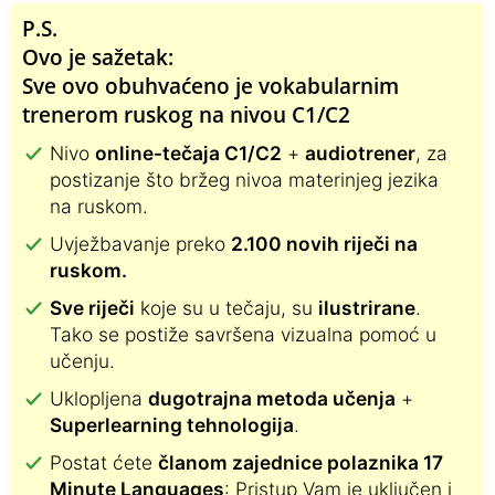
P.S.
Ovo je sažetak:
Sve ovo obuhvaćeno je vokabularnim
trenerom ruskog na nivou C1/C2
Nivo
online-tečaja C1/C2
+
audiotrener
, za
postizanje što bržeg nivoa materinjeg jezika
na ruskom.
Uvježbavanje preko
2.100 novih riječi na
ruskom.
Sve riječi
koje su u tečaju, su
ilustrirane
.
Tako se postiže savršena vizualna pomoć u
učenju.
Uklopljena
dugotrajna metoda učenja
+
Superlearning tehnologija
.
Postat ćete
članom zajednice polaznika 17
Minute Languages
: Pristup Vam je uključen i