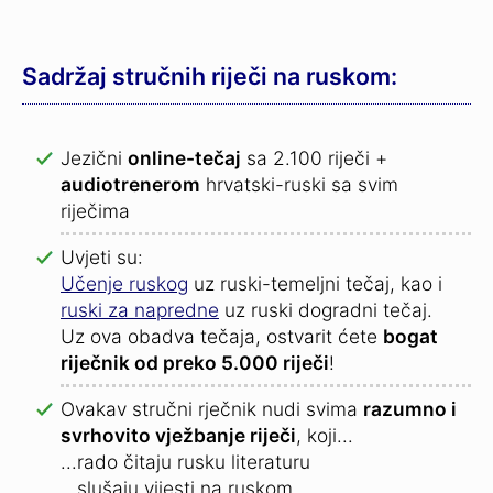
Sadržaj stručnih riječi na ruskom:
Jezični
online-tečaj
sa 2.100 riječi +
audiotrenerom
hrvatski-ruski sa svim
riječima
Uvjeti su:
Učenje ruskog
uz ruski-temeljni tečaj, kao i
ruski za napredne
uz ruski dogradni tečaj.
Uz ova obadva tečaja, ostvarit ćete
bogat
riječnik od preko 5.000 riječi
!
Ovakav stručni rječnik nudi svima
razumno i
svrhovito vježbanje riječi
, koji...
...rado čitaju rusku literaturu
...slušaju vijesti na ruskom