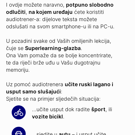
I ovdje možete naravno,
potpuno slobodno
odlučiti
,
na kojem uređaju
ćete koristiti
audiotrener-a: dijelove teksta možete
odslušati na svom smartphone-u ili na PC-u.
U pozadini svake od Vaših omiljenih lekcija,
čuje se
Superlearning-glazba
.
Ona Vam pomaže da se bolje koncentrirate,
te da riječi brže uđu u Vašu dugotrajnu
memoriju.
Uz pomoć audiotrenera
učite ruski lagano i
usput samo slušajući
:
Sjetite se na primjer sljedečih situacija:
...učite usput dok radite
šport
, ili
vozite bicikl
.
...sjedite u
autu
– i usput učite.