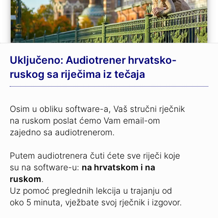
Uključeno: Audiotrener hrvatsko-
ruskog sa riječima iz tečaja
Osim u obliku software-a, Vaš stručni rječnik
na ruskom poslat ćemo Vam email-om
zajedno sa audiotrenerom.
Putem audiotrenera čuti ćete sve riječi koje
su na software-u:
na hrvatskom i na
ruskom
.
Uz pomoć preglednih lekcija u trajanju od
oko 5 minuta, vježbate svoj rječnik i izgovor.