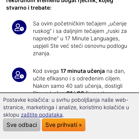
rekordnom vremenu bogat rječnik, kojeg
stvarno i trebate:
Sa ovim početničkim tečajem „učenje
ruskog“ i sa daljnjim tečajem „ruski za
napredne“ u 17 Minute Languages,
uspjeli Ste već steći osnovnu podlogu
znanja.
Kod svega
17 minuta učenja
na dan,
učite efikasno i s određenim ciljem.
Nakon samo 40 sati učenja, dostigli
Ste već
nivo C1 i C2
Europskog
Postavke kolačića: u svrhu poboljšanja naše web-
referentnog okvira za poznavanje
stranice, marketinga i analize, koristimo kolačiće u
jezika.
sklopu
zaštite podataka
.
Sve odbaci
Sve prihvati »
Vježbanje rječnika – brzo, efektivno
i s užitkom: