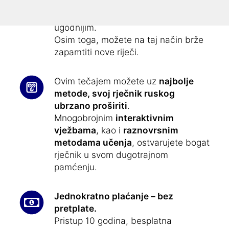
Riječi u ovom tečaju su ilustrirane
–
to čini učenje jednostavnijim i
ugodnijim.
Osim toga, možete na taj način brže
zapamtiti nove riječi.
Ovim tečajem možete uz
najbolje
metode, svoj rječnik ruskog
ubrzano proširiti
.
Mnogobrojnim
interaktivnim
vježbama
, kao i
raznovrsnim
metodama učenja
, ostvarujete bogat
rječnik u svom dugotrajnom
pamćenju.
Jednokratno plaćanje – bez
pretplate.
Pristup 10 godina, besplatna