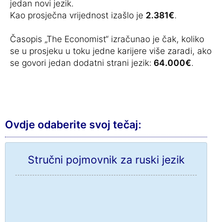
jedan novi jezik.
Kao prosječna vrijednost izašlo je
2.381€
.
Časopis „The Economist“ izračunao je čak, koliko
se u prosjeku u toku jedne karijere više zaradi, ako
se govori jedan dodatni strani jezik:
64.000€
.
Ovdje odaberite svoj tečaj:
Stručni pojmovnik za ruski jezik
Narudžba »
Chat »