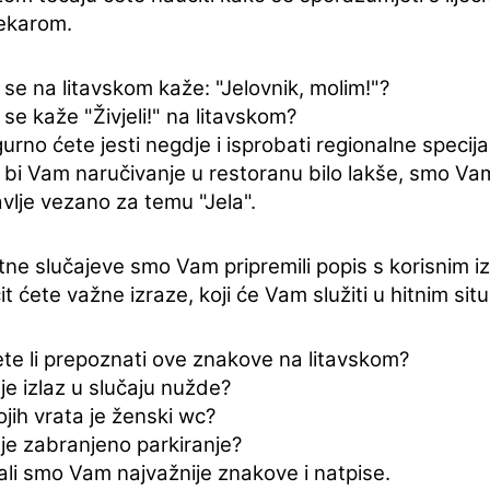
ekarom.
se na litavskom kaže: "Jelovnik, molim!"?
se kaže "Živjeli!" na litavskom?
urno ćete jesti negdje i isprobati regionalne specijali
bi Vam naručivanje u restoranu bilo lakše, smo Vam
vlje vezano za temu "Jela".
tne slučajeve smo Vam pripremili popis s korisnim i
t ćete važne izraze, koji će Vam služiti u hitnim sit
te li prepoznati ove znakove na litavskom?
je izlaz u slučaju nužde?
ojih vrata je ženski wc?
je zabranjeno parkiranje?
li smo Vam najvažnije znakove i natpise.