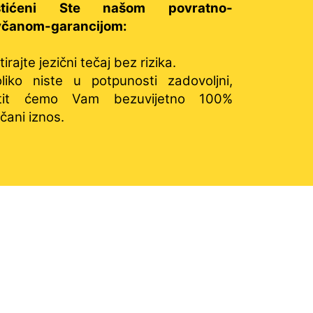
štićeni Ste našom povratno-
včanom-garancijom:
irajte jezični tečaj bez rizika.
liko niste u potpunosti zadovoljni,
atit ćemo Vam bezuvijetno 100%
čani iznos.