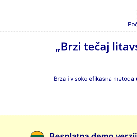
Po
„Brzi tečaj lit
Brza i visoko efikasna metoda 
Besplatna demo verzij