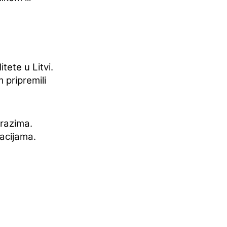
tete u Litvi.
 pripremili
zrazima.
uacijama.