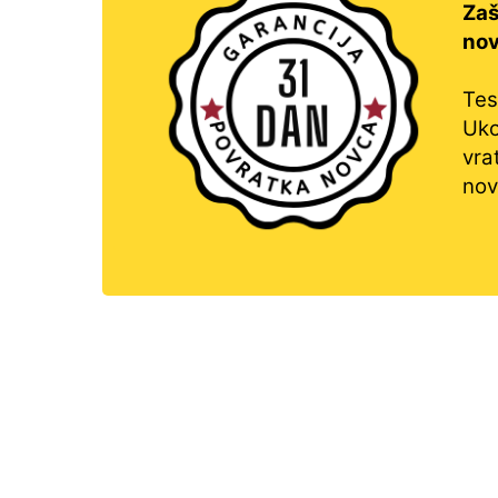
Za
no
Test
Uko
vr
nov