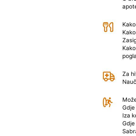
apot
Kako 
Kako 
Zasig
Kako 
pogla
Za hi
Nauči
Može
Gdje 
Iza k
Gdje 
Sabra