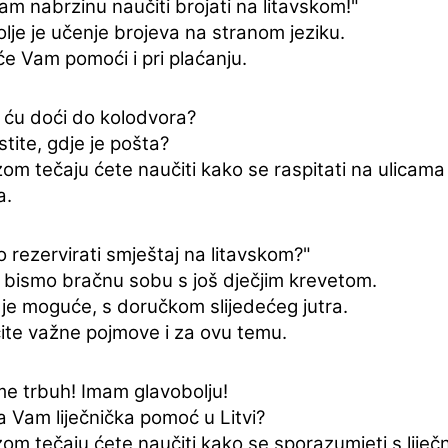
m nabrzinu naučiti brojati na litavskom!"
lje je učenje brojeva na stranom jeziku.
e Vam pomoći i pri plaćanju.
 ću doći do kolodvora?
tite, gdje je pošta?
om tečaju ćete naučiti kako se raspitati na ulicam
a.
 rezervirati smještaj na litavskom?"
i bismo bračnu sobu s još dječjim krevetom.
 je moguće, s doručkom slijedećeg jutra.
ite važne pojmove i za ovu temu.
me trbuh! Imam glavobolju!
 Vam liječnička pomoć u Litvi?
om tečaju ćete naučiti kako se sporazumjeti s liječn