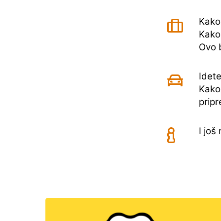
Kako 
Kako 
Ovo b
Idete
Kako
pripr
I još