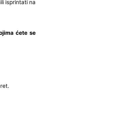
li isprintati na
ojima ćete se
ret.