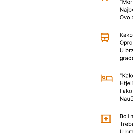
"Mora
Najbo
Ovo ć
Kako
Opros
U brz
grad
"Kako
Htjel
I ako
Nauč
Boli 
Treba
U brz