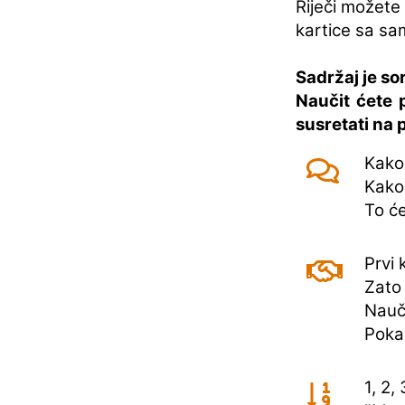
Riječi možete p
kartice sa sa
Sadržaj je so
Naučit ćete 
susretati na 
Kako
Kako 
To će
Prvi 
Zato 
Nauči
Poka
1, 2, 