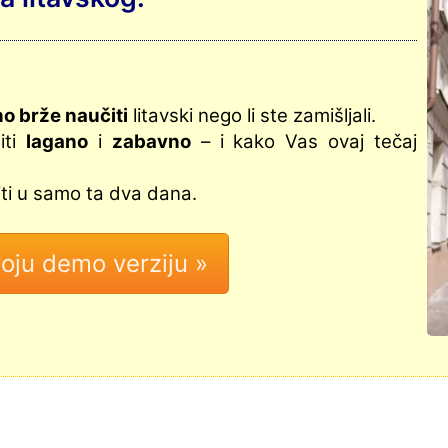
o brže naučiti
litavski nego li ste zamišljali.
iti
lagano
i
zabavno
– i kako Vas ovaj tečaj
iti u samo ta dva dana.