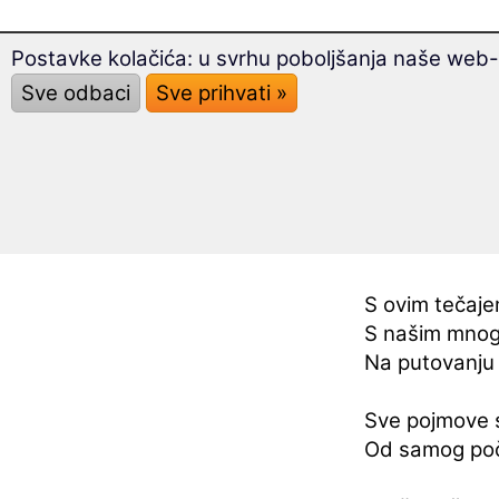
Postavke kolačića: u svrhu poboljšanja naše web-s
Sve odbaci
Sve prihvati »
Ovo ćete 
S ovim tečaje
S našim mnog
Na putovanju 
Sve pojmove su
Od samog poče