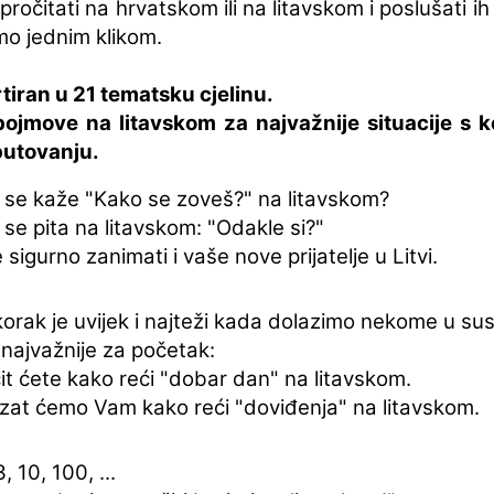
ročitati na hrvatskom ili na litavskom i poslušati ih i
mo jednim klikom.
rtiran u 21 tematsku cjelinu.
pojmove na litavskom za najvažnije situacije s k
putovanju.
 se kaže "Kako se zoveš?" na litavskom?
se pita na litavskom: "Odakle si?"
 sigurno zanimati i vaše nove prijatelje u Litvi.
korak je uvijek i najteži kada dolazimo nekome u sus
najvažnije za početak:
t ćete kako reći "dobar dan" na litavskom.
zat ćemo Vam kako reći "doviđenja" na litavskom.
3, 10, 100, ...