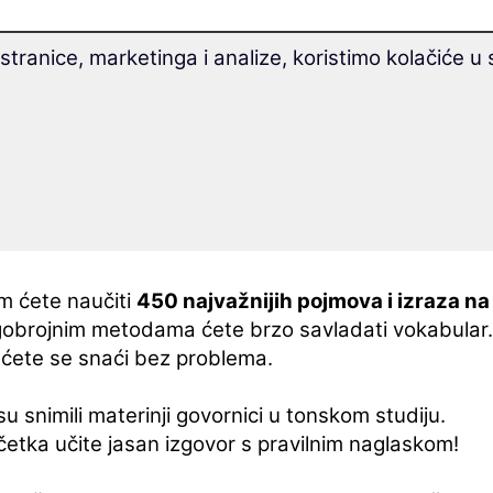
tranice, marketinga i analize, koristimo kolačiće u
naučiti s brzim tečajem litavskog:
m ćete naučiti
450 najvažnijih pojmova i izraza na
obrojnim metodama ćete brzo savladati vokabular.
ćete se snaći bez problema.
 snimili materinji govornici u tonskom studiju.
tka učite jasan izgovor s pravilnim naglaskom!