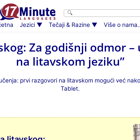
četna
Jezici
Tečaji & Razine
Više o nama..
avskog: Za godišnji odmor 
na litavskom jeziku”
učenja: prvi razgovori na litavskom mogući već nak
Tablet.
a litavskog: