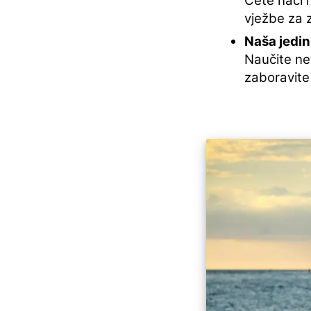
Ćete naći 
vježbe za 
Naša jedi
Naučite ne
zaboravite