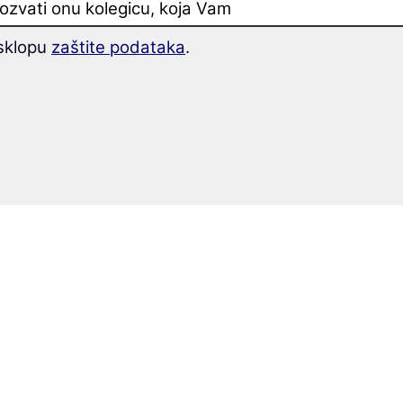
 pozvati onu kolegicu, koja Vam
 sklopu
zaštite podataka
.
e vrijednosti
.
eko 1.400, smisleno sortiranih