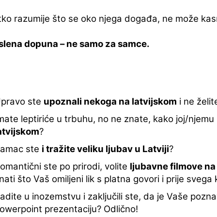
tko razumije što se oko njega događa, ne može kasnij
slena dopuna – ne samo za samce.
pravo ste
upoznali nekoga na latvijskom
i ne želit
mate leptiriće u trbuhu, no ne znate, kako joj/njemu
atvijskom
?
amac ste
i tražite veliku ljubav u Latviji
?
omantični ste po prirodi, volite
ljubavne filmove na
nati što Vaš omiljeni lik s platna govori i prije svega
adite u inozemstvu i zaključili ste, da je Vaše pozn
owerpoint prezentaciju? Odlično!