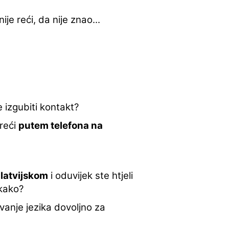
e reći, da nije znao...
e izgubiti kontakt?
 reći
putem telefona na
 latvijskom
i oduvijek ste htjeli
 kako?
avanje jezika dovoljno za