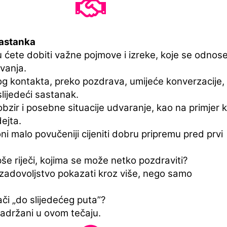
sastanka
u ćete dobiti važne pojmove i izreke, koje se odnos
vanja.
og kontakta, preko pozdrava, umijeće konverzacije,
lijedeći sastanak.
obzir i posebne situacije udvaranje, kao na primjer 
ejta.
i malo povučeniji cijeniti dobru pripremu pred prvi
pše riječi, kojima se može netko pozdraviti?
 zadovoljstvo pokazati kroz više, nego samo
či „do slijedećeg puta”?
adržani u ovom tečaju.