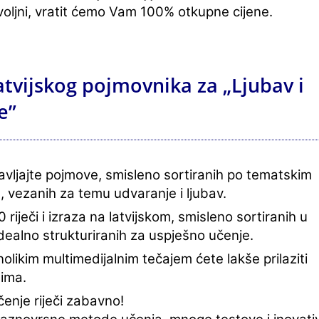
oljni, vratit ćemo Vam 100% otkupne cijene.
atvijskog pojmovnika za „Ljubav i
e”
navljajte pojmove, smisleno sortiranih po tematskim
, vezanih za temu udvaranje i ljubav.
 riječi i izraza na latvijskom, smisleno sortiranih u
idealno strukturiranih za uspješno učenje.
olikim multimedijalnim tečajem ćete lakše prilaziti
dima.
enje riječi zabavno!