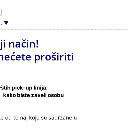
.
ji način!
nećete proširiti
štih pick-up linija
.
a,
kako biste zaveli osobu
e od tema, koje su sadržane u