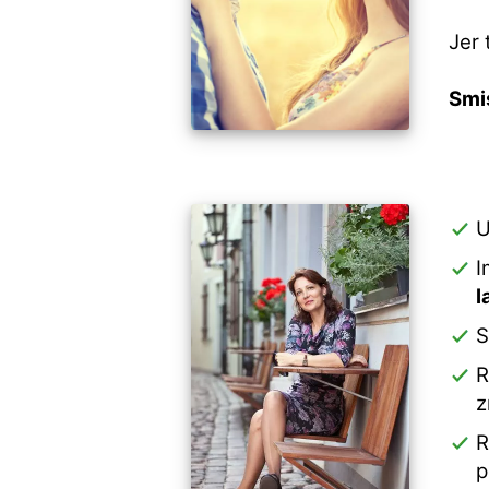
Jer 
Smi
U
I
l
S
R
z
R
p