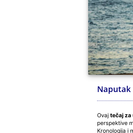
Naputak l
Ovaj
tečaj za
perspektive 
Kronologija i