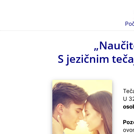
Po
„Naučite
S jezičnim teča
Teča
U 32
oso
Pozd
ovo