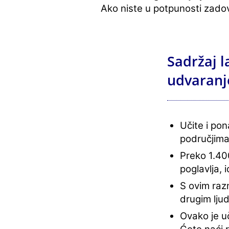
Ako niste u potpunosti zadov
Sadržaj l
udvaranj
Učite i po
područjima
Preko 1.400
poglavlja, 
S ovim razn
drugim lju
Ovako je uč