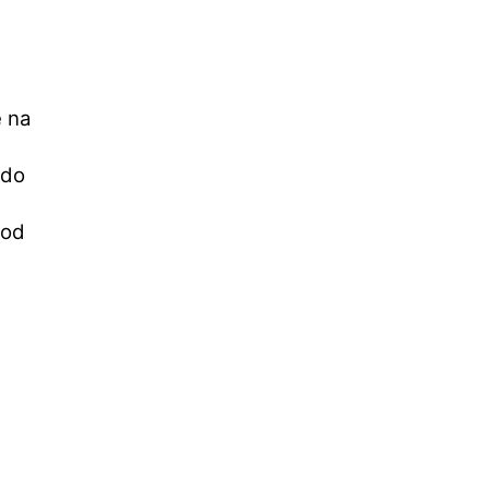
e na
 do
kod