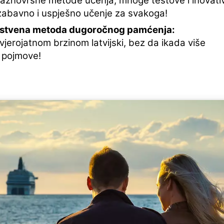
raznovrsne metode učenja, mnoge testove i inovati
zabavno i uspješno učenje za svakoga!
nstvena metoda dugoročnog pamćenja:
vjerojatnom brzinom latvijski, bez da ikada više
 pojmove!