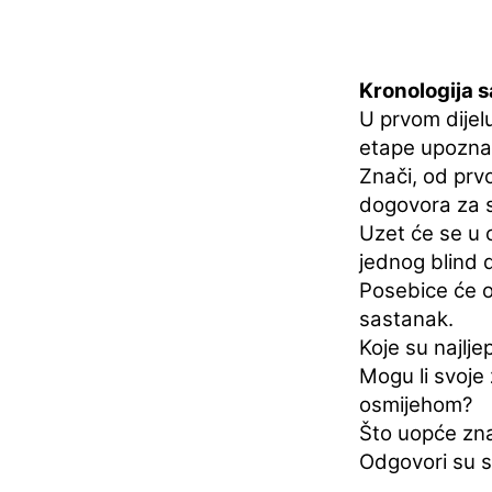
Kronologija 
U prvom dijel
etape upozna
Znači, od prv
dogovora za s
Uzet će se u 
jednog blind d
Posebice će on
sastanak.
Koje su najlje
Mogu li svoje
osmijehom?
Što uopće zna
Odgovori su s