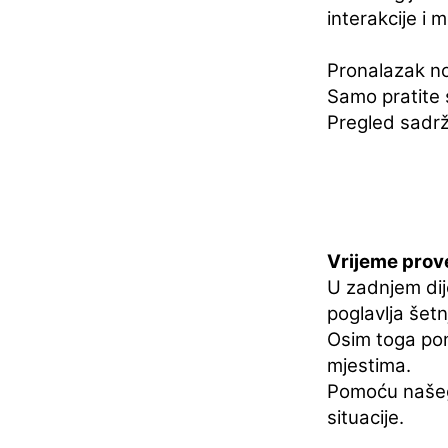
interakcije i 
Pronalazak no
Samo pratite s
Pregled sadrž
Vrijeme prov
U zadnjem dij
poglavlja šetn
Osim toga pona
mjestima.
Pomoću našeg
situacije.