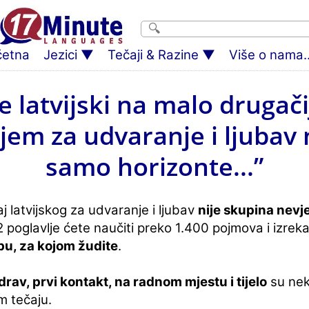
četna
Jezici
Tečaji & Razine
Više o nama..
 latvijski na malo drugači
jem za udvaranje i ljubav 
samo horizonte...”
j latvijskog za udvaranje i ljubav
nije skupina nevje
 poglavlje ćete naučiti preko 1.400 pojmova i izrek
bu, za kojom žudite
.
rav, prvi kontakt, na radnom mjestu i tijelo
su nek
m tečaju.