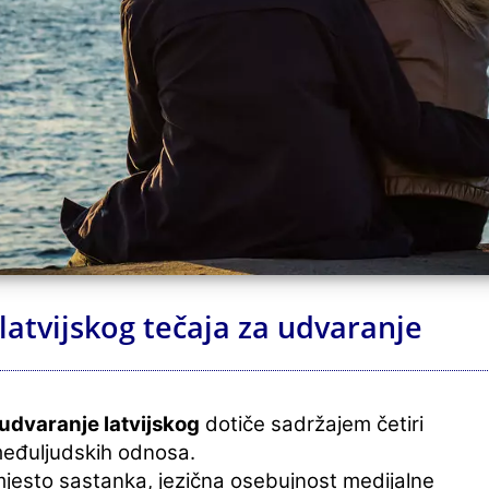
atvijskog tečaja za udvaranje
 udvaranje latvijskog
dotiče sadržajem četiri
međuljudskih odnosa.
 mjesto sastanka, jezična osebujnost medijalne