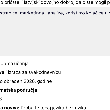
o pričate li latvijski dovoljno dobro, da biste mogli
e već neko vrijeme smiješka, na večeru?
tranice, marketinga i analize, koristimo kolačiće u
 će ovaj tečaj biti za Vas
"oružje" od neprocjenjiv
ojmovnikom za "Ljubav i udvaranje" ćete naučiti pr
mova.
aranje
todama učenja
va
i izraza za svakodnevnicu
o obrađen 2026. godine
ematska područja
S
ta novca:
Probajte tečaj jezika bez rizika.