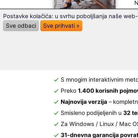
N
s
Postavke kolačića: u svrhu poboljšanja naše web-s
Onda
Sve odbaci
Sve prihvati »
Sa p
poj
Latvijski tečaj za udv
S mnogim interaktivnim me
Preko
1.400 korisnih pojmo
Najnovija verzija
– kompletn
Smisleno podijeljenih u
32 t
Za Windows / Linux / Mac O
31-dnevna garancija povra